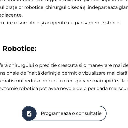
rul brațelor robotice, chirurgul disecă și îndepărtează gl
 adiacente.
e cu fire resorbabile și acoperite cu pansamente sterile.
 Robotice:
eră chirurgului o precizie crescută și o manevrare mai del
sionale de înaltă definiție permit o vizualizare mai clară
raumatismul redus conduc la o recuperare mai rapidă și la
lectomie robotică pot avea nevoie de o perioadă mai scur
Programează o consultație