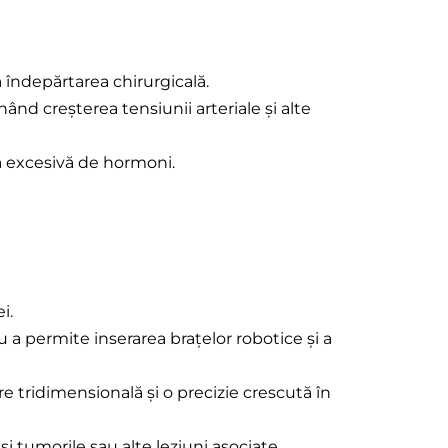
îndepărtarea chirurgicală.
d creșterea tensiunii arteriale și alte
ia excesivă de hormoni.
i.
u a permite inserarea brațelor robotice și a
re tridimensională și o precizie crescută în
i tumorile sau alte leziuni asociate.