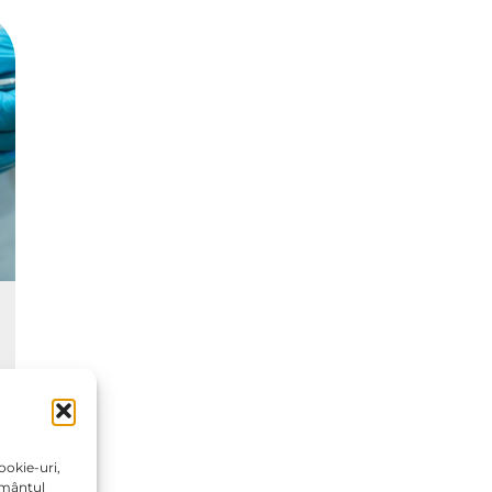
ookie-uri,
ământul