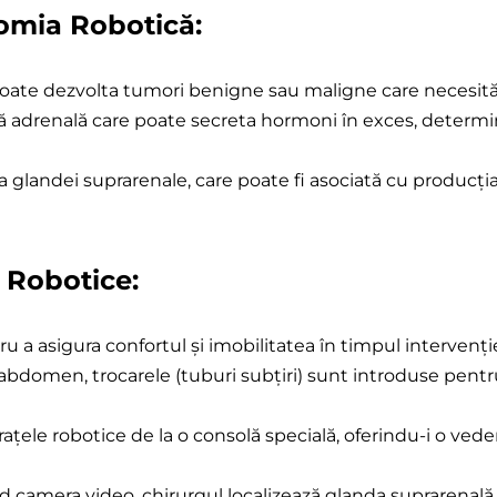
tomia Robotică:
tomie
ă
oate dezvolta tumori benigne sau maligne care necesită 
adrenală care poate secreta hormoni în exces, determinân
 a glandei suprarenale, care poate fi asociată cu producț
 Robotice:
 a asigura confortul și imobilitatea în timpul intervenție
n abdomen, trocarele (tuburi subțiri) sunt introduse pentr
ațele robotice de la o consolă specială, oferindu-i o vede
d camera video, chirurgul localizează glanda suprarenală ș