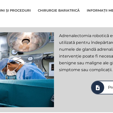
UNI ȘI PROCEDURI
CHIRURGIE BARIATRICĂ
INFORMAȚII M
Adrenalectomia robotică es
utilizată pentru îndepărta
numele de glandă adrenală,
intervenție poate fi neces
benigne sau maligne ale gl
simptome sau complicații.
Pr