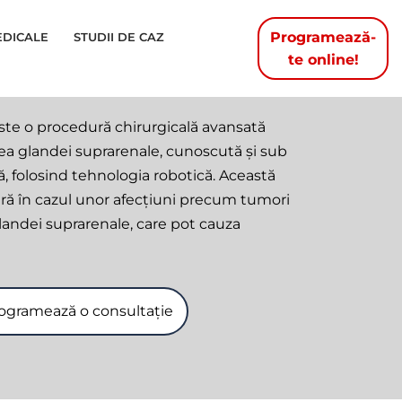
Programează-
EDICALE
STUDII DE CAZ
te online!
te o procedură chirurgicală avansată
rea glandei suprarenale, cunoscută și sub
 folosind tehnologia robotică. Această
ară în cazul unor afecțiuni precum tumori
andei suprarenale, care pot cauza
ogramează o consultație