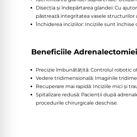
Disecția și îndepărtarea glandei: Cu ajuto
păstrează integritatea vasele structurilor
Închiderea inciziilor: Inciziile sunt închis
Beneficiile Adrenalectomiei
Precizie îmbunătățită: Controlul robotic of
Vedere tridimensională: Imaginile tridimen
Recuperare mai rapidă: Inciziile mici și t
Spitalizare redusă: Pacienții după adrena
procedurile chirurgicale deschise.