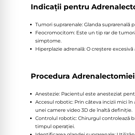
Indicații pentru Adrenalec
Adrenalec
Robotic
Tumori suprarenale: Glanda suprarenală p
Feocromocitom: Este un tip rar de tumoră 
simptome.
Hiperplazie adrenală: O creștere excesivă
Procedura Adrenalectomiei
Anestezie: Pacientul este anesteziat pentru
Accesul robotic: Prin câteva incizii mici î
unei camere video 3D de înaltă definiție.
Controlul robotic: Chirurgul controlează br
timpul operației.
Identificarea glandei suprarenale: Utilizân