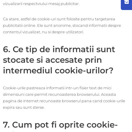
vizualizarii respectviului mesaj publicitar.
Ca atare, astfel de cookie-uri sunt folosite pentru targetarea
publicitatii online. Ele sunt anonime, stocand informatii despre
contentul vizualizat, nu si despre utilizatori.
6. Ce tip de informatii sunt
stocate si accesate prin
intermediul cookie-urilor?
Cookie-urile pastreaza informatii intr-un fisier text de mici
dimensiuni care permit recunoasterea browserului. Aceasta
pagina de internet recunoaste browserul pana cand cookie-urile
expira sau sunt sterse.
7. Cum pot fi oprite cookie-