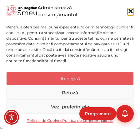
Locatie de Prelucrare: SUA
Administrează
consimțământul
POLITICA DE CONFIDENTIALITATE
Pentru a oferi cea mai bună experiență, folosim tehnologii, cum ar fi
cookie-uri, pentru a stoca și/sau accesa informațiile despre
dispozitive. Consimțământul pentru aceste tehnologii ne permite să
procesăm date, cum ar fi comportamentul de navigare sau ID-uri
unice pe acest site. Dacă nu îți dai consimțământul sau îți retragi
consimțământul dat poate avea afecte negative asupra unor
anumite funcționalități și funcții.
Politică de confidențialitate
(GDPR)
Luni - Vineri : 9:00 - 17:00
Acceptă
Selectați
Cum ți-ai evalua experiența pe acest website?
Politica de Cookies
Spitalul Monza
o
Disclaimer medical
opțiune
Refuză
de
Solicită o programare
ACUM!
la
Deloc bună
Foarte bună
Vezi preferințele
1
Programare
la
Ocolire
Următoarea
Copyright © 2023-2026 DR SMEU MEDSERV S.R.L, CUI: 43755062,
Politica de Cookies
Politica de confidențialitate
5
Reg. Com. J40/2850/2021
,
cu
1