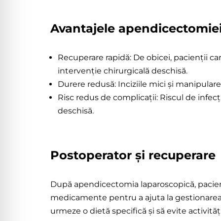
Avantajele apendicectomiei
Recuperare rapidă: De obicei, pacienții c
intervenție chirurgicală deschisă.
Durere redusă: Inciziile mici și manipular
Risc redus de complicații: Riscul de infecț
deschisă.
Postoperator și recuperare
După apendicectomia laparoscopică, pacienții
medicamente pentru a ajuta la gestionarea 
urmeze o dietă specifică și să evite activi