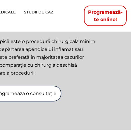
Programează-
EDICALE
STUDII DE CAZ
te online!
ică este o procedură chirurgicală minim
ndepărtarea apendicelui inflamat sau
te preferată în majoritatea cazurilor
n comparație cu chirurgia deschisă
are a procedurii:
ogramează o consultație