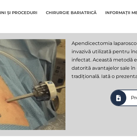
UNI ȘI PROCEDURI
CHIRURGIE BARIATRICĂ
INFORMAȚII M
Apendicectomia laparoscop
invazivă utilizată pentru î
infectat. Această metodă es
datorită avantajelor sale î
tradițională. Iată o prezent
Pr