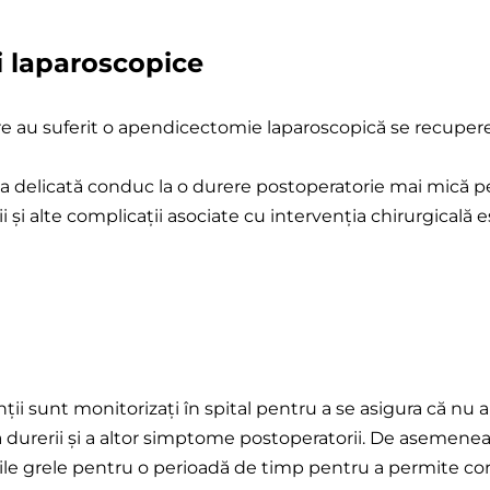
 laparoscopice
are au suferit o apendicectomie laparoscopică se recuper
ea delicată conduc la o durere postoperatorie mai mică p
ii și alte complicații asociate cu intervenția chirurgical
 sunt monitorizați în spital pentru a se asigura că nu apar
durerii și a altor simptome postoperatorii. De asemenea,
tățile grele pentru o perioadă de timp pentru a permite c