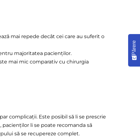
ează mai repede decât cei care au suferit o
Părere
entru majoritatea pacienților.
ă este mai mic comparativ cu chirurgia
 complicații. Este posibil să li se prescrie
 pacienților li se poate recomanda să
orpului să se recupereze complet.