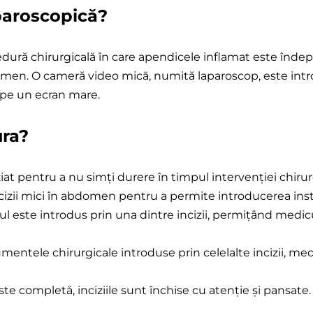
paroscopică?
tomie
pică
ură chirurgicală în care apendicele inflamat este îndepă
bdomen. O cameră video mică, numită laparoscop, este intr
 pe un ecran mare.
ra?
iat pentru a nu simți durere în timpul intervenției chirur
ncizii mici în abdomen pentru a permite introducerea inst
l este introdus prin una dintre incizii, permițând medic
umentele chirurgicale introduse prin celelalte incizii, m
te completă, inciziile sunt închise cu atenție și pansate.