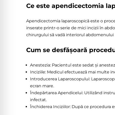
Ce este apendicectomia la
Apendicec
Laparosco
Apendicectomia laparoscopică este o proced
inserate printr-o serie de mici incizii în a
chirurgului să vadă interiorul abdomenului
Cum se desfășoară procedu
Anestezia: Pacientul este sedat și anestez
Inciziile: Medicul efectuează mai multe i
Introducerea Laparoscopului: Laparoscopu
ecran mare.
Îndepărtarea Apendicelui: Utilizând instr
infectat.
Închiderea Inciziilor: După ce procedura es