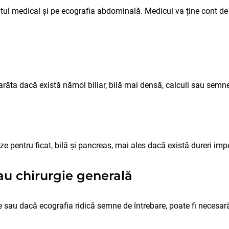
ul medical și pe ecografia abdominală. Medicul va ține cont de 
arăta dacă există nămol biliar, bilă mai densă, calculi sau semne 
e pentru ficat, bilă și pancreas, mai ales dacă există dureri imp
au chirurgie generală
e sau dacă ecografia ridică semne de întrebare, poate fi necesară