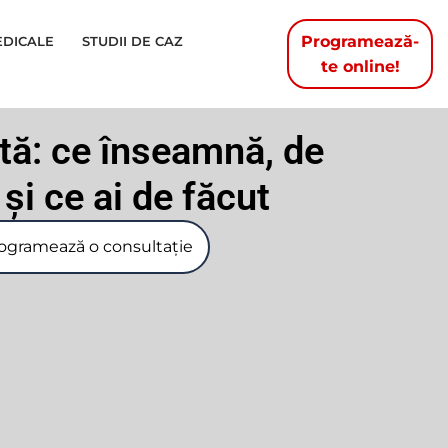
Programează-
EDICALE
STUDII DE CAZ
te online!
ată: ce înseamnă, de
și ce ai de făcut
ogramează o consultație