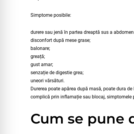
Simptome posibile:
durere sau jenă în partea dreaptă sus a abdomenu
disconfort după mese grase;
balonare;
greață;
gust amar;
senzație de digestie grea;
uneori vărsături.
Durerea poate apărea după masă, poate dura de la
complică prin inflamație sau blocaj, simptomele 
Cum se pune d