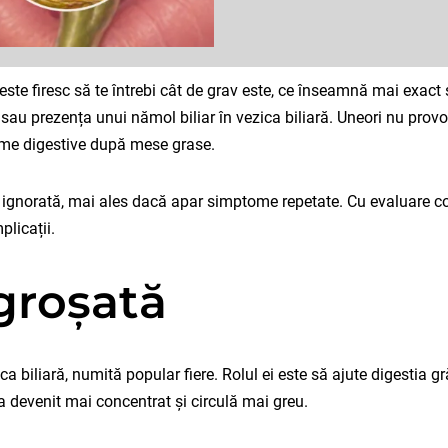
 este firesc să te întrebi cât de grav este, ce înseamnă mai exact
au prezența unui nămol biliar în vezica biliară. Uneori nu provoa
eme digestive după mese grase.
e ignorată, mai ales dacă apar simptome repetate. Cu evaluare cor
plicații.
ngroșată
ica biliară, numită popular fiere. Rolul ei este să ajute digestia 
d a devenit mai concentrat și circulă mai greu.