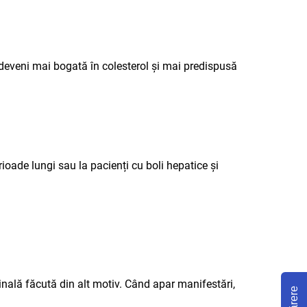
te deveni mai bogată în colesterol și mai predispusă
ioade lungi sau la pacienți cu boli hepatice și
nală făcută din alt motiv. Când apar manifestări,
Părere