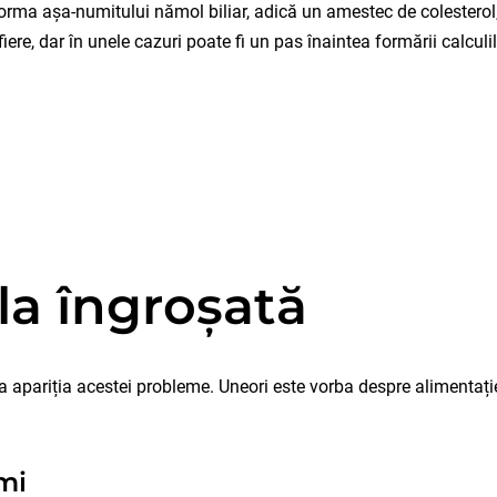
rma așa-numitului nămol biliar, adică un amestec de colesterol, p
fiere, dar în unele cazuri poate fi un pas înaintea formării calculilo
la îngroșată
a apariția acestei probleme. Uneori este vorba despre alimentație,
mi