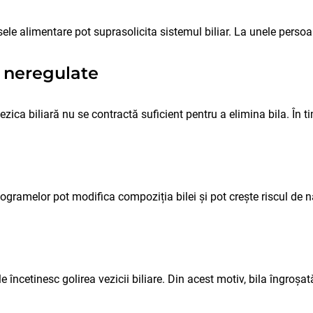
esele alimentare pot suprasolicita sistemul biliar. La unele persoa
e neregulate
ica biliară nu se contractă suficient pentru a elimina bila. În 
logramelor pot modifica compoziția bilei și pot crește riscul de n
 încetinesc golirea vezicii biliare. Din acest motiv, bila îngroșa