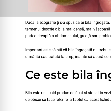
Dacă la ecografie ți s-a spus că ai bila îngroșată,
termenul descrie o bilă mai densă, mai vâscoasă s
partea dreaptă a abdomenului, greață sau probl
Important este să știi că bila îngroșată nu trebui
urmărită sau tratată la timp, înainte să apară com
Ce este bila î
Bila este un lichid produs de ficat și stocat în vez
de obicei se face referire la faptul că acest lichi