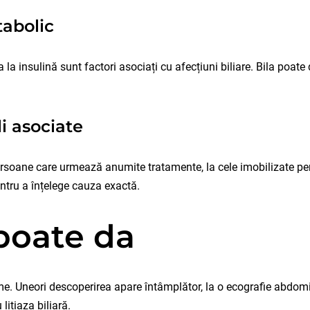
tabolic
a la insulină sunt factori asociați cu afecțiuni biliare. Bila poa
i asociate
persoane care urmează anumite tratamente, la cele imobilizate per
ntru a înțelege cauza exactă.
poate da
e. Uneori descoperirea apare întâmplător, la o ecografie abdomi
litiaza biliară.