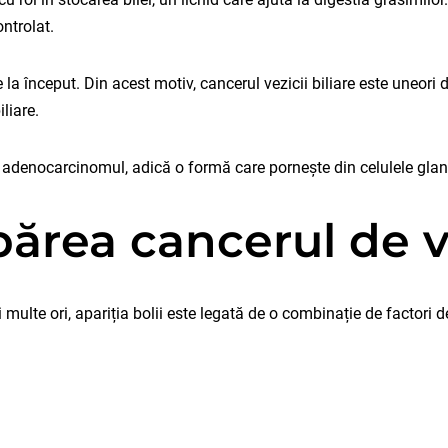
ontrolat.
la început. Din acest motiv, cancerul vezicii biliare este uneori
iliare.
e adenocarcinomul, adică o formă care pornește din celulele gland
ărea cancerul de ve
lte ori, apariția bolii este legată de o combinație de factori de r