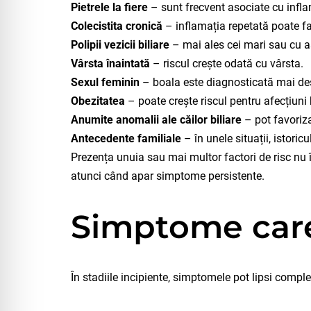
Pietrele la fiere
– sunt frecvent asociate cu inflam
Colecistita cronică
– inflamația repetată poate fa
Polipii vezicii biliare
– mai ales cei mari sau cu a
Vârsta înaintată
– riscul crește odată cu vârsta.
Sexul feminin
– boala este diagnosticată mai des
Obezitatea
– poate crește riscul pentru afecțiuni b
Anumite anomalii ale căilor biliare
– pot favoriza
Antecedente familiale
– în unele situații, istoric
Prezența unuia sau mai multor factori de risc nu
atunci când apar simptome persistente.
Simptome care
În stadiile incipiente, simptomele pot lipsi compl