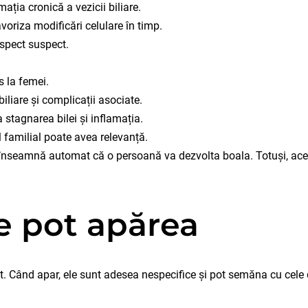
ația cronică a vezicii biliare.
voriza modificări celulare în timp.
spect suspect.
 la femei.
iliare și complicații asociate.
 stagnarea bilei și inflamația.
ul familial poate avea relevanță.
 înseamnă automat că o persoană va dezvolta boala. Totuși, aces
 pot apărea
et. Când apar, ele sunt adesea nespecifice și pot semăna cu cele d