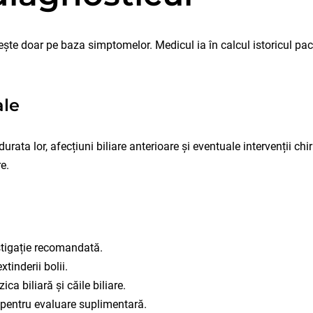
ește doar pe baza simptomelor. Medicul ia în calcul istoricul paci
ale
rata lor, afecțiuni biliare anterioare și eventuale intervenții ch
re.
tigație recomandată.
tinderii bolii.
ca biliară și căile biliare.
i pentru evaluare suplimentară.