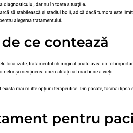
diagnosticului, dar nu în toate situațiile.
că să stabilească și stadiul bolii, adică dacă tumora este limitat
 pentru alegerea tratamentului.
și de ce contează
le localizate, tratamentul chirurgical poate avea un rol important
tomelor și menținerea unei calități cât mai bune a vieții.
 există mai multe opțiuni terapeutice. Din păcate, tocmai lipsa
atament pentru pac