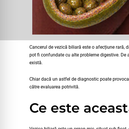
Cancerul de vezică biliară este o afecțiune rară, d
pot fi confundate cu alte probleme digestive. De a
există.
Chiar dacă un astfel de diagnostic poate provoca t
către evaluarea potrivită.
Ce este aceast
Vezica biliară este un organ mic, situat sub ficat, 