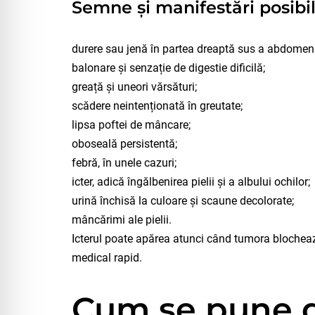
Semne și manifestări posibi
durere sau jenă în partea dreaptă sus a abdomenu
balonare și senzație de digestie dificilă;
greață și uneori vărsături;
scădere neintenționată în greutate;
lipsa poftei de mâncare;
oboseală persistentă;
febră, în unele cazuri;
icter, adică îngălbenirea pielii și a albului ochilor;
urină închisă la culoare și scaune decolorate;
mâncărimi ale pielii.
Icterul poate apărea atunci când tumora blochează
medical rapid.
Cum se pune d