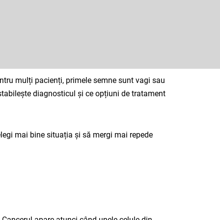
Pentru mulți pacienți, primele semne sunt vagi sau
stabilește diagnosticul și ce opțiuni de tratament
elegi mai bine situația și să mergi mai repede
or. Cancerul apare atunci când unele celule din