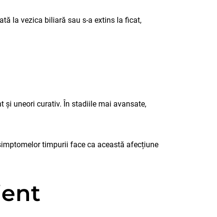
ă la vezica biliară sau s-a extins la ficat,
 și uneori curativ. În stadiile mai avansate,
 simptomelor timpurii face ca această afecțiune
ient