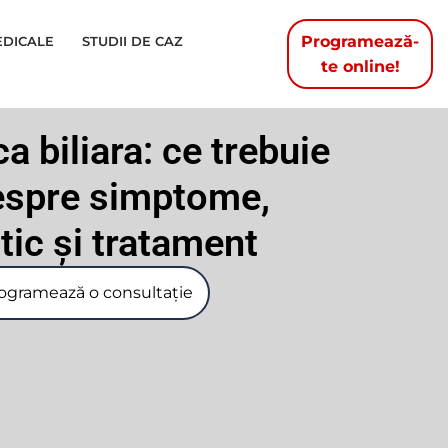
Programează-
EDICALE
STUDII DE CAZ
te online!
a biliara: ce trebuie
despre simptome,
tic și tratament
ogramează o consultație