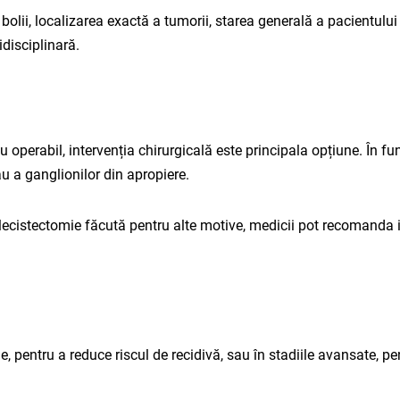
olii, localizarea exactă a tumorii, starea generală a pacientului 
idisciplinară.
 operabil, intervenția chirurgicală este principala opțiune. În fu
 sau a ganglionilor din apropiere.
cistectomie făcută pentru alte motive, medicii pot recomanda in
pentru a reduce riscul de recidivă, sau în stadiile avansate, pen