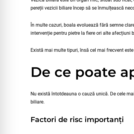
pereții vezicii biliare încep să se înmulțească nec
În multe cazuri, boala evoluează fără semne clare 
intervenție pentru pietre la fiere ori alte afecțiuni b
Există mai multe tipuri, însă cel mai frecvent est
De ce poate ap
Nu există întotdeauna o cauză unică. De cele mai mu
biliare.
Factori de risc importanți