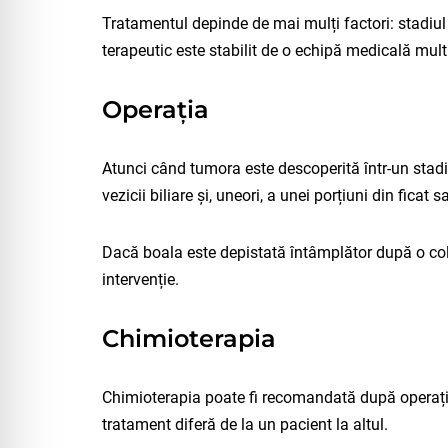
Tratamentul depinde de mai mulți factori: stadiul b
terapeutic este stabilit de o echipă medicală mult
Operația
Atunci când tumora este descoperită într-un stadiu
vezicii biliare și, uneori, a unei porțiuni din ficat
Dacă boala este depistată întâmplător după o cole
intervenție.
Chimioterapia
Chimioterapia poate fi recomandată după operație, 
tratament diferă de la un pacient la altul.