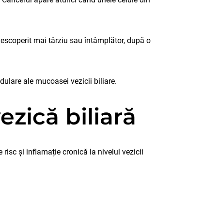
 descoperit mai târziu sau întâmplător, după o
ulare ale mucoasei vezicii biliare.
zică biliară
isc și inflamație cronică la nivelul vezicii