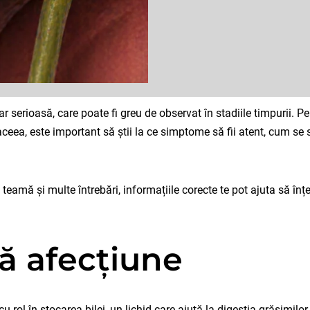
ar serioasă, care poate fi greu de observat în stadiile timpurii. 
ceea, este important să știi la ce simptome să fii atent, cum se 
eamă și multe întrebări, informațiile corecte te pot ajuta să înț
ă afecțiune
cu rol în stocarea bilei, un lichid care ajută la digestia grăsimil