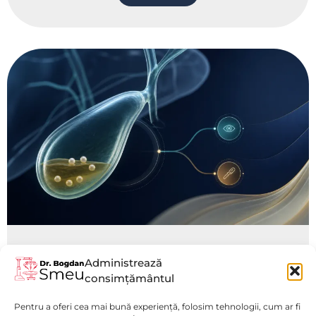
Polipii vezicii biliare: când se
Administrează
monitorizează și când se
consimțământul
recomandă operația
Pentru a oferi cea mai bună experiență, folosim tehnologii, cum ar fi
Vezi mai mult