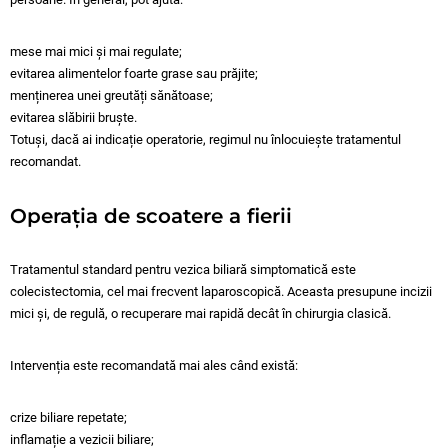
mese mai mici și mai regulate;
evitarea alimentelor foarte grase sau prăjite;
menținerea unei greutăți sănătoase;
evitarea slăbirii bruște.
Totuși, dacă ai indicație operatorie, regimul nu înlocuiește tratamentul
recomandat.
Operația de scoatere a fierii
Tratamentul standard pentru vezica biliară simptomatică este
colecistectomia, cel mai frecvent laparoscopică. Aceasta presupune incizii
mici și, de regulă, o recuperare mai rapidă decât în chirurgia clasică.
Intervenția este recomandată mai ales când există:
crize biliare repetate;
inflamație a vezicii biliare;