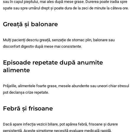
sau în capul pieptului, mai ales după mese grase. Durerea poate iradia spre
spate sau spre umărul drept și poate dura de la zeci de minute la câteva ore.
Greață și balonare
Mulți pacienți descriu greață, senzație de stomac plin, balonare sau
disconfort digestiv după mese mai consistente.
Episoade repetate după anumite
alimente
Prăjelile, alimentele foarte grase, mesele abundente sau uneori chiar stresul
pot declanșa crize repetate.
Febră și frisoane
Dacă apare infecția vezicii biliare, pot apărea febră, frisoane și durere
persistentă. Aceste simptome necesită evaluare medicală rapidă.