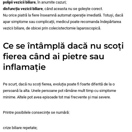
polipii vezicii biliare
, în anumite cazuri;
disfuncția vezicii biliare
, când aceasta nu se golește corect.
Nu orice piatră la fiere înseamnă automat operație imediată. Totuși, dacă
apar simptome sau complicații, medicul poate recomanda îndepărtarea
vezicii biliare, de obicei prin colecistectomie laparoscopică.
Ce se întâmplă dacă nu scoți
fierea când ai pietre sau
inflamație
Pe scurt, dacă nu scoți fierea, evoluția poate fi foarte diferită de la o
persoană la alta. Unele persoane pot rămâne mult timp cu simptome
minime. Altele pot avea episoade tot mai frecvente și mai severe.
Printre posibilele consecințe se numără:
crize biliare repetate;