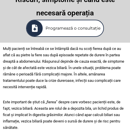
necesară operația
Programează o consultație
Mulți pacienți se întreabă ce se întâmplă dacă nu scoți fierea după ce au
aflat că au pietre la fiere sau după episoade repetate de durere în partea
dreaptă a abdomenului. Răspunsul depinde de cauza exactă, de simptome
și de cât de afectată este vezica biliară. În unele situații, problema poate
rămâne o perioadă fără complicații majore. În altele, amânarea
tratamentului poate duce la crize dureroase, infecții sau complicații care
necesită intervenție rapidă.
Este important de știut că „fierea” despre care vorbesc pacienții este, de
fapt, vezica biliară. Aceasta are rolul de a depozita bila, un lichid produs de
ficat și implicat în digestia grăsimilor. Atunci când apar calculi biliari sau
inflamație, vezica biliară poate deveni o sursă de durere și de risc pentru
sănătate.