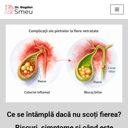
Sari
la
conținut
Ce se întâmplă dacă nu scoți fierea?
Riscuri, simptome și când este