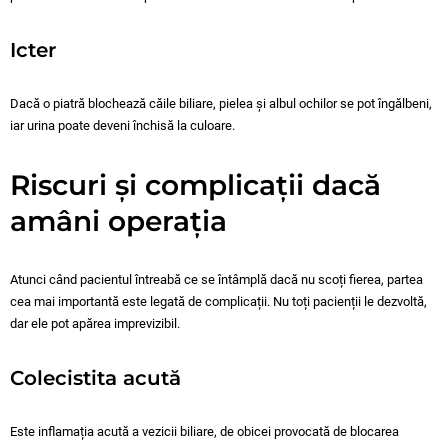
Icter
Dacă o piatră blochează căile biliare, pielea și albul ochilor se pot îngălbeni,
iar urina poate deveni închisă la culoare.
Riscuri și complicații dacă
amâni operația
Atunci când pacientul întreabă ce se întâmplă dacă nu scoți fierea, partea
cea mai importantă este legată de complicații. Nu toți pacienții le dezvoltă,
dar ele pot apărea imprevizibil.
Colecistita acută
Este inflamația acută a vezicii biliare, de obicei provocată de blocarea