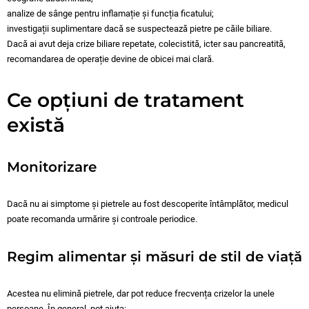
analize de sânge pentru inflamație și funcția ficatului;
investigații suplimentare dacă se suspectează pietre pe căile biliare.
Dacă ai avut deja crize biliare repetate, colecistită, icter sau pancreatită,
recomandarea de operație devine de obicei mai clară.
Ce opțiuni de tratament
există
Monitorizare
Dacă nu ai simptome și pietrele au fost descoperite întâmplător, medicul
poate recomanda urmărire și controale periodice.
Regim alimentar și măsuri de stil de viață
Acestea nu elimină pietrele, dar pot reduce frecvența crizelor la unele
persoane. În general, pot ajuta: