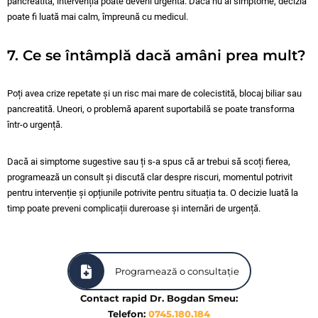
pancreatită, intervenția poate deveni urgentă. Dacă nu ai simptome, decizia
poate fi luată mai calm, împreună cu medicul.
7. Ce se întâmplă dacă amâni prea mult?
Poți avea crize repetate și un risc mai mare de colecistită, blocaj biliar sau
pancreatită. Uneori, o problemă aparent suportabilă se poate transforma
într-o urgență.
Dacă ai simptome sugestive sau ți s-a spus că ar trebui să scoți fierea,
programează un consult și discută clar despre riscuri, momentul potrivit
pentru intervenție și opțiunile potrivite pentru situația ta. O decizie luată la
timp poate preveni complicații dureroase și internări de urgență.
Programează o consultație
Contact rapid Dr. Bogdan Smeu:
Telefon:
0745.180.184