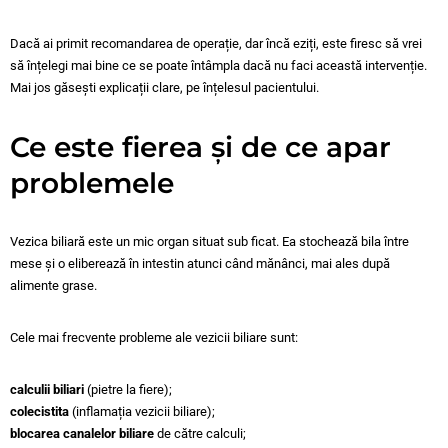
Dacă ai primit recomandarea de operație, dar încă eziți, este firesc să vrei
să înțelegi mai bine ce se poate întâmpla dacă nu faci această intervenție.
Mai jos găsești explicații clare, pe înțelesul pacientului.
Ce este fierea și de ce apar
problemele
Vezica biliară este un mic organ situat sub ficat. Ea stochează bila între
mese și o eliberează în intestin atunci când mănânci, mai ales după
alimente grase.
Cele mai frecvente probleme ale vezicii biliare sunt:
calculii biliari
(pietre la fiere);
colecistita
(inflamația vezicii biliare);
blocarea canalelor biliare
de către calculi;