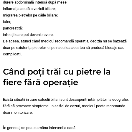
durere abdominală intensă după mese;
inflamația acută a vezicii biliare;
migrarea pietrelor pe căile biliare;
icter;
pancreatită;
infecții care pot deveni severe.
De aceea, atunci când medicul recomandă operația, decizia nu se bazează
doar pe existența pietrelor, ci pe riscul ca acestea să producă blocaje sau
complicații.
Când poți trăi cu pietre la
fiere fără operație
Există situații în care calculii biliari sunt descoperiți întâmplător, la ecografie,
fără să provoace simptome. În astfel de cazuri, medicul poate recomanda
doar monitorizare.
În general, se poate amâna intervenția dacă: