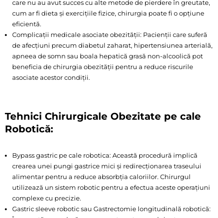
care nu au avut succes cu alte metode de pierdere în greutate,
cum ar fi dieta și exercițiile fizice, chirurgia poate fi o opțiune
eficientă.
Complicații medicale asociate obezității: Pacienții care suferă
de afecțiuni precum diabetul zaharat, hipertensiunea arterială,
apneea de somn sau boala hepatică grasă non-alcoolică pot
beneficia de chirurgia obezității pentru a reduce riscurile
asociate acestor condiții.
Tehnici Chirurgicale Obezitate pe cale
Robotică:
Bypass gastric pe cale robotica: Această procedură implică
crearea unei pungi gastrice mici și redirecționarea traseului
alimentar pentru a reduce absorbția caloriilor. Chirurgul
utilizează un sistem robotic pentru a efectua aceste operațiuni
complexe cu precizie.
Gastric sleeve robotic sau Gastrectomie longitudinală robotică: