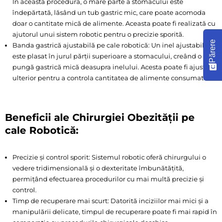
În această procedură, o mare parte a stomacului este
îndepărtată, lăsând un tub gastric mic, care poate acomoda
doar o cantitate mică de alimente. Aceasta poate fi realizată cu
ajutorul unui sistem robotic pentru o precizie sporită.
Părere
Banda gastrică ajustabilă pe cale robotică: Un inel ajustabil
este plasat în jurul părții superioare a stomacului, creând o
pungă gastrică mică deasupra inelului. Acesta poate fi ajustat
ulterior pentru a controla cantitatea de alimente consumate.
Beneficii ale Chirurgiei Obezității pe
cale Robotică:
Precizie și control sporit: Sistemul robotic oferă chirurgului o
vedere tridimensională și o dexteritate îmbunătățită,
permițând efectuarea procedurilor cu mai multă precizie și
control.
Timp de recuperare mai scurt: Datorită inciziilor mai mici și a
manipulării delicate, timpul de recuperare poate fi mai rapid în