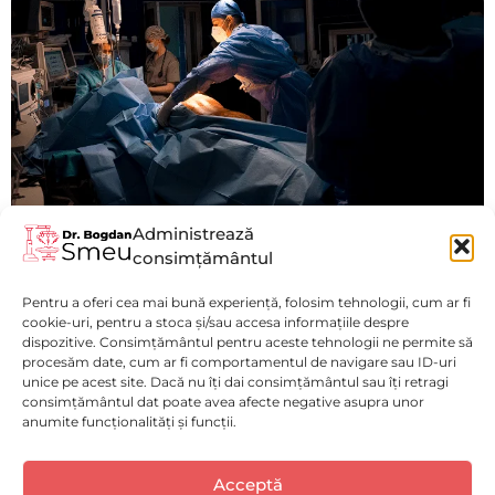
Administrează
consimțământul
Pancreatectomie Laparoscopică
Pentru a oferi cea mai bună experiență, folosim tehnologii, cum ar fi
Vezi mai mult
cookie-uri, pentru a stoca și/sau accesa informațiile despre
dispozitive. Consimțământul pentru aceste tehnologii ne permite să
procesăm date, cum ar fi comportamentul de navigare sau ID-uri
unice pe acest site. Dacă nu îți dai consimțământul sau îți retragi
consimțământul dat poate avea afecte negative asupra unor
anumite funcționalități și funcții.
Politică de confidențialitate
(GDPR)
Luni - Vineri : 9:00 - 17:00
Acceptă
Selectați
Cum ți-ai evalua experiența pe acest website?