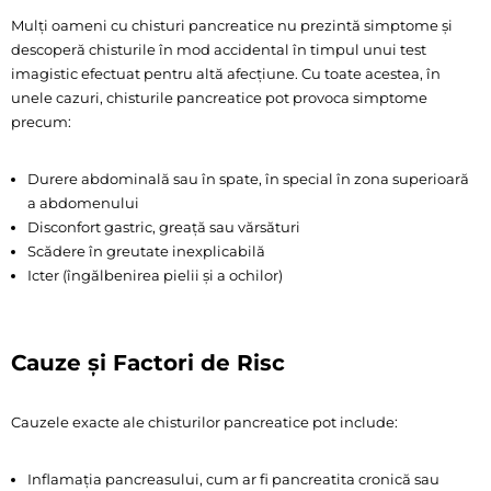
Mulți oameni cu chisturi pancreatice nu prezintă simptome și
descoperă chisturile în mod accidental în timpul unui test
imagistic efectuat pentru altă afecțiune. Cu toate acestea, în
unele cazuri, chisturile pancreatice pot provoca simptome
precum:
Durere abdominală sau în spate, în special în zona superioară
a abdomenului
Disconfort gastric, greață sau vărsături
Scădere în greutate inexplicabilă
Icter (îngălbenirea pielii și a ochilor)
Cauze și Factori de Risc
Cauzele exacte ale chisturilor pancreatice pot include:
Inflamația pancreasului, cum ar fi pancreatita cronică sau