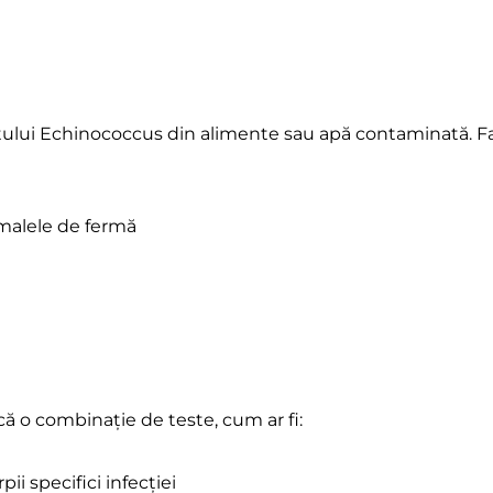
tului Echinococcus din alimente sau apă contaminată. Fact
imalele de fermă
că o combinație de teste, cum ar fi:
i specifici infecției