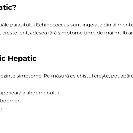
atic?
atic
ouăle parazitului Echinococcus sunt ingerate din alimen
 pot crește lent, adesea fără simptome timp de mai mulți a
ic Hepatic
u prezinte simptome. Pe măsură ce chistul crește, pot apă
superioară a abdomenului
n abdomen
)