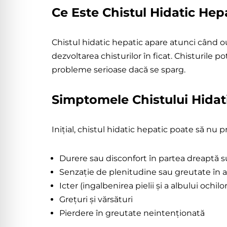
Ce Este Chistul Hidatic Hep
Chistul Hid
Hepatic
Chistul hidatic hepatic apare atunci când 
dezvoltarea chisturilor în ficat. Chisturile
probleme serioase dacă se sparg.
Simptomele Chistului Hidat
Inițial, chistul hidatic hepatic poate să n
Durere sau disconfort în partea dreaptă 
Senzație de plenitudine sau greutate î
Icter (ingalbenirea pielii și a albului ochilor
Grețuri și vărsături
Pierdere în greutate neintenționată