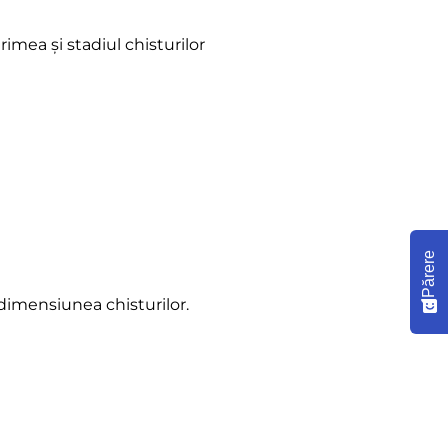
mea și stadiul chisturilor
Părere
dimensiunea chisturilor.