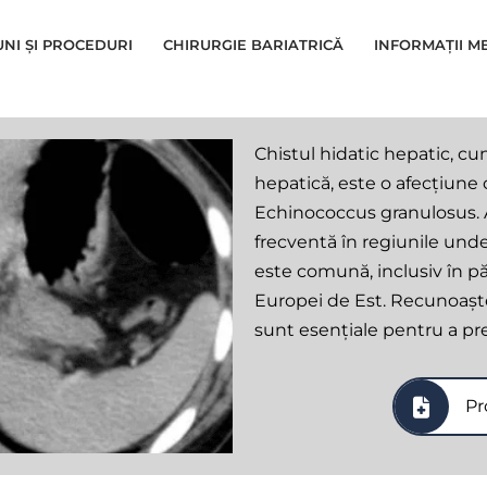
UNI ȘI PROCEDURI
CHIRURGIE BARIATRICĂ
INFORMAȚII M
Chistul hidatic hepatic, 
hepatică, este o afecțiune c
Echinococcus granulosus. A
frecventă în regiunile unde
este comună, inclusiv în părț
Europei de Est. Recunoașt
sunt esențiale pentru a pre
Pr