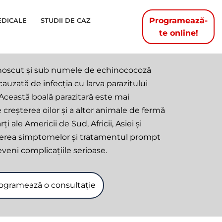
Programează-
EDICALE
STUDII DE CAZ
te online!
cunoscut și sub numele de echinococoză
auzată de infecția cu larva parazitului
ceastă boală parazitară este mai
 creșterea oilor și a altor animale de fermă
i ale Americii de Sud, Africii, Asiei și
erea simptomelor și tratamentul prompt
veni complicațiile serioase.
ogramează o consultație