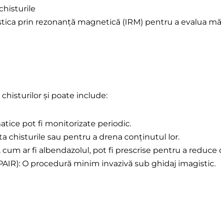
chisturile
ica prin rezonanță magnetică (IRM) pentru a evalua mări
histurilor și poate include:
tice pot fi monitorizate periodic.
ta chisturile sau pentru a drena conținutul lor.
um ar fi albendazolul, pot fi prescrise pentru a reduce 
e (PAIR): O procedură minim invazivă sub ghidaj imagistic.