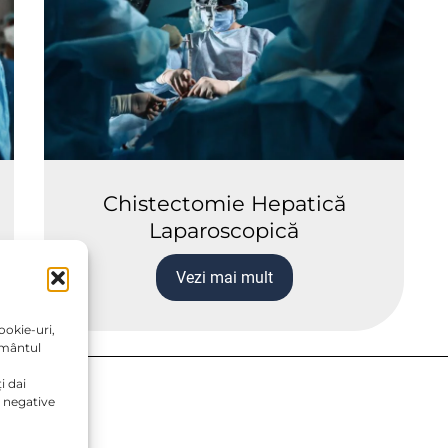
Chistectomie Hepatică
Laparoscopică
Vezi mai mult
ookie-uri,
ământul
i dai
 negative
GDPR)