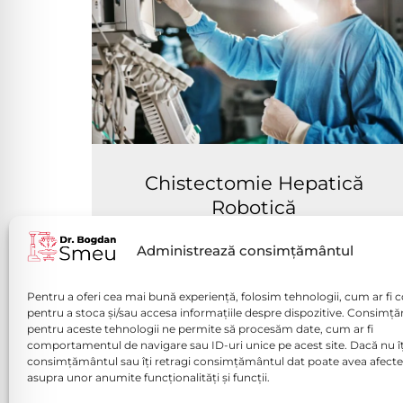
Chistectomie Hepatică
Robotică
Vezi mai mult
Administrează consimțământul
Pentru a oferi cea mai bună experiență, folosim tehnologii, cum ar fi c
pentru a stoca și/sau accesa informațiile despre dispozitive. Consimț
pentru aceste tehnologii ne permite să procesăm date, cum ar fi
comportamentul de navigare sau ID-uri unice pe acest site. Dacă nu îț
consimțământul sau îți retragi consimțământul dat poate avea afecte
Politică de confidențialitate (
asupra unor anumite funcționalități și funcții.
Politica de Cookies