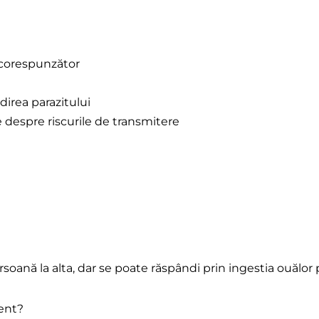
 corespunzător
direa parazitului
despre riscurile de transmitere
rsoană la alta, dar se poate răspândi prin ingestia ouălor
ment?