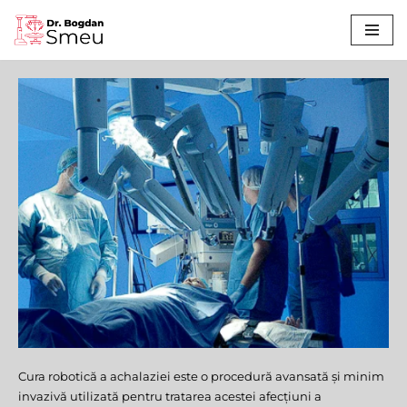
Sari
la
conținut
Cura robotică a achalaziei este o procedură avansată și minim
Cura Robotică a Acalaziei
invazivă utilizată pentru tratarea acestei afecțiuni a