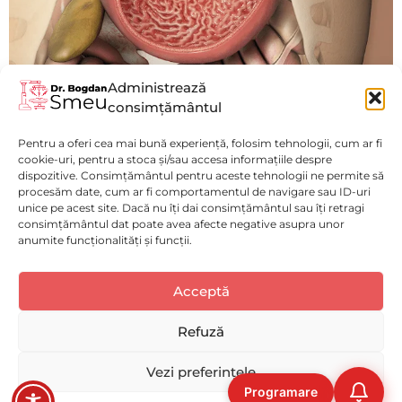
Administrează
consimțământul
Acalazia
Pentru a oferi cea mai bună experiență, folosim tehnologii, cum ar fi
Vezi mai mult
cookie-uri, pentru a stoca și/sau accesa informațiile despre
dispozitive. Consimțământul pentru aceste tehnologii ne permite să
procesăm date, cum ar fi comportamentul de navigare sau ID-uri
unice pe acest site. Dacă nu îți dai consimțământul sau îți retragi
consimțământul dat poate avea afecte negative asupra unor
anumite funcționalități și funcții.
Politică de confidențialitate
(GDPR)
Luni - Vineri : 9:00 - 17:00
Acceptă
Selectați
Cum ți-ai evalua experiența pe acest website?
Politica de Cookies
Spitalul Monza
o
Disclaimer medical
opțiune
Refuză
de
Solicită o programare
ACUM!
la
Deloc bună
Foarte bună
Vezi preferințele
1
Programare
la