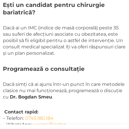
Ești un candidat pentru chirurgie
bariatrică?
Dacă ai un IMC (indice de masă corporală) peste 35
sau suferi de afecțiuni asociate cu obezitatea, este
posibil să fii eligibil pentru o astfel de intervenție. Un
consult medical specializat îți va oferi răspunsuri clare
și un plan personalizat.
Programează o consultație
Dacă simți că ai ajuns într-un punct în care metodele
clasice nu mai funcționează, programează o discuție
cu
Dr. Bogdan Smeu
.
Contact rapid:
– Telefon:
0745.180.184
– WhatsApp:
wa.link/5icdnq