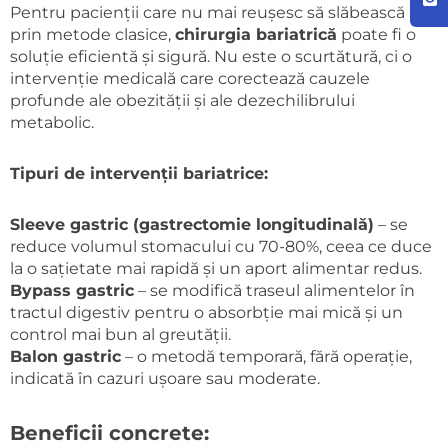
Pentru pacienții care nu mai reușesc să slăbească
prin metode clasice,
chirurgia bariatrică
poate fi o
soluție eficientă și sigură. Nu este o scurtătură, ci o
intervenție medicală care corectează cauzele
profunde ale obezității și ale dezechilibrului
metabolic.
Tipuri de intervenții bariatrice:
Sleeve gastric (gastrectomie longitudinală)
– se
reduce volumul stomacului cu 70-80%, ceea ce duce
la o sațietate mai rapidă și un aport alimentar redus.
Bypass gastric
– se modifică traseul alimentelor în
tractul digestiv pentru o absorbție mai mică și un
control mai bun al greutății.
Balon gastric
– o metodă temporară, fără operație,
indicată în cazuri ușoare sau moderate.
Beneficii concrete: