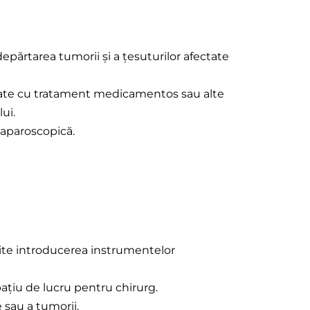
epărtarea tumorii și a țesuturilor afectate
trolate cu tratament medicamentos sau alte
ui.
 laparoscopică.
mite introducerea instrumentelor
ațiu de lucru pentru chirurg.
e sau a tumorii.