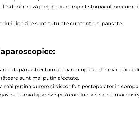
ul îndepărtează parțial sau complet stomacul, precum și 
edurii, inciziile sunt suturate cu atenție și pansate.
laparoscopice:
area după gastrectomia laparoscopică este mai rapidă de
jurătoare sunt mai puțin afectate.
a mai puțină durere și disconfort postoperator în compar
 în gastrectomia laparoscopică conduc la cicatrici mai mici ș