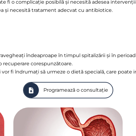
e fi o complicație posibilă și necesită adesea intervenți
rea și necesită tratament adecvat cu antibiotice.
ravegheați îndeaproape în timpul spitalizării și în perio
 o recuperare corespunzătoare.
vor fi îndrumați să urmeze o dietă specială, care poate i
Programează o consultație