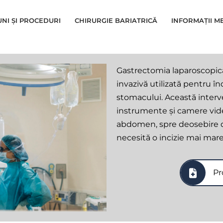
UNI ȘI PROCEDURI
CHIRURGIE BARIATRICĂ
INFORMAȚII M
Gastrectomia laparoscopic
invazivă utilizată pentru î
stomacului. Această interv
instrumente și camere video
abdomen, spre deosebire de
necesită o incizie mai mare
Pr