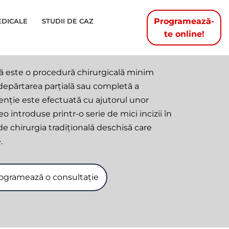
Programează-
EDICALE
STUDII DE CAZ
te online!
ă este o procedură chirurgicală minim
ndepărtarea parțială sau completă a
enție este efectuată cu ajutorul unor
 introduse printr-o serie de mici incizii în
 chirurgia tradițională deschisă care
.
ogramează o consultație