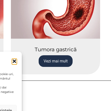
Tumora gastrică
Vezi mai mult
ookie-uri,
ământul
i dai
 negative
GDPR)
rințele