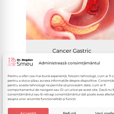
Cancer Gastric
Vezi mai mult
Administrează consimțământul
Pentru a oferi cea mai bună experiență, folosim tehnologii, cum ar fi c
pentru a stoca și/sau accesa informațiile despre dispozitive. Consimț
pentru aceste tehnologii ne permite să procesăm date, cum ar fi
comportamentul de navigare sau ID-uri unice pe acest site. Dacă nu îț
consimțământul sau îți retragi consimțământul dat poate avea afecte
Politică de confidențialitate (
asupra unor anumite funcționalități și funcții.
Politica de Cookies
Disclaimer medical
Acceptă
Refuză
Vezi prefe