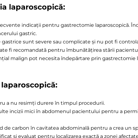
ia laparoscopică:
mie
pică
recvente indicații pentru gastrectomie laparoscopică. Înd
cerului gastric.
ele gastrice sunt severe sau complicate și nu pot fi con
ate fi recomandată pentru îmbunătățirea stării pacientul
otențial malign pot necesita îndepărtare prin gastrectomie
laparoscopică:
ru a nu resimți durere în timpul procedurii.
multe incizii mici în abdomenul pacientului pentru a per
xid de carbon în cavitatea abdominală pentru a crea un sp
ificat și evaluat pentru localizarea exactă a zonei afectat