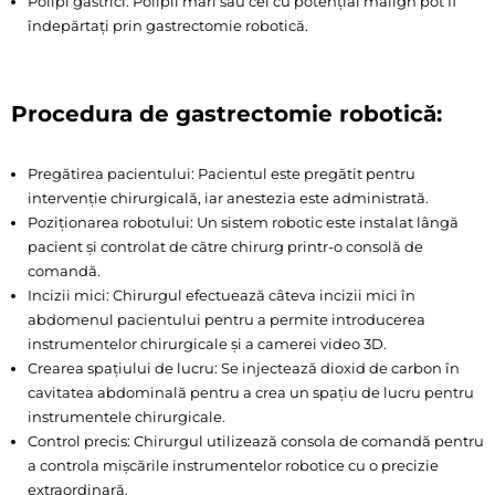
Polipi gastrici: Polipii mari sau cei cu potențial malign pot fi
îndepărtați prin gastrectomie robotică.
Procedura de gastrectomie robotică:
Pregătirea pacientului: Pacientul este pregătit pentru
intervenție chirurgicală, iar anestezia este administrată.
Poziționarea robotului: Un sistem robotic este instalat lângă
pacient și controlat de către chirurg printr-o consolă de
comandă.
Incizii mici: Chirurgul efectuează câteva incizii mici în
abdomenul pacientului pentru a permite introducerea
instrumentelor chirurgicale și a camerei video 3D.
Crearea spațiului de lucru: Se injectează dioxid de carbon în
cavitatea abdominală pentru a crea un spațiu de lucru pentru
instrumentele chirurgicale.
Control precis: Chirurgul utilizează consola de comandă pentru
a controla mișcările instrumentelor robotice cu o precizie
extraordinară.