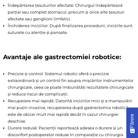
Îndepărtarea țesuturilor afectate: Chirurgul îndepărtează
parțial sau complet stomacul, precum și orice alte țesuturi
afectate sau ganglioni limfatici.
Închiderea inciziilor: După finalizarea procedurii, inciziile sunt
suturate cu atenție și pansate.
Avantaje ale gastrectomiei robotice:
Precizie și control: Sistemul robotic oferă o precizie
extraordinară și un control fin asupra mișcărilor instrumentelor
chirurgicale, ceea ce poate îmbunătăți rezultatele chirurgicale
și reduce riscul de complicații.
Recuperare mai rapidă: Datorită inciziilor mici și a manipulării
mai puțin invazive, recuperarea după gastrectomia robotică
este de obicei mult mai rapidă decât în cazul chirurgiei
Părere
deschise.
Durere redusă: Pacienții raportează adesea o durere și un
disconfort postoperator reduse în comparație cu chirurgia