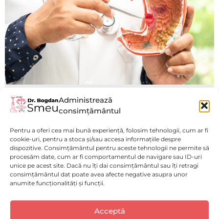
Administrează
(BRGE) Boala de Reflux
consimțământul
Gastroesofagian
Pentru a oferi cea mai bună experiență, folosim tehnologii, cum ar fi
Vezi mai mult
cookie-uri, pentru a stoca și/sau accesa informațiile despre
dispozitive. Consimțământul pentru aceste tehnologii ne permite să
procesăm date, cum ar fi comportamentul de navigare sau ID-uri
unice pe acest site. Dacă nu îți dai consimțământul sau îți retragi
consimțământul dat poate avea afecte negative asupra unor
anumite funcționalități și funcții.
Politică de confidențialitate
(GDPR)
Luni - Vineri : 9:00 - 17:00
Acceptă
Selectați
Cum ți-ai evalua experiența pe acest website?
Politica de Cookies
Spitalul Monza