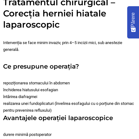
Tratamentul chirurgical –
Corecția herniei hiatale
Părere
laparoscopic
Intervenția se face minim invaziv, prin 4–5 incizii mici, sub anestezie
generală.
Ce presupune operația?
repoziționarea stomacului în abdomen
închiderea hiatusului esofagian
întărirea diafragmei
realizarea unei fundoplicaturi (învelirea esofagului cu o porțiune din stomac
pentru prevenirea refluxului)
Avantajele operației laparoscopice
durere minimă postoperator