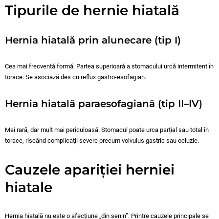
Tipurile de hernie hiatală
Hernia hiatală prin alunecare (tip I)
Cea mai frecventă formă. Partea superioară a stomacului urcă intermitent în
torace. Se asociază des cu reflux gastro-esofagian.
Hernia hiatală paraesofagiană (tip II–IV)
Mai rară, dar mult mai periculoasă. Stomacul poate urca parțial sau total în
torace, riscând complicații severe precum volvulus gastric sau ocluzie.
Cauzele apariției herniei
hiatale
Hernia hiatală nu este o afecțiune „din senin”. Printre cauzele principale se