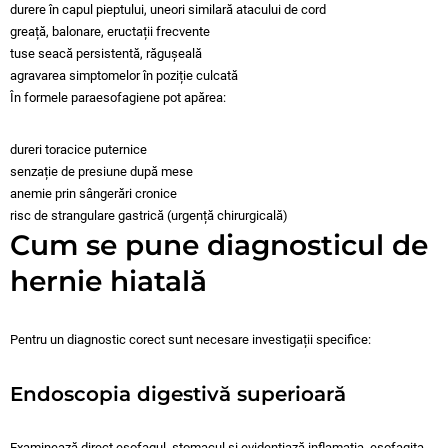
durere în capul pieptului, uneori similară atacului de cord
greață, balonare, eructații frecvente
tuse seacă persistentă, răgușeală
agravarea simptomelor în poziție culcată
În formele paraesofagiene pot apărea:
dureri toracice puternice
senzație de presiune după mese
anemie prin sângerări cronice
risc de strangulare gastrică (urgență chirurgicală)
Cum se pune diagnosticul de
hernie hiatală
Pentru un diagnostic corect sunt necesare investigații specifice:
Endoscopia digestivă superioară
Examinează direct esofagul, stomacul și evidențiază inflamația, esofagita