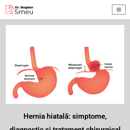
Sari
la
conținut
Hernia hiatală: simptome,
diagnostic și tratament chirurgical