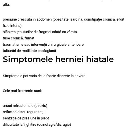
află:
presiune crescută în abdomen (obezitate, sarcină, constipație cronică, efort
fizic intens)
slăbirea țesuturilor diafragmei odată cu vârsta
tuse cronică, fumat
traumatisme sau intervenții chirurgicale anterioare
tulburări de motilitate esofagiană
Simptomele herniei hiatale
Simptomele pot varia de la foarte discrete la severe.
Cele mai frecvente sunt:
arsuri retrosternale (pirozis)
reflux acid sau regurgitații
senzație de presiune în piept
dificultate la înghițire (odinofagie/dizfagie)