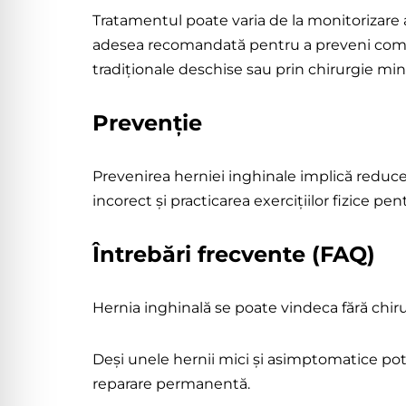
Tratamentul poate varia de la monitorizare a
adesea recomandată pentru a preveni complic
tradiționale deschise sau prin chirurgie min
Prevenție
Prevenirea herniei inghinale implică reducere
incorect și practicarea exercițiilor fizice p
Întrebări frecvente (FAQ)
Hernia inghinală se poate vindeca fără chir
Deși unele hernii mici și asimptomatice pot 
reparare permanentă.