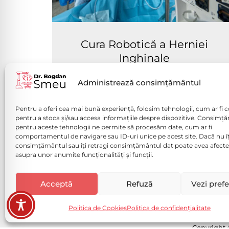
Cura Robotică a Herniei
Inghinale
Vezi mai mult
Administrează consimțământul
Pentru a oferi cea mai bună experiență, folosim tehnologii, cum ar fi c
pentru a stoca și/sau accesa informațiile despre dispozitive. Consimț
pentru aceste tehnologii ne permite să procesăm date, cum ar fi
comportamentul de navigare sau ID-uri unice pe acest site. Dacă nu îț
consimțământul sau îți retragi consimțământul dat poate avea afecte
Politică de confidențialitate (
asupra unor anumite funcționalități și funcții.
Politica de Cookies
Disclaimer medical
Acceptă
Refuză
Vezi prefe
Solicită o programare ACUM!
Politica de Cookies
Politica de confidențialitate
Copyright 