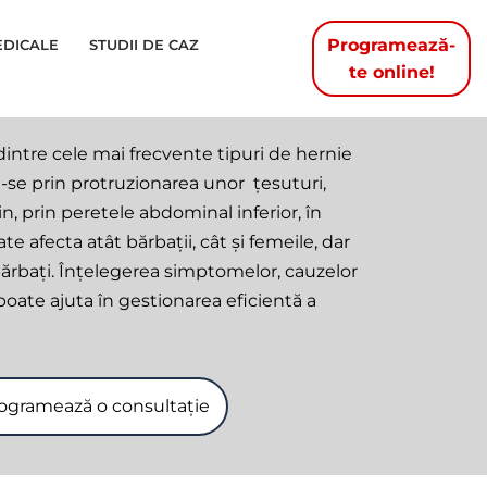
Programează-
EDICALE
STUDII DE CAZ
te online!
intre cele mai frecvente tipuri de hernie
se prin protruzionarea unor țesuturi,
in, prin peretele abdominal inferior, în
e afecta atât bărbații, cât și femeile, dar
rbați. Înțelegerea simptomelor, cauzelor
poate ajuta în gestionarea eficientă a
ogramează o consultație