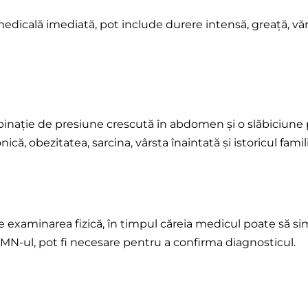
dicală imediată, pot include durere intensă, greață, vă
inație de presiune crescută în abdomen și o slăbiciune 
nică, obezitatea, sarcina, vârsta înaintată și istoricul famili
 examinarea fizică, în timpul căreia medicul poate să simt
RMN-ul, pot fi necesare pentru a confirma diagnosticul.