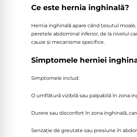
Ce este hernia inghinală?
Hernia
inghinală
Hernia inghinală apare când țesutul moale, d
peretele abdominal inferior, de la nivelul can
cauze și mecanisme specifice.
Simptomele herniei inghin
Simptomele includ:
O umflătură vizibilă sau palpabilă în zona in
Durere sau disconfort în zona inghinală, car
Senzație de greutate sau presiune în abdom