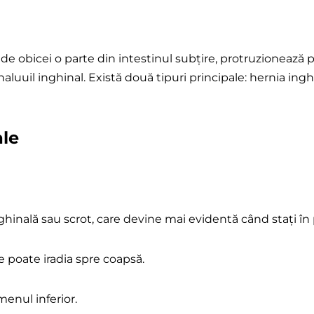
e obicei o parte din intestinul subțire, protruzionează p
aluuil inghinal. Există două tipuri principale: hernia ingh
ale
ghinală sau scrot, care devine mai evidentă când stați în 
e poate iradia spre coapsă.
enul inferior.