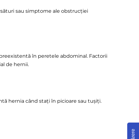
rsături sau simptome ale obstrucției
preexistentă în peretele abdominal. Factorii
al de hernii.
ă hernia când stați în picioare sau tușiți.
Părere