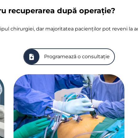
ru recuperarea după operație?
pul chirurgiei, dar majoritatea pacienților pot reveni la 
Programează o consultație