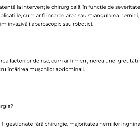
tentă la intervenție chirurgicală, în funcție de severitat
ațiile, cum ar fi încarcerarea sau strangularea herniei,
im invazivă (laparoscopic sau robotic).
a factorilor de risc, cum ar fi menținerea unei greutăți s
entru întărirea mușchilor abdominali.
urgie?
fi gestionate fără chirurgie, majoritatea herniilor inghin