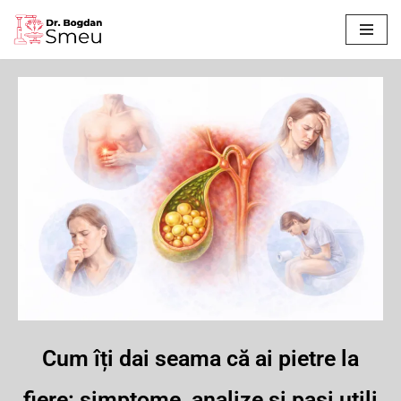
Sari
la
conținut
Cum îți dai seama că ai pietre la
fiere: simptome, analize și pași utili