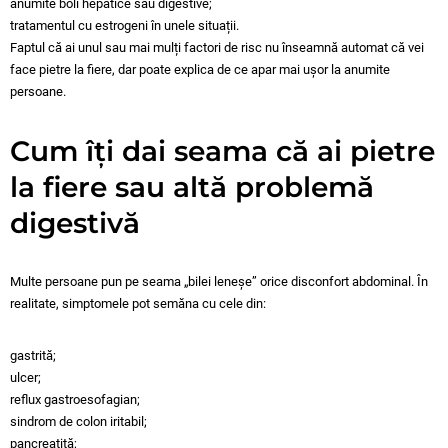
anumite boli hepatice sau digestive;
tratamentul cu estrogeni în unele situații.
Faptul că ai unul sau mai mulți factori de risc nu înseamnă automat că vei
face pietre la fiere, dar poate explica de ce apar mai ușor la anumite
persoane.
Cum îți dai seama că ai pietre
la fiere sau altă problemă
digestivă
Multe persoane pun pe seama „bilei leneșe” orice disconfort abdominal. În
realitate, simptomele pot semăna cu cele din:
gastrită;
ulcer;
reflux gastroesofagian;
sindrom de colon iritabil;
pancreatită;