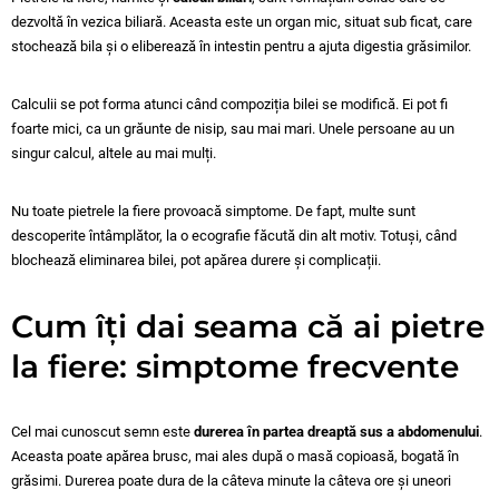
dezvoltă în vezica biliară. Aceasta este un organ mic, situat sub ficat, care
stochează bila și o eliberează în intestin pentru a ajuta digestia grăsimilor.
Calculii se pot forma atunci când compoziția bilei se modifică. Ei pot fi
foarte mici, ca un grăunte de nisip, sau mai mari. Unele persoane au un
singur calcul, altele au mai mulți.
Nu toate pietrele la fiere provoacă simptome. De fapt, multe sunt
descoperite întâmplător, la o ecografie făcută din alt motiv. Totuși, când
blochează eliminarea bilei, pot apărea durere și complicații.
Cum îți dai seama că ai pietre
la fiere: simptome frecvente
Cel mai cunoscut semn este
durerea în partea dreaptă sus a abdomenului
.
Aceasta poate apărea brusc, mai ales după o masă copioasă, bogată în
grăsimi. Durerea poate dura de la câteva minute la câteva ore și uneori