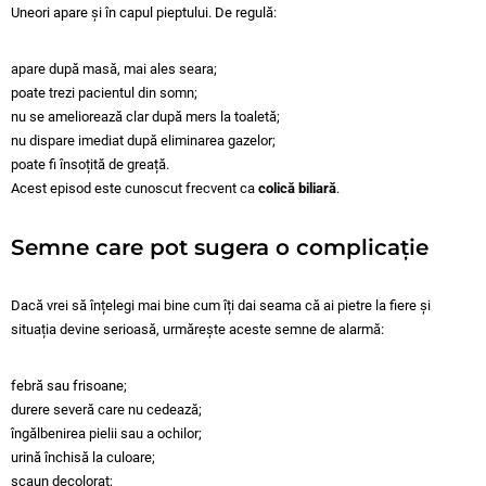
Uneori apare și în capul pieptului. De regulă:
apare după masă, mai ales seara;
poate trezi pacientul din somn;
nu se ameliorează clar după mers la toaletă;
nu dispare imediat după eliminarea gazelor;
poate fi însoțită de greață.
Acest episod este cunoscut frecvent ca
colică biliară
.
Semne care pot sugera o complicație
Dacă vrei să înțelegi mai bine cum îți dai seama că ai pietre la fiere și
situația devine serioasă, urmărește aceste semne de alarmă:
febră sau frisoane;
durere severă care nu cedează;
îngălbenirea pielii sau a ochilor;
urină închisă la culoare;
scaun decolorat;