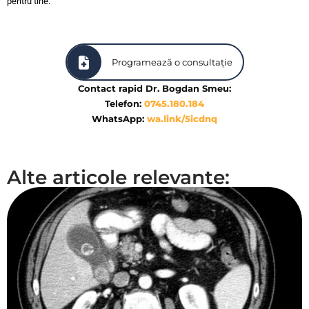
pentru tine.
Programează o consultație
Contact rapid Dr. Bogdan Smeu:
Telefon:
0745.180.184
WhatsApp:
wa.link/5icdnq
Alte articole relevante: