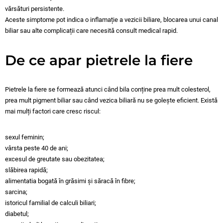
vărsături persistente.
Aceste simptome pot indica o inflamație a vezicii biliare, blocarea unui canal
biliar sau alte complicații care necesită consult medical rapid.
De ce apar pietrele la fiere
Pietrele la fiere se formează atunci când bila conține prea mult colesterol,
prea mult pigment biliar sau când vezica biliară nu se golește eficient. Există
mai mulți factori care cresc riscul:
sexul feminin;
vârsta peste 40 de ani;
excesul de greutate sau obezitatea;
slăbirea rapidă;
alimentatia bogată în grăsimi și săracă în fibre;
sarcina;
istoricul familial de calculi biliari;
diabetul;