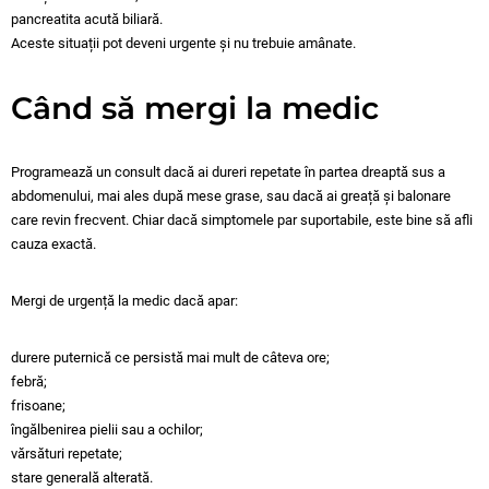
pancreatita acută biliară.
Aceste situații pot deveni urgente și nu trebuie amânate.
Când să mergi la medic
Programează un consult dacă ai dureri repetate în partea dreaptă sus a
abdomenului, mai ales după mese grase, sau dacă ai greață și balonare
care revin frecvent. Chiar dacă simptomele par suportabile, este bine să afli
cauza exactă.
Mergi de urgență la medic dacă apar:
durere puternică ce persistă mai mult de câteva ore;
febră;
frisoane;
îngălbenirea pielii sau a ochilor;
vărsături repetate;
stare generală alterată.