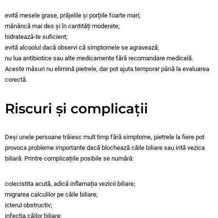
evită mesele grase, prăjelile și porțiile foarte mari;
mănâncă mai des și în cantități moderate;
hidratează-te suficient;
evită alcoolul dacă observi că simptomele se agravează;
nu lua antibiotice sau alte medicamente fără recomandare medicală.
Aceste măsuri nu elimină pietrele, dar pot ajuta temporar până la evaluarea
corectă.
Riscuri și complicații
Deși unele persoane trăiesc mult timp fără simptome, pietrele la fiere pot
provoca probleme importante dacă blochează căile biliare sau irită vezica
biliară. Printre complicațiile posibile se numără:
colecistita acută, adică inflamația vezicii biliare;
migrarea calculilor pe căile biliare;
icterul obstructiv;
infecția căilor biliare;