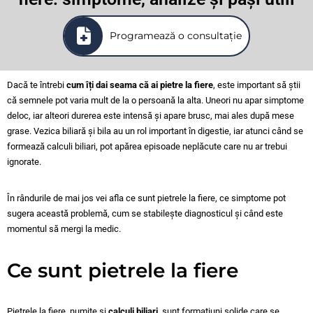
Programează o consultație
Dacă te întrebi
cum îți dai seama că ai pietre la fiere
, este important să știi
că semnele pot varia mult de la o persoană la alta. Uneori nu apar simptome
deloc, iar alteori durerea este intensă și apare brusc, mai ales după mese
grase. Vezica biliară și bila au un rol important în digestie, iar atunci când se
formează calculi biliari, pot apărea episoade neplăcute care nu ar trebui
ignorate.
În rândurile de mai jos vei afla ce sunt pietrele la fiere, ce simptome pot
sugera această problemă, cum se stabilește diagnosticul și când este
momentul să mergi la medic.
Ce sunt pietrele la fiere
Pietrele la fiere, numite și
calculi biliari
, sunt formațiuni solide care se