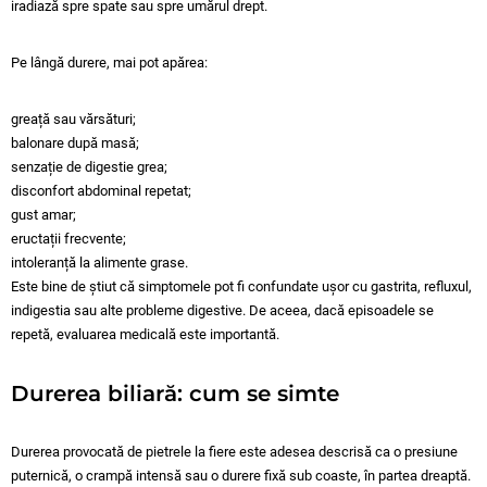
iradiază spre spate sau spre umărul drept.
Pe lângă durere, mai pot apărea:
greață sau vărsături;
balonare după masă;
senzație de digestie grea;
disconfort abdominal repetat;
gust amar;
eructații frecvente;
intoleranță la alimente grase.
Este bine de știut că simptomele pot fi confundate ușor cu gastrita, refluxul,
indigestia sau alte probleme digestive. De aceea, dacă episoadele se
repetă, evaluarea medicală este importantă.
Durerea biliară: cum se simte
Durerea provocată de pietrele la fiere este adesea descrisă ca o presiune
puternică, o crampă intensă sau o durere fixă sub coaste, în partea dreaptă.