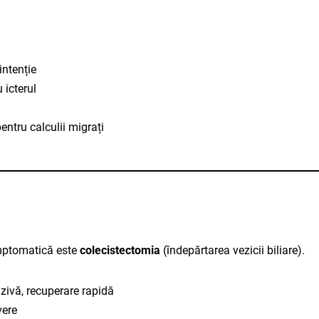
intenție
 icterul
entru calculii migrați
imptomatică este
colecistectomia
(îndepărtarea vezicii biliare).
ivă, recuperare rapidă
vere