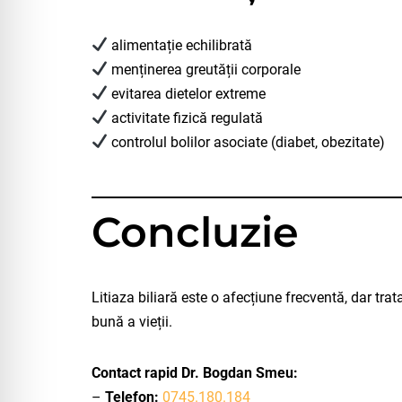
alimentație echilibrată
menținerea greutății corporale
evitarea dietelor extreme
activitate fizică regulată
controlul bolilor asociate (diabet, obezitate)
Concluzie
Litiaza biliară este o afecțiune frecventă, dar tr
bună a vieții.
Contact rapid Dr. Bogdan Smeu:
–
Telefon:
0745.180.184