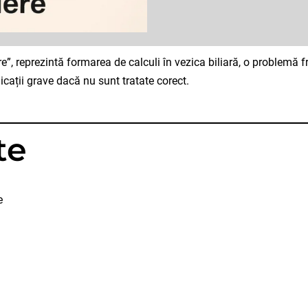
re”, reprezintă formarea de calculi în vezica biliară, o problemă fr
licații grave dacă nu sunt tratate corect.
te
e