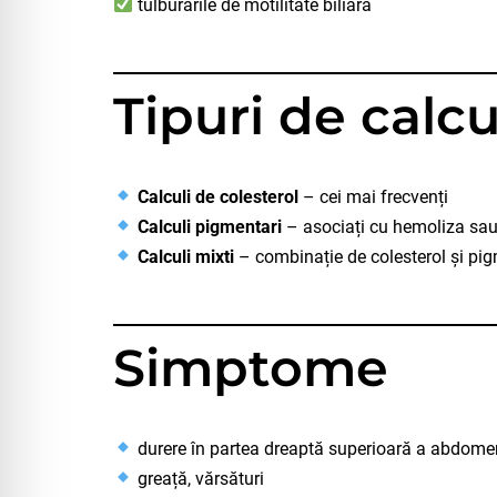
tulburările de motilitate biliară
Tipuri de calcul
Calculi de colesterol
– cei mai frecvenți
Calculi pigmentari
– asociați cu hemoliza sau 
Calculi mixti
– combinație de colesterol și pi
Simptome
durere în partea dreaptă superioară a abdome
greață, vărsături