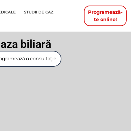
Programează-
EDICALE
STUDII DE CAZ
te online!
iaza biliară
ogramează o consultație