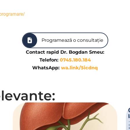
/programare/
Programează o consultație
Contact rapid Dr. Bogdan Smeu:
Telefon:
0745.180.184
WhatsApp:
wa.link/5icdnq
elevante: