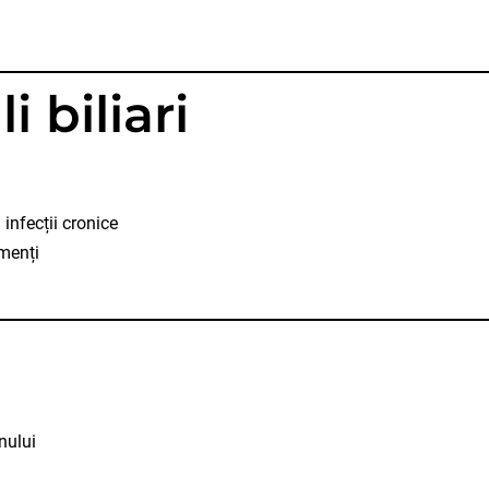
i biliari
infecții cronice
gmenți
nului