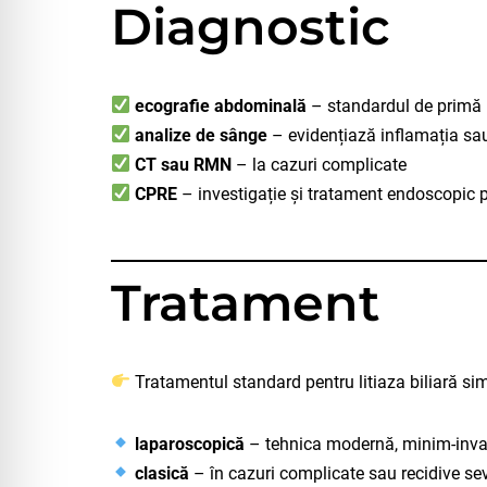
Diagnostic
ecografie abdominală
– standardul de primă 
analize de sânge
– evidențiază inflamația sau
CT sau RMN
– la cazuri complicate
CPRE
– investigație și tratament endoscopic p
Tratament
Tratamentul standard pentru litiaza biliară s
laparoscopică
– tehnica modernă, minim-invaz
clasică
– în cazuri complicate sau recidive se