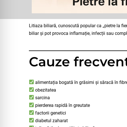
Litiaza biliară, cunoscută popular ca „pietre la fie
biliar și pot provoca inflamație, infecții sau comp
Cauze frecven
alimentația bogată în grăsimi și săracă în fibr
obezitatea
sarcina
pierderea rapidă în greutate
factorii genetici
diabetul zaharat