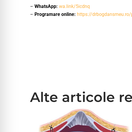
–
WhatsApp:
wa.link/5icdnq
–
Programare online:
https://drbogdansmeu.ro
Alte articole r