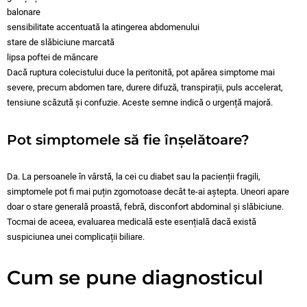
balonare
sensibilitate accentuată la atingerea abdomenului
stare de slăbiciune marcată
lipsa poftei de mâncare
Dacă ruptura colecistului duce la peritonită, pot apărea simptome mai
severe, precum abdomen tare, durere difuză, transpirații, puls accelerat,
tensiune scăzută și confuzie. Aceste semne indică o urgență majoră.
Pot simptomele să fie înșelătoare?
Da. La persoanele în vârstă, la cei cu diabet sau la pacienții fragili,
simptomele pot fi mai puțin zgomotoase decât te-ai aștepta. Uneori apare
doar o stare generală proastă, febră, disconfort abdominal și slăbiciune.
Tocmai de aceea, evaluarea medicală este esențială dacă există
suspiciunea unei complicații biliare.
Cum se pune diagnosticul