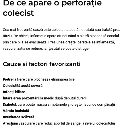
De ce apare o perforație
colecist
Cea mai frecventă cauză este colecistita acută netratată sau tratată prea
târziu. De obicei, inflamația apare atunci când o piatră blochează canalul
prin care bila se evacuează. Presiunea crește, peretele se inflamează,
vascularizația se reduce, iar țesutul se poate distruge.
Cauze și factori favorizanți
Pietre la fiere
care blochează eliminarea bilei
Colecistită acută severă
Infecții biliare
Întârzierea prezentării la medic
după debutul durerii
Diabetul
, care poate masca simptomele și crește riscul de complicații
Vârsta înaintată
Imunitatea scăzută
Afecțiuni vasculare
care reduc aportul de sânge la nivelul colecistului