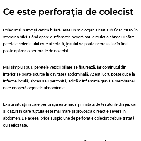
Ce este perforația de colecist
Colecistul, numit și vezica biliară, este un mic organ situat sub ficat, cu rol în
stocarea bilei. Când apare o inflamație severă sau circulația sângelui către
peretele colecistului este afectată, țesutul se poate necroza, iar în final
poate apărea o perforație de colecist.
Mai simplu spus, peretele vezicii biliare se fisurează, iar conținutul din
interior se poate scurge în cavitatea abdominală. Acest lucru poate duce la
infecție locală, abces sau peritonită, adică o inflamație gravă a membranei
care acoperă organele abdominale.
Există situații în care perforația este mică și limitată de țesuturile din jur, dar
și cazuri în care ruptura este mai mare și provoacă o reacție severă în
abdomen. De aceea, orice suspiciune de perforație colecist trebuie tratată
cu seriozitate.