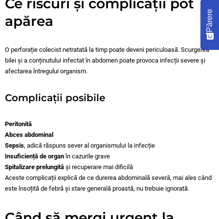
Ce riscuri și complicații pot
Părere
apărea
O perforație colecist netratată la timp poate deveni periculoasă. Scurgerea
bilei și a conținutului infectat în abdomen poate provoca infecții severe și
afectarea întregului organism.
Complicații posibile
Peritonită
Abces abdominal
Sepsis
, adică răspuns sever al organismului la infecție
Insuficiență de organ
în cazurile grave
Spitalizare prelungită
și recuperare mai dificilă
Aceste complicații explică de ce durerea abdominală severă, mai ales când
este însoțită de febră și stare generală proastă, nu trebuie ignorată.
Când să mergi urgent la