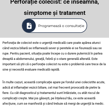
Perforație colecist: ce înseamnă,
simptome și tratament
Programează o consultație
Perforația de colecist este o urgență medicală care poate apărea atunci
când vezica biliară se inflamează sever și peretele ei se fisurează sau se
rupe. Pentru pacient, situația poate începe cu o durere puternică în partea
dreaptă a abdomenului, greață, febră și o stare generală alterată. Este
important să știi că o perforație colecist nu este o problemă care trece de la
sine și necesită evaluare medicală rapidă.
În multe cazuri, această complicație apare pe fondul unei colecistite acute,
adică al inflamației vezicii biliare, cel mai frecvent provocată de pietre la
fiere. Cu cât diagnosticul și tratamentul sunt întârziate, cu atât riscul de
complicații crește. Mai jos găsești, pe înțelesul tău, ce este această
afecțiune, cum se manifestă și când trebuie să mergi de urgență la medic.