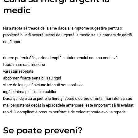
medic
Nu aștepta să treacă de la sine dacă ai simptome sugestive pentru o
problemă biliară severă. Mergi de urgență la medic sau la camera de gardă
dacă apar:
durere puternică în partea dreaptă a abdomenului care nu cedează
febră mare sau frisoane
vărsături repetate
abdomen foarte sensibil sau rigid
stare de leșin, slăbiciune intensă sau confuzie
îngălbenirea pielii sau a ochilor
Dacă știi deja că ai pietre la fiere și apare o durere diferită, mai intensă sau
mai persistentă decât în episoadele anterioare, este important să fii evaluat
rapid. O complicație precum perforația de colecist poate evolua repede.
Se poate preveni?