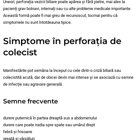
Uneori, perforația vezicii biliare poate apărea și fără pietre, mai ales la
pacienți grav bolnavi, internați sau cu alte probleme medicale importante.
Această formă poate fi mai greu de recunoscut, tocmai pentru că
simptomele nu sunt întotdeauna tipice.
Simptome în perforația de
colecist
Manifestările pot semăna la început cu cele dintr-o criză biliară sau
colecistită acută, dar de obicei devin mai intense și se asociază cu semne
de infecție sau agravare generală.
Semne frecvente
durere puternică în partea dreaptă sus a abdomenului
durere care poate iradia spre spate sau umărul drept
febră și frisoane
greață și vărsături