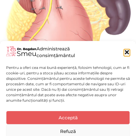
Administrează
consimțământul
Fundoplicatura Toupet Robotică
Pentru a oferi cea mai bună experiență, folosim tehnologii, cum ar fi
Vezi mai mult
cookie-uri, pentru a stoca și/sau accesa informațiile despre
dispozitive. Consimțământul pentru aceste tehnologii ne permite să
procesăm date, cum ar fi comportamentul de navigare sau ID-uri
unice pe acest site. Dacă nu îți dai consimțământul sau îți retragi
consimțământul dat poate avea afecte negative asupra unor
anumite funcționalități și funcții.
Politică de confidențialitate
(GDPR)
Luni - Vineri : 9:00 - 17:00
Acceptă
Selectați
Cum ți-ai evalua experiența pe acest website?
Politica de Cookies
Spitalul Monza
o
Disclaimer medical
opțiune
Refuză