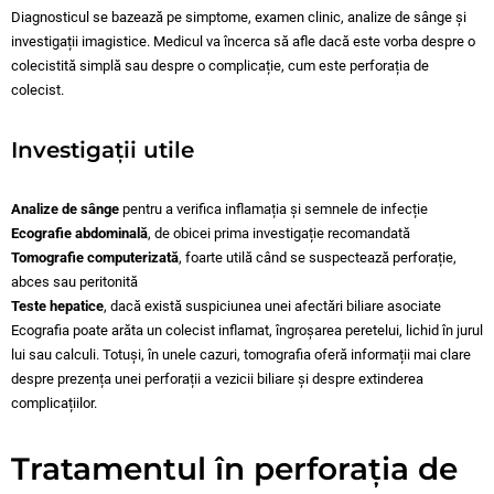
Diagnosticul se bazează pe simptome, examen clinic, analize de sânge și
investigații imagistice. Medicul va încerca să afle dacă este vorba despre o
colecistită simplă sau despre o complicație, cum este perforația de
colecist.
Investigații utile
Analize de sânge
pentru a verifica inflamația și semnele de infecție
Ecografie abdominală
, de obicei prima investigație recomandată
Tomografie computerizată
, foarte utilă când se suspectează perforație,
abces sau peritonită
Teste hepatice
, dacă există suspiciunea unei afectări biliare asociate
Ecografia poate arăta un colecist inflamat, îngroșarea peretelui, lichid în jurul
lui sau calculi. Totuși, în unele cazuri, tomografia oferă informații mai clare
despre prezența unei perforații a vezicii biliare și despre extinderea
complicațiilor.
Tratamentul în perforația de