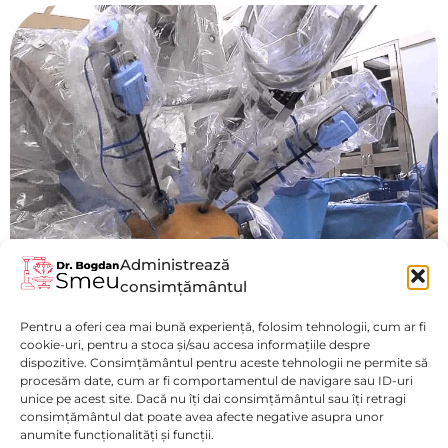
Administrează
consimțământul
Colectomie Robotică
Pentru a oferi cea mai bună experiență, folosim tehnologii, cum ar fi
Vezi mai mult
cookie-uri, pentru a stoca și/sau accesa informațiile despre
dispozitive. Consimțământul pentru aceste tehnologii ne permite să
procesăm date, cum ar fi comportamentul de navigare sau ID-uri
unice pe acest site. Dacă nu îți dai consimțământul sau îți retragi
consimțământul dat poate avea afecte negative asupra unor
anumite funcționalități și funcții.