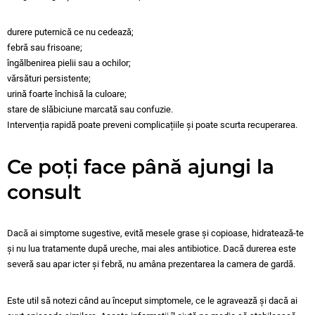
durere puternică ce nu cedează;
febră sau frisoane;
îngălbenirea pielii sau a ochilor;
vărsături persistente;
urină foarte închisă la culoare;
stare de slăbiciune marcată sau confuzie.
Intervenția rapidă poate preveni complicațiile și poate scurta recuperarea.
Ce poți face până ajungi la
consult
Dacă ai simptome sugestive, evită mesele grase și copioase, hidratează-te
și nu lua tratamente după ureche, mai ales antibiotice. Dacă durerea este
severă sau apar icter și febră, nu amâna prezentarea la camera de gardă.
Este util să notezi când au început simptomele, ce le agravează și dacă ai