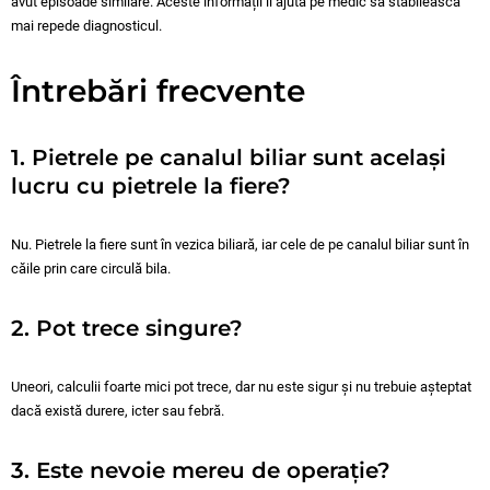
avut episoade similare. Aceste informații îl ajută pe medic să stabilească
mai repede diagnosticul.
Întrebări frecvente
1. Pietrele pe canalul biliar sunt același
lucru cu pietrele la fiere?
Nu. Pietrele la fiere sunt în vezica biliară, iar cele de pe canalul biliar sunt în
căile prin care circulă bila.
2. Pot trece singure?
Uneori, calculii foarte mici pot trece, dar nu este sigur și nu trebuie așteptat
dacă există durere, icter sau febră.
3. Este nevoie mereu de operație?