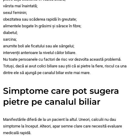
vârsta mai înaintată;
sexul feminin;
obezitatea sau scăderea rapidă în greutate;
alimentele bogate în grăsimi și sărace în fibre;
diabetul;
sarcina;
anumite boli ale ficatului sau ale sângelui;
intervenții anterioare la nivelul căilor biliare.
Nu toate persoanele cu factori de risc vor dezvolta această problemă.
Totuși, dacă ai avut colici biliare sau știi că ai pietre la fiere, riscul ca una
dintre ele să ajungă pe canalul biliar este mai mare.
Simptome care pot sugera
pietre pe canalul biliar
Manifestările diferă de la un pacient la altul. Uneori, calculii nu dau
simptome la început. Alteori, apar semne clare care necesită evaluare
medicală rapidă.