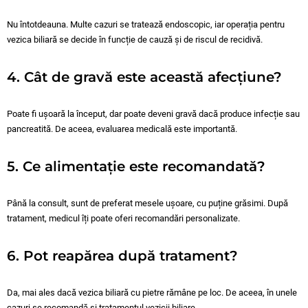
Nu întotdeauna. Multe cazuri se tratează endoscopic, iar operația pentru
vezica biliară se decide în funcție de cauză și de riscul de recidivă.
4. Cât de gravă este această afecțiune?
Poate fi ușoară la început, dar poate deveni gravă dacă produce infecție sau
pancreatită. De aceea, evaluarea medicală este importantă.
5. Ce alimentație este recomandată?
Până la consult, sunt de preferat mesele ușoare, cu puține grăsimi. După
tratament, medicul îți poate oferi recomandări personalizate.
6. Pot reapărea după tratament?
Da, mai ales dacă vezica biliară cu pietre rămâne pe loc. De aceea, în unele
cazuri se recomandă și tratamentul vezicii biliare.