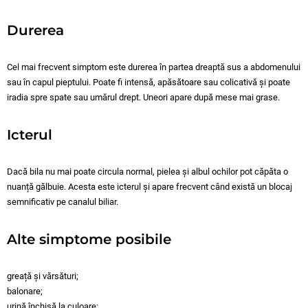
Durerea
Cel mai frecvent simptom este durerea în partea dreaptă sus a abdomenului
sau în capul pieptului. Poate fi intensă, apăsătoare sau colicativă și poate
iradia spre spate sau umărul drept. Uneori apare după mese mai grase.
Icterul
Dacă bila nu mai poate circula normal, pielea și albul ochilor pot căpăta o
nuanță gălbuie. Acesta este icterul și apare frecvent când există un blocaj
semnificativ pe canalul biliar.
Alte simptome posibile
greață și vărsături;
balonare;
urină închisă la culoare;