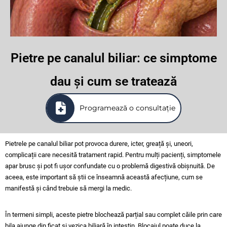
Pietre pe canalul biliar: ce simptome
dau și cum se tratează
Programează o consultație
Pietrele pe canalul biliar pot provoca durere, icter, greață și, uneori,
complicații care necesită tratament rapid. Pentru mulți pacienți, simptomele
apar brusc și pot fi ușor confundate cu o problemă digestivă obișnuită. De
aceea, este important să știi ce înseamnă această afecțiune, cum se
manifestă și când trebuie să mergi la medic.
În termeni simpli, aceste pietre blochează parțial sau complet căile prin care
bila ajunge din ficat și vezica biliară în intestin. Blocajul poate duce la