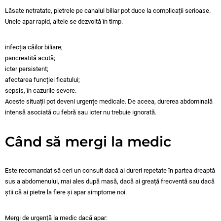
Lăsate netratate, pietrele pe canalul biliar pot duce la complicații serioase.
Unele apar rapid, altele se dezvoltă în timp.
infecția căilor biliare;
pancreatită acută;
icter persistent;
afectarea funcției ficatului;
sepsis, în cazurile severe.
Aceste situații pot deveni urgențe medicale. De aceea, durerea abdominală
intensă asociată cu febră sau icter nu trebuie ignorată.
Când să mergi la medic
Este recomandat să ceri un consult dacă ai dureri repetate în partea dreaptă
sus a abdomenului, mai ales după masă, dacă ai greață frecventă sau dacă
știi că ai pietre la fiere și apar simptome noi.
Mergi de urgență la medic dacă apar: