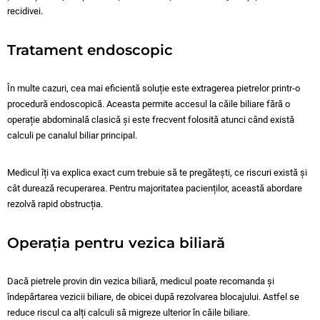
recidivei.
Tratament endoscopic
În multe cazuri, cea mai eficientă soluție este extragerea pietrelor printr-o
procedură endoscopică. Aceasta permite accesul la căile biliare fără o
operație abdominală clasică și este frecvent folosită atunci când există
calculi pe canalul biliar principal.
Medicul îți va explica exact cum trebuie să te pregătești, ce riscuri există și
cât durează recuperarea. Pentru majoritatea pacienților, această abordare
rezolvă rapid obstrucția.
Operația pentru vezica biliară
Dacă pietrele provin din vezica biliară, medicul poate recomanda și
îndepărtarea vezicii biliare, de obicei după rezolvarea blocajului. Astfel se
reduce riscul ca alți calculi să migreze ulterior în căile biliare.