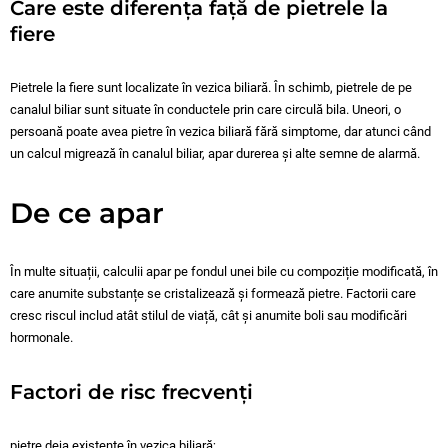
Care este diferența față de pietrele la
fiere
Pietrele la fiere sunt localizate în vezica biliară. În schimb, pietrele de pe
canalul biliar sunt situate în conductele prin care circulă bila. Uneori, o
persoană poate avea pietre în vezica biliară fără simptome, dar atunci când
un calcul migrează în canalul biliar, apar durerea și alte semne de alarmă.
De ce apar
În multe situații, calculii apar pe fondul unei bile cu compoziție modificată, în
care anumite substanțe se cristalizează și formează pietre. Factorii care
cresc riscul includ atât stilul de viață, cât și anumite boli sau modificări
hormonale.
Factori de risc frecvenți
pietre deja existente în vezica biliară;