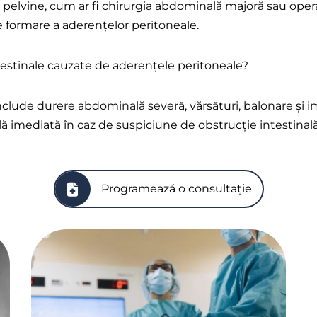
 pelvine, cum ar fi chirurgia abdominală majoră sau operaț
de formare a aderențelor peritoneale.
testinale cauzate de aderențele peritoneale?
nclude durere abdominală severă, vărsături, balonare și i
ă imediată în caz de suspiciune de obstrucție intestinală
Programează o consultație