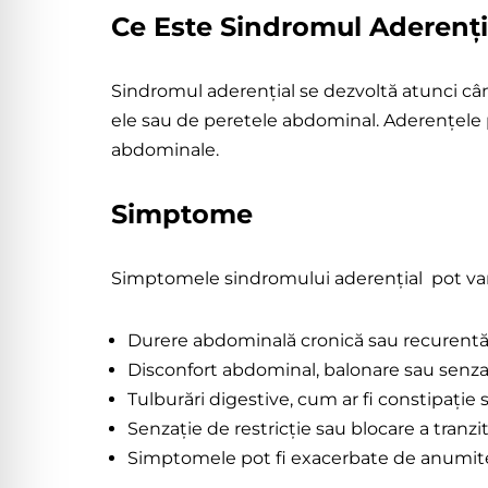
Ce Este Sindromul Aderenți
Sindrom
Aderențial
Sindromul aderențial se dezvoltă atunci când
ele sau de peretele abdominal. Aderențele pe
abdominale.
Simptome
Simptomele sindromului aderențial pot vari
Durere abdominală cronică sau recurent
Disconfort abdominal, balonare sau senza
Tulburări digestive, cum ar fi constipație 
Senzație de restricție sau blocare a tranzit
Simptomele pot fi exacerbate de anumite 