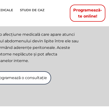
Programează-
EDICALE
STUDII DE CAZ
te online!
o afecțiune medicală care apare atunci
rul abdomenului devin lipite între ele sau
ormând aderențe peritoneale. Aceste
tome neplăcute și pot afecta
anelor interne.
ogramează o consultație