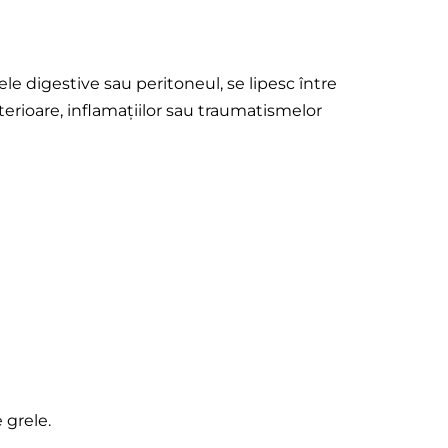
e digestive sau peritoneul, se lipesc între
terioare, inflamațiilor sau traumatismelor
 grele.