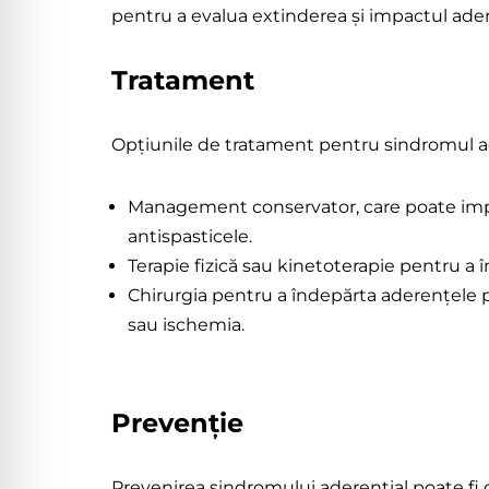
pentru a evalua extinderea și impactul ader
Tratament
Opțiunile de tratament pentru sindromul ad
Management conservator, care poate impl
antispasticele.
Terapie fizică sau kinetoterapie pentru a 
Chirurgia pentru a îndepărta aderențele p
sau ischemia.
Prevenție
Prevenirea sindromului aderențial poate fi d