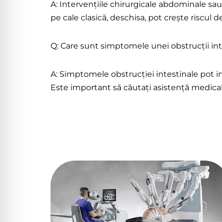
A: Intervențiile chirurgicale abdominale sau
pe cale clasică, deschisa, pot crește riscul 
Q: Care sunt simptomele unei obstrucții in
A: Simptomele obstrucției intestinale pot i
Este important să căutați asistență medical