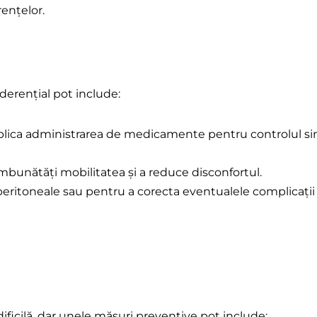
ențelor.
erențial pot include:
ica administrarea de medicamente pentru controlul sim
îmbunătăți mobilitatea și a reduce disconfortul.
eritoneale sau pentru a corecta eventualele complicații a
ificilă, dar unele măsuri preventive pot include: