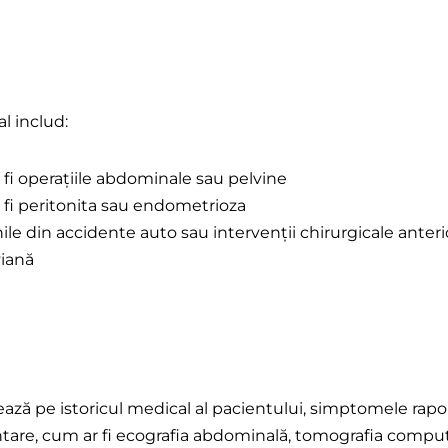
l includ:
r fi operațiile abdominale sau pelvine
r fi peritonita sau endometrioza
le din accidente auto sau intervenții chirurgicale anter
viană
ză pe istoricul medical al pacientului, simptomele raport
ntare, cum ar fi ecografia abdominală, tomografia comput