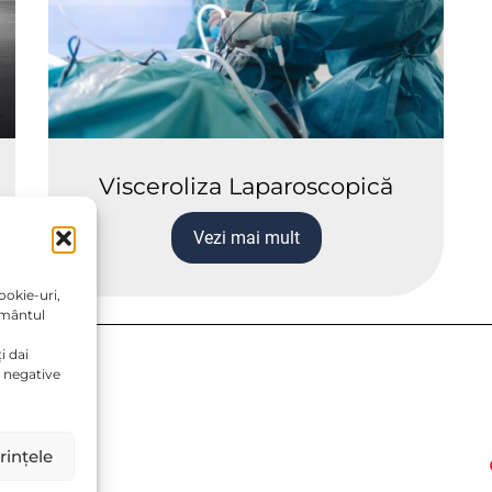
Visceroliza Laparoscopică
Vezi mai mult
ookie-uri,
ământul
i dai
 negative
GDPR)
rințele