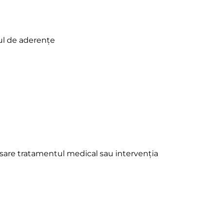
cul de aderențe
cesare tratamentul medical sau intervenția