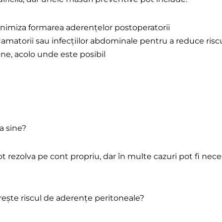
inimiza formarea aderențelor postoperatorii
amatorii sau infecțiilor abdominale pentru a reduce ris
ne, acolo unde este posibil
a sine?
ot rezolva pe cont propriu, dar în multe cazuri pot fi ne
crește riscul de aderențe peritoneale?