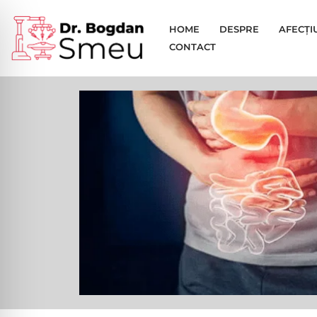
HOME
DESPRE
AFECȚI
Sari
CONTACT
la
conținut