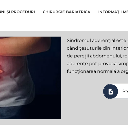
UNI ȘI PROCEDURI
CHIRURGIE BARIATRICĂ
INFORMAȚII M
Sindromul aderențial este 
când țesuturile din interio
de pereții abdomenului, f
aderențe pot provoca simp
funcționarea normală a org
Pr