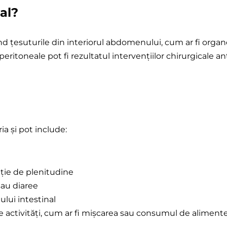
al?
 țesuturile din interiorul abdomenului, cum ar fi organel
ritoneale pot fi rezultatul intervențiilor chirurgicale an
a și pot include:
ă
ție de plenitudine
sau diaree
ului intestinal
activități, cum ar fi mișcarea sau consumul de alimente