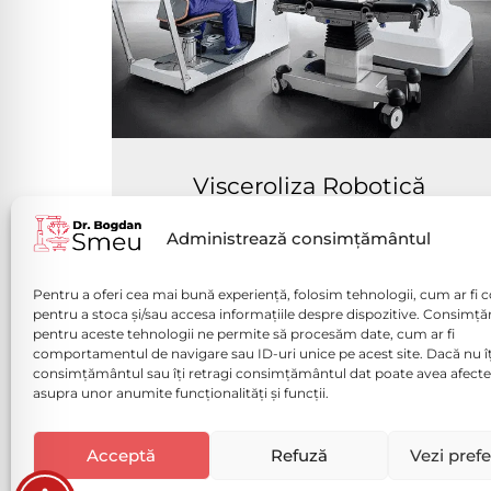
Visceroliza Robotică
Vezi mai mult
Administrează consimțământul
Pentru a oferi cea mai bună experiență, folosim tehnologii, cum ar fi c
pentru a stoca și/sau accesa informațiile despre dispozitive. Consimț
pentru aceste tehnologii ne permite să procesăm date, cum ar fi
comportamentul de navigare sau ID-uri unice pe acest site. Dacă nu îț
consimțământul sau îți retragi consimțământul dat poate avea afecte
Politică de confidențialitate (
asupra unor anumite funcționalități și funcții.
Politica de Cookies
Disclaimer medical
Acceptă
Refuză
Vezi prefe
Solicită o programare ACUM!