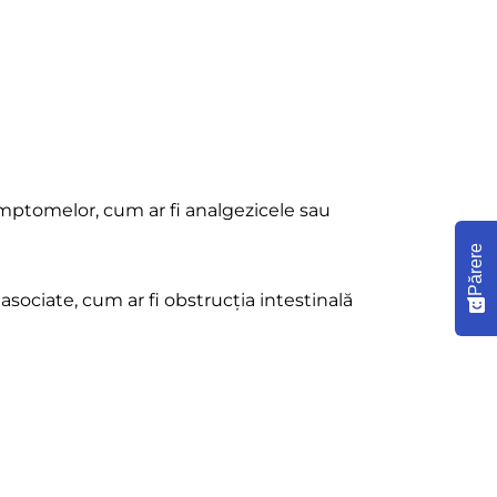
ptomelor, cum ar fi analgezicele sau
Părere
sociate, cum ar fi obstrucția intestinală