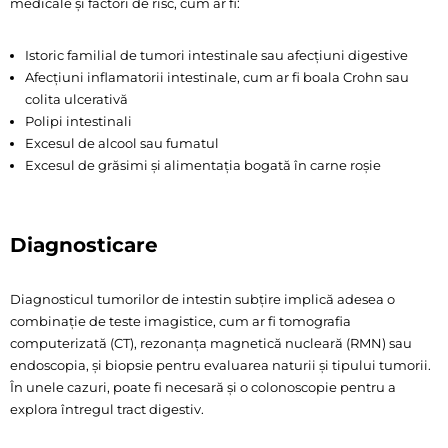
medicale și factori de risc, cum ar fi:
Istoric familial de tumori intestinale sau afecțiuni digestive
Afecțiuni inflamatorii intestinale, cum ar fi boala Crohn sau
colita ulcerativă
Polipi intestinali
Excesul de alcool sau fumatul
Excesul de grăsimi și alimentația bogată în carne roșie
Diagnosticare
Diagnosticul tumorilor de intestin subțire implică adesea o
combinație de teste imagistice, cum ar fi tomografia
computerizată (CT), rezonanța magnetică nucleară (RMN) sau
endoscopia, și biopsie pentru evaluarea naturii și tipului tumorii.
În unele cazuri, poate fi necesară și o colonoscopie pentru a
explora întregul tract digestiv.