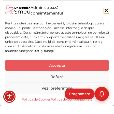
Administrează
Rezecție de Intestin Subtire
consimțământul
Laparoscopică
Pentru a oferi cea mai bună experiență, folosim tehnologii, cum ar fi
Vezi mai mult
cookie-uri, pentru a stoca și/sau accesa informațiile despre
dispozitive. Consimțământul pentru aceste tehnologii ne permite să
procesăm date, cum ar fi comportamentul de navigare sau ID-uri
unice pe acest site. Dacă nu îți dai consimțământul sau îți retragi
consimțământul dat poate avea afecte negative asupra unor
anumite funcționalități și funcții.
Politică de confidențialitate
(GDPR)
Luni - Vineri : 9:00 - 17:00
Acceptă
Selectați
Cum ți-ai evalua experiența pe acest website?
Politica de Cookies
Spitalul Monza
o
Disclaimer medical
opțiune
Refuză
de
Solicită o programare
ACUM!
la
Deloc bună
Foarte bună
Vezi preferințele
1
Programare
la
Ocolire
Următoarea
Copyright © 2023-2026 DR SMEU MEDSERV S.R.L, CUI: 43755062,
Politica de Cookies
Politica de confidențialitate
5
Reg. Com. J40/2850/2021
,
cu