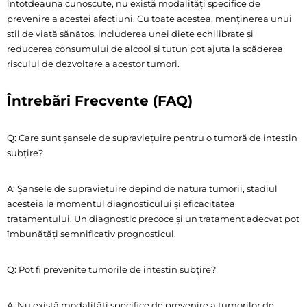
întotdeauna cunoscute, nu există modalități specifice de
prevenire a acestei afecțiuni. Cu toate acestea, menținerea unui
stil de viață sănătos, includerea unei diete echilibrate și
reducerea consumului de alcool și tutun pot ajuta la scăderea
riscului de dezvoltare a acestor tumori.
Întrebări Frecvente (FAQ)
Q: Care sunt șansele de supraviețuire pentru o tumoră de intestin
subțire?
A: Șansele de supraviețuire depind de natura tumorii, stadiul
acesteia la momentul diagnosticului și eficacitatea
tratamentului. Un diagnostic precoce și un tratament adecvat pot
îmbunătăți semnificativ prognosticul.
Q: Pot fi prevenite tumorile de intestin subțire?
A: Nu există modalități specifice de prevenire a tumorilor de