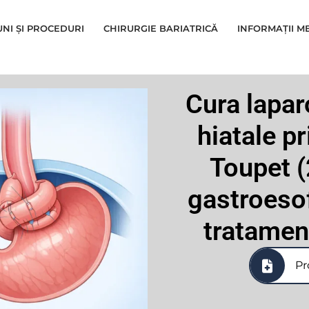
UNI ȘI PROCEDURI
CHIRURGIE BARIATRICĂ
INFORMAȚII M
Cura lapar
hiatale p
Toupet (
gastroesof
tratame
Pr