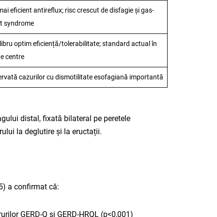
mai eficient antireflux; risc crescut de disfagie și gas-
at syndrome
libru optim eficiență/tolerabilitate; standard actual în
e centre
rvată cazurilor cu dismotilitate esofagiană importantă
lui distal, fixată bilateral pe peretele
ui la deglutire și la eructații.
) a confirmat că:​
corurilor GERD-Q și GERD-HRQL (p<0,001)