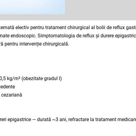
ernată electiv pentru tratament chirurgical al bolii de reflux ga
mate endoscopic. Simptomatologia de reflux și durere epigastric
ă pentru intervenție chirurgicală.
0,5 kg/m² (obezitate gradul I)
cedente
n cezariană
eri epigastrice — durată ~3 ani, refractare la tratament medic