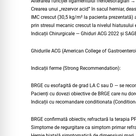
Alterarea funcției ligamentului frenoesofagian 
Crearea unui „rezervor acid” în sacul herniar, deas
IMC crescut (30,5 kg/m² la pacienta prezentată) a
prin stresul mecanic crescut la nivelul hiatusului
Indicații Chirurgicale — Ghiduri ACG 2022 și SA
Ghidurile ACG (American College of Gastroenterol
Indicații ferme (Strong Recommendation):
BRGE cu esofagită de grad LA C sau D — se recoma
Pacienți cu dovezi obiective de BRGE care nu dor
Indicații cu recomandare conditionata (Conditio
BRGE confirmată obiectiv, refractară la terapia P
Simptome de regurgitare ca simptom primar refrac
Hernie hiatală simptomatică de dimensiuni mari​