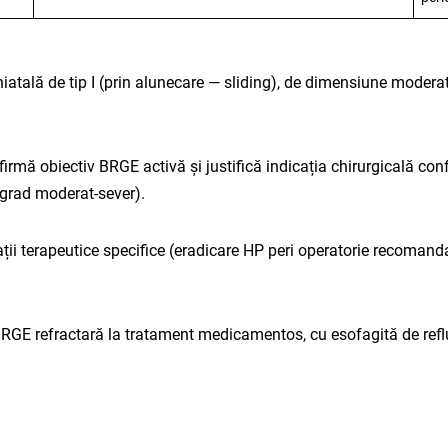
iatală de tip I (prin alunecare — sliding), de dimensiune moderat
rmă obiectiv BRGE activă și justifică indicația chirurgicală co
 grad moderat-sever).
ții terapeutice specifice (eradicare HP peri operatorie recomand
 BRGE refractară la tratament medicamentos, cu esofagită de refl