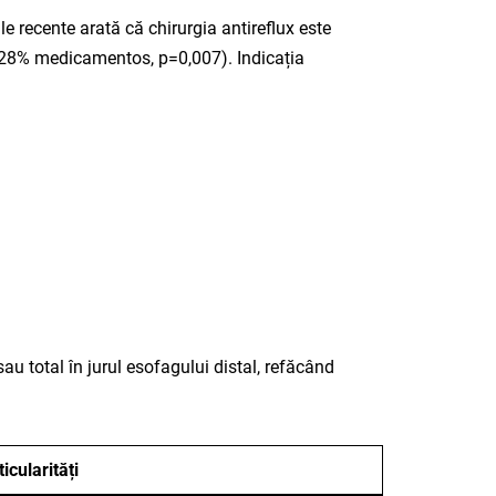
 recente arată că chirurgia antireflux este
. 28% medicamentos, p=0,007). Indicația
au total în jurul esofagului distal, refăcând
icularități