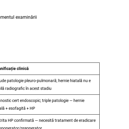
omentul examinării
ificație clinică
ude patologie pleuro-pulmonară; hernie hiatală nu e
bilă radiografic în acest stadiu
nostic cert endoscopic; triple patologie — hernie
ală + esofagită + HP
rita HP confirmată — necesită tratament de eradicare
opoperator/preoperator