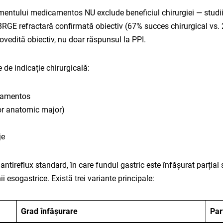
ntului medicamentos NU exclude beneficiul chirurgiei — studiile
 BRGE refractară confirmată obiectiv (67% succes chirurgical vs
ovedită obiectiv, nu doar răspunsul la PPI.​
e de indicație chirurgicală:
icamentos
or anatomic major)
je
tireflux standard, în care fundul gastric este înfășurat parțial s
i esogastrice. Există trei variante principale:
Grad înfășurare
Part