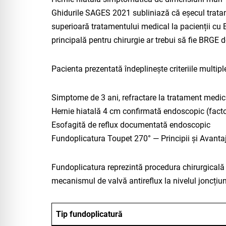
Ghidurile SAGES 2021 subliniază că eșecul tratame
superioară tratamentului medical la pacienții cu
principală pentru chirurgie ar trebui să fie BRGE d
Pacienta prezentată îndeplinește criteriile multipl
Simptome de 3 ani, refractare la tratament med
Hernie hiatală 4 cm confirmată endoscopic (fact
Esofagită de reflux documentată endoscopic
Fundoplicatura Toupet 270° — Principii și Avanta
Fundoplicatura reprezintă procedura chirurgicală an
mecanismul de valvă antireflux la nivelul joncțiuni
Tip fundoplicatură