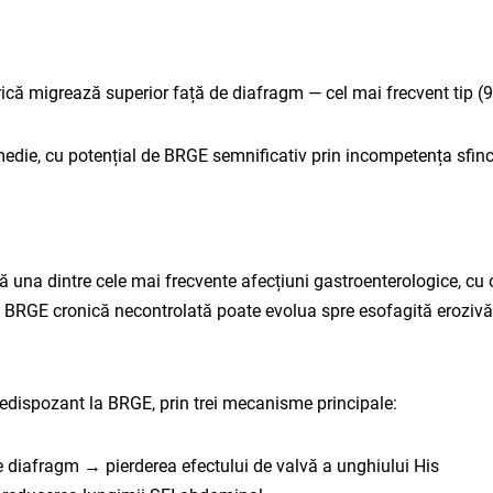
rică migrează superior față de diafragm — cel mai frecvent tip (9
ie, cu potențial de BRGE semnificativ prin incompetența sfincte
ă una dintre cele mai frecvente afecțiuni gastroenterologice, c
i. BRGE cronică necontrolată poate evolua spre esofagită erozivă, 
redispozant la BRGE, prin trei mecanisme principale:
e diafragm → pierderea efectului de valvă a unghiului His