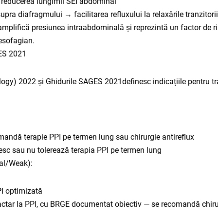
→ reducerea lungimii SEI abdominal
upra diafragmului → facilitarea refluxului la relaxările tranzitorii
mplifică presiunea intraabdominală și reprezintă un factor de r
 esofagian.
GES 2021
ogy) 2022 și Ghidurile SAGES 2021definesc indicațiile pentru tr
ndă terapie PPI pe termen lung sau chirurgie antireflux​
esc sau nu tolerează terapia PPI pe termen lung
nal/Weak):
PI optimizată
tar la PPI, cu BRGE documentat obiectiv — se recomandă chirurg