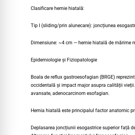
Clasificare hernie hiatală:
Tip I (sliding/prin alunecare): joncțiunea esogast
Dimensiune: ~4 cm — hernie hiatală de mărime med
Epidemiologie și Fiziopatologie
Boala de reflux gastroesofagian (BRGE) reprezint
occidentală și impact major asupra calității vieți
avansate, adenocarcinom esofagian.​
Hernia hiatală este principalul factor anatomic p
Deplasarea joncțiunii esogastrice superior față d