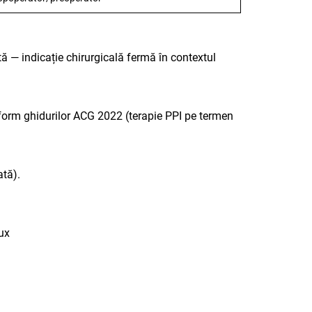
ă — indicație chirurgicală fermă în contextul
nform ghidurilor ACG 2022 (terapie PPI pe termen
ată).
ux