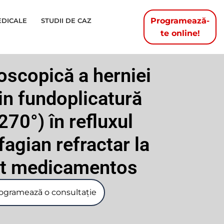
Programează-
EDICALE
STUDII DE CAZ
te online!
oscopică a herniei
rin fundoplicatură
270°) în refluxul
agian refractar la
nt medicamentos
ogramează o consultație