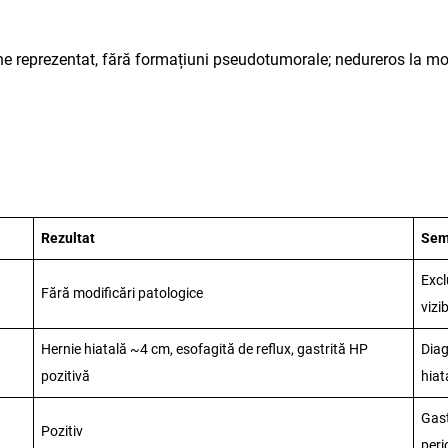
e reprezentat, fără formațiuni pseudotumorale; nedureros la m
Rezultat
Semn
Excl
Fără modificări patologice
vizi
Hernie hiatală ~4 cm, esofagită de reflux, gastrită HP
Diag
pozitivă
hiat
Gast
Pozitiv
peri