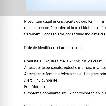
Prezentăm cazul unei paciente de sex feminin, int
medicamentos, în contextul herniei hiatale confir
tratamentul conservator, constituind indicație clar
Date de identificare și antecedente:
Greutate: 85 kg; Înălțime: 167 cm; IMC calculat: 3
Antecedente personale: reducție mamară în ante
Antecedente familiale/obstetricale: 1 naștere pri
Alergii: nu cunoaște
Fumătoare: nu
Simptome dominante: reflux gastroesofagian, dur