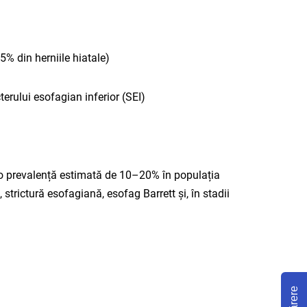
5% din herniile hiatale)
rului esofagian inferior (SEI)
u o prevalență estimată de 10–20% în populația
strictură esofagiană, esofag Barrett și, în stadii
Părere