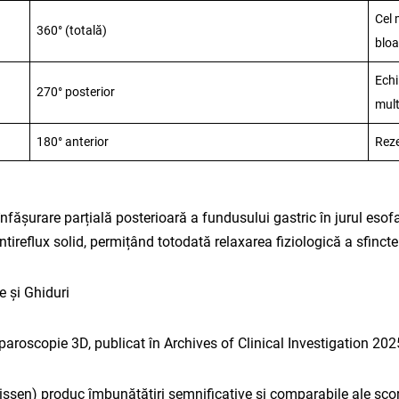
Cel 
360° (totală)
blo
Echi
270° posterior
mult
180° anterior
Reze
ășurare parțială posterioară a fundusului gastric în jurul esofagu
eflux solid, permițând totodată relaxarea fiziologică a sfincterul
e și Ghiduri
aroscopie 3D, publicat în Archives of Clinical Investigation 2025
Nissen) produc îmbunătățiri semnificative și comparabile ale s