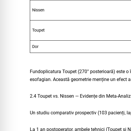
Nissen
Toupet
Dor
Fundoplicatura Toupet (270° posterioară) este o înf
esofagian. Această geometrie menține un efect antir
2.4 Toupet vs. Nissen — Evidențe din Meta-Analiz
Un studiu comparativ prospectiv (103 pacienți, lap
La 1 an postoperator, ambele tehnici (Toupet și 