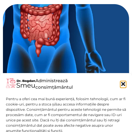
Administrează
consimțământul
Obstructie Intestinală
Pentru a oferi cea mai bună experiență, folosim tehnologii, cum ar fi
Vezi mai mult
cookie-uri, pentru a stoca și/sau accesa informațiile despre
dispozitive. Consimțământul pentru aceste tehnologii ne permite să
procesăm date, cum ar fi comportamentul de navigare sau ID-uri
unice pe acest site. Dacă nu îți dai consimțământul sau îți retragi
consimțământul dat poate avea afecte negative asupra unor
anumite funcționalități și funcții.