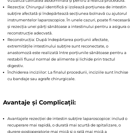
vizualiza cavitatea abdominală și pentru a realiza procedura.
Rezecția: Chirurgul identifică și izolează porțiunea de intestin
subțire afectată și îndepărtează secțiunea bolnavă cu ajutorul
instrumentelor laparoscopice. În unele cazuri, poate fi necesară
și rezecția unei părți sănătoase a intestinului pentru a asigura o
reconstrucție adecvată.
Reconstrucția: După îndepărtarea porțiunii afectate,
extremitățile intestinului subțire sunt reconectate, o
anastomoză este realizată între porțiunile sănătoase pentru a
restabili fluxul normal de alimente și lichide prin tractul
digestiv.
Închiderea inciziilor: La finalul procedurii, inciziile sunt închise
cu bandaje sau agrafe chirurgicale.
Avantaje și Complicații:
Avantajele rezecției de intestin subțire laparoscopice: includ o
recuperare mai rapidă, o durată mai scurtă de spitalizare, o
durere postoperatorie mai mică și o rată mai mică a