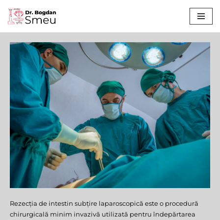
Sari
la
conținut
Rezecția de intestin subțire laparoscopică este o procedură
Rezecție de Intestin Subțire
chirurgicală minim invazivă utilizată pentru îndepărtarea
Laparoscopică