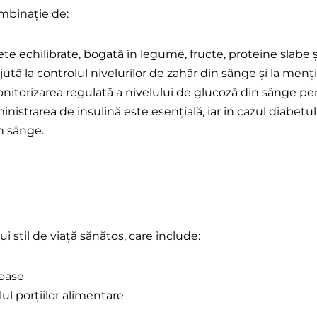
mbinație de:
e echilibrate, bogată în legume, fructe, proteine slabe ș
ă ajută la controlul nivelurilor de zahăr din sânge și la men
onitorizarea regulată a nivelului de glucoză din sânge p
ministrarea de insulină este esențială, iar în cazul diabe
n sânge.
 stil de viață sănătos, care include:
toase
ul porțiilor alimentare