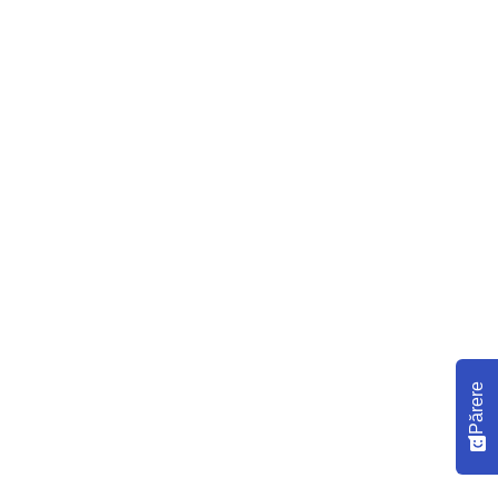
Părere