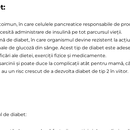
t:
utoimun, în care celulele pancreatice responsabile de pro
esită administrare de insulină pe tot parcursul vieții.
ă de diabet, în care organismul devine rezistent la acți
le de glucoză din sânge. Acest tip de diabet este adesea a
cări ale dietei, exerciții fizice și medicamente.
sarcinii și poate duce la complicații atât pentru mamă, câ
au un risc crescut de a dezvolta diabet de tip 2 în viitor.
l de diabet: