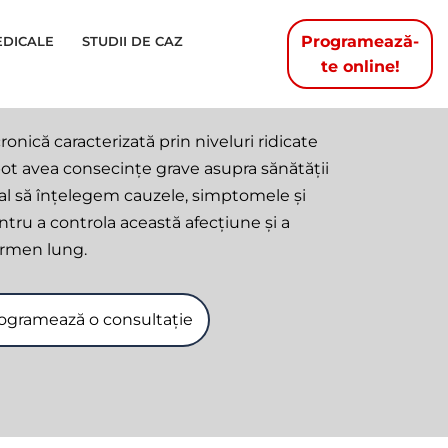
Programează-
EDICALE
STUDII DE CAZ
te online!
onică caracterizată prin niveluri ridicate
pot avea consecințe grave asupra sănătății
ențial să înțelegem cauzele, simptomele și
tru a controla această afecțiune și a
ermen lung.
ogramează o consultație