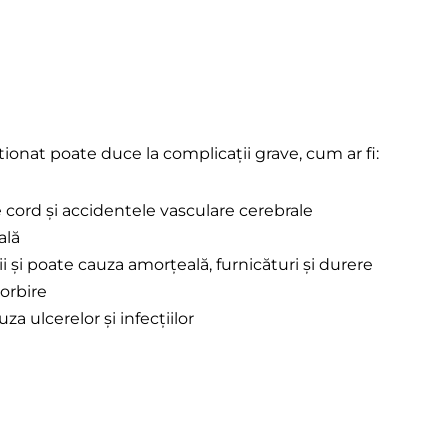
onat poate duce la complicații grave, cum ar fi:
e cord și accidentele vasculare cerebrale
ală
i și poate cauza amorțeală, furnicături și durere
orbire
a ulcerelor și infecțiilor