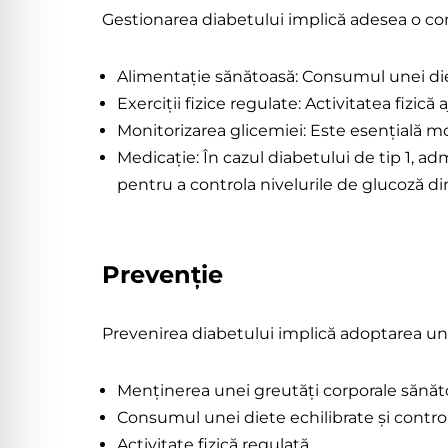
Gestionarea diabetului implică adesea o co
Alimentație sănătoasă: Consumul unei diet
Exerciții fizice regulate: Activitatea fizic
Monitorizarea glicemiei: Este esențială m
Medicație: În cazul diabetului de tip 1, ad
pentru a controla nivelurile de glucoză di
Prevenție
Prevenirea diabetului implică adoptarea unui
Menținerea unei greutăți corporale sănă
Consumul unei diete echilibrate și control
Activitate fizică regulată