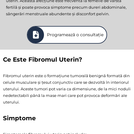
uterin. Această afecțiune este frecventă la femeile de vârstă
fertilă și poate provoca simptome precum dureri abdominale,
sângerări menstruale abundente și disconfort pelvin.
Programează o consultație
Ce Este Fibromul Uterin?
Fibromul uterin este o formațiune tumorală benignă formată din
celule musculare și țesut conjunctiv care se dezvoltă în interiorul
uterului. Aceste tumori pot varia ca dimensiune, de la mici noduli
nedetectabili până la mase mari care pot provoca deformări ale
uterului.
Simptome