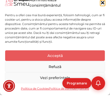
consimțământul
Miomectomie Laparoscopică
Pentru a oferi cea mai bună experiență, folosim tehnologii, cum ar fi
Vezi mai mult
cookie-uri, pentru a stoca și/sau accesa informațiile despre
dispozitive. Consimțământul pentru aceste tehnologii ne permite să
procesăm date, cum ar fi comportamentul de navigare sau ID-uri
unice pe acest site. Dacă nu îți dai consimțământul sau îți retragi
consimțământul dat poate avea afecte negative asupra unor
anumite funcționalități și funcții.
Politică de confidențialitate
(GDPR)
Luni - Vineri : 9:00 - 17:00
Acceptă
Selectați
Cum ți-ai evalua experiența pe acest website?
Politica de Cookies
Spitalul Monza
o
Disclaimer medical
opțiune
Refuză
de
Solicită o programare
ACUM!
la
Deloc bună
Foarte bună
Vezi preferințele
1
Programare
la
Ocolire
Următoarea
Copyright © 2023-2026 DR SMEU MEDSERV S.R.L, CUI: 43755062,
Politica de Cookies
Politica de confidențialitate
5
Reg. Com. J40/2850/2021
,
cu
1
fiind