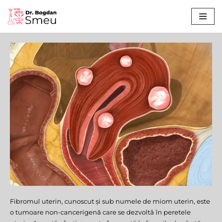
Sari
la
conținut
Fibromul uterin, cunoscut și sub numele de miom uterin, este
Fibrom
o tumoare non-cancerigenă care se dezvoltă în peretele
uterin