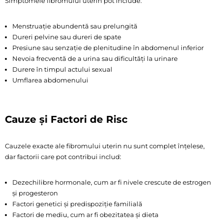
Simptomele fibromului uterin pot include:
Menstruație abundentă sau prelungită
Dureri pelvine sau dureri de spate
Presiune sau senzație de plenitudine în abdomenul inferior
Nevoia frecventă de a urina sau dificultăți la urinare
Durere în timpul actului sexual
Umflarea abdomenului
Cauze și Factori de Risc
Cauzele exacte ale fibromului uterin nu sunt complet înțelese,
dar factorii care pot contribui includ:
Dezechilibre hormonale, cum ar fi nivele crescute de estrogen
și progesteron
Factori genetici și predispoziție familială
Factori de mediu, cum ar fi obezitatea și dieta