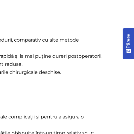
Părere
cedurii, comparativ cu alte metode
apidă și la mai puține dureri postoperatorii.
nt reduse.
rile chirurgicale deschise.
e complicații și pentru a asigura o
ățile obișnuite într-un timp relativ scurt.