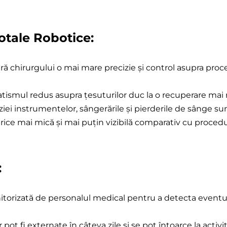
otale Robotice:
eră chirurgului o mai mare precizie și control asupra pro
atismul redus asupra țesuturilor duc la o recuperare mai r
iei instrumentelor, sângerările și pierderile de sânge su
atrice mai mică și mai puțin vizibilă comparativ cu procedu
:
torizată de personalul medical pentru a detecta eventual
t fi externate în câteva zile și se pot întoarce la activit