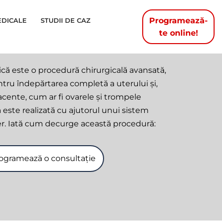
Programează-
EDICALE
STUDII DE CAZ
te online!
ică este o procedură chirurgicală avansată,
ntru îndepărtarea completă a uterului și,
iacente, cum ar fi ovarele și trompele
este realizată cu ajutorul unui sistem
er. Iată cum decurge această procedură:
ogramează o consultație