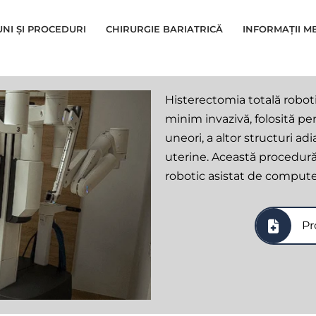
UNI ȘI PROCEDURI
CHIRURGIE BARIATRICĂ
INFORMAȚII M
Histerectomia totală robot
minim invazivă, folosită pe
uneori, a altor structuri ad
uterine. Această procedură 
robotic asistat de comput
Pr