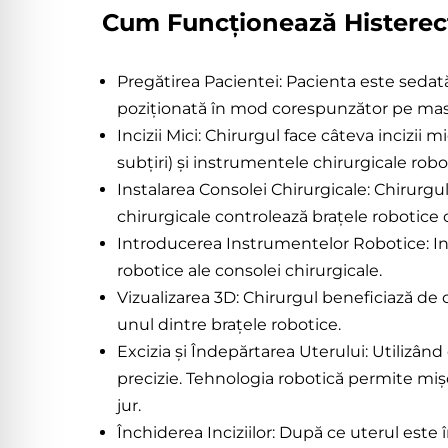
Cum Funcționează Histerec
Histerectomia
Robotic
Pregătirea Pacientei: Pacienta este sedat
poziționată în mod corespunzător pe mas
Incizii Mici: Chirurgul face câteva incizii 
subțiri) și instrumentele chirurgicale robo
Instalarea Consolei Chirurgicale: Chirurgu
chirurgicale controlează brațele robotice
Introducerea Instrumentelor Robotice: Ins
robotice ale consolei chirurgicale.
Vizualizarea 3D: Chirurgul beneficiază de 
unul dintre brațele robotice.
Excizia și Îndepărtarea Uterului: Utilizând
precizie. Tehnologia robotică permite mișc
jur.
Închiderea Inciziilor: După ce uterul este 