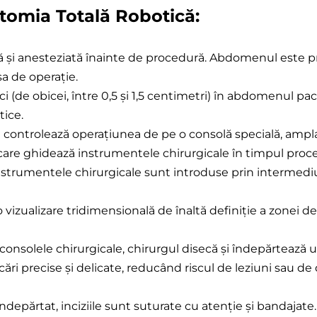
tomia Totală Robotică:
 Totală
ă
ă și anesteziată înainte de procedură. Abdomenul este pr
a de operație.
mici (de obicei, între 0,5 și 1,5 centimetri) în abdomenul p
tice.
l controlează operațiunea de pe o consolă specială, ampla
 care ghidează instrumentele chirurgicale în timpul proce
trumentele chirurgicale sunt introduse prin intermediul 
o vizualizare tridimensională de înaltă definiție a zonei 
 consolele chirurgicale, chirurgul disecă și îndepărtează 
ări precise și delicate, reducând riscul de leziuni sau de
îndepărtat, inciziile sunt suturate cu atenție și bandajate.