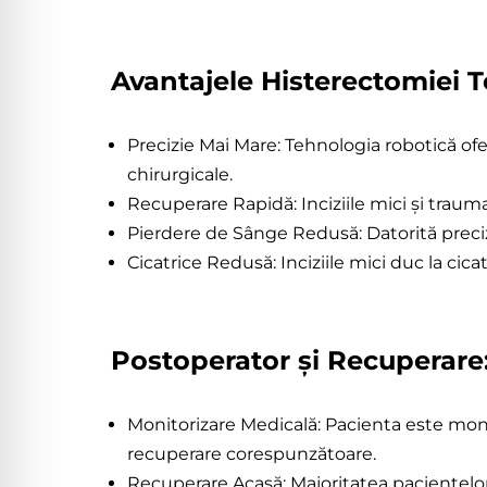
Avantajele Histerectomiei T
Precizie Mai Mare: Tehnologia robotică of
chirurgicale.
Recuperare Rapidă: Inciziile mici și traum
Pierdere de Sânge Redusă: Datorită preciz
Cicatrice Redusă: Inciziile mici duc la cic
Postoperator și Recuperare
Monitorizare Medicală: Pacienta este moni
recuperare corespunzătoare.
Recuperare Acasă: Majoritatea pacientelor po