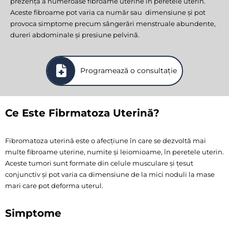
prezența a numeroase fibroame uterine în peretele uterin.
Aceste fibroame pot varia ca număr sau dimensiune și pot
provoca simptome precum sângerări menstruale abundente,
dureri abdominale și presiune pelvină.
Programează o consultație
Ce Este Fibrmatoza Uterină?
Fibromatoza uterină este o afecțiune în care se dezvoltă mai
multe fibroame uterine, numite și leiomioame, în peretele uterin.
Aceste tumori sunt formate din celule musculare și țesut
conjunctiv și pot varia ca dimensiune de la mici noduli la mase
mari care pot deforma uterul.
Simptome