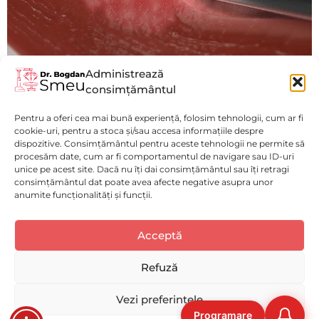
Administrează
consimțământul
Miomectomie Laparoscopică
Pentru a oferi cea mai bună experiență, folosim tehnologii, cum ar fi
Vezi mai mult
cookie-uri, pentru a stoca și/sau accesa informațiile despre
dispozitive. Consimțământul pentru aceste tehnologii ne permite să
procesăm date, cum ar fi comportamentul de navigare sau ID-uri
unice pe acest site. Dacă nu îți dai consimțământul sau îți retragi
consimțământul dat poate avea afecte negative asupra unor
anumite funcționalități și funcții.
Politică de confidențialitate
(GDPR)
Luni - Vineri : 9:00 - 17:00
Acceptă
Selectați
Cum ți-ai evalua experiența pe acest website?
Politica de Cookies
Spitalul Monza
o
Disclaimer medical
opțiune
Refuză
de
Solicită o programare
ACUM!
la
Deloc bună
Foarte bună
Vezi preferințele
1
Programare