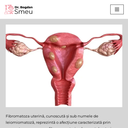
Sari
la
conținut
Fibromatoza uterină, cunoscută și sub numele de
Fibromatoza
leiomiomatoză, reprezintă o afecțiune caracterizată prin
Uterină