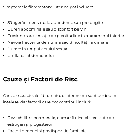
Simptomele fibromatozei uterine pot include:
Sângerări menstruale abundente sau prelungite
Dureri abdominale sau disconfort pelvin
Presiune sau senzație de plenitudine în abdomenul inferior
Nevoia frecventă de a urina sau dificultăți la urinare
Durere în timpul actului sexual
Umflarea abdomenului
Cauze și Factori de Risc
Cauzele exacte ale fibromatozei uterine nu sunt pe deplin
înțelese, dar factorii care pot contribui includ:
Dezechilibre hormonale, cum ar fi nivelele crescute de
estrogen și progesteron
Factori genetici și predispoziție familială