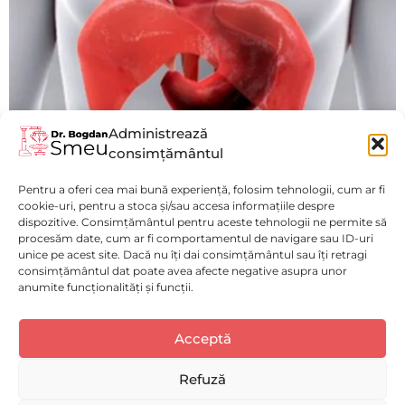
Administrează
consimțământul
Hernia Hiatală
Pentru a oferi cea mai bună experiență, folosim tehnologii, cum ar fi
Vezi mai mult
cookie-uri, pentru a stoca și/sau accesa informațiile despre
dispozitive. Consimțământul pentru aceste tehnologii ne permite să
procesăm date, cum ar fi comportamentul de navigare sau ID-uri
unice pe acest site. Dacă nu îți dai consimțământul sau îți retragi
consimțământul dat poate avea afecte negative asupra unor
anumite funcționalități și funcții.
Politică de confidențialitate
(GDPR)
Luni - Vineri : 9:00 - 17:00
Acceptă
Selectați
Cum ți-ai evalua experiența pe acest website?
Politica de Cookies
Spitalul Monza
o
Disclaimer medical
opțiune
Refuză
de
Solicită o programare