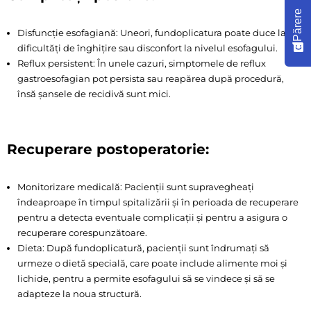
Părere
Disfuncție esofagiană: Uneori, fundoplicatura poate duce la
dificultăți de înghițire sau disconfort la nivelul esofagului.
Reflux persistent: În unele cazuri, simptomele de reflux
gastroesofagian pot persista sau reapărea după procedură,
însă șansele de recidivă sunt mici.
Recuperare postoperatorie:
Monitorizare medicală: Pacienții sunt supravegheați
îndeaproape în timpul spitalizării și în perioada de recuperare
pentru a detecta eventuale complicații și pentru a asigura o
recuperare corespunzătoare.
Dieta: După fundoplicatură, pacienții sunt îndrumați să
urmeze o dietă specială, care poate include alimente moi și
lichide, pentru a permite esofagului să se vindece și să se
adapteze la noua structură.