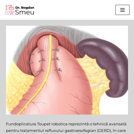
Sari
la
conținut
Fundoplicatura Toupet robotica reprezintă o tehnică avansată
Fundoplicatura Toupet
pentru tratamentul refluxului gastroesofagian (GERD), în care
Robotică