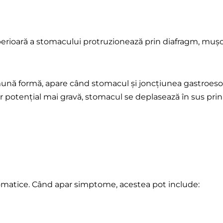
perioară a stomacului protruzionează prin diafragm, muș
ună formă, apare când stomacul și joncțiunea gastroesof
ar potențial mai gravă, stomacul se deplasează în sus prin 
omatice. Când apar simptome, acestea pot include: