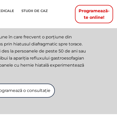
Programează-
EDICALE
STUDII DE CAZ
te online!
iune în care frecvent o porțiune din
 prin hiatusul diafragmatic spre torace.
 des la persoanele de peste 50 de ani sau
ibui la apariția refluxului gastroesofagian
soanele cu hernie hiatală experimentează
ogramează o consultație