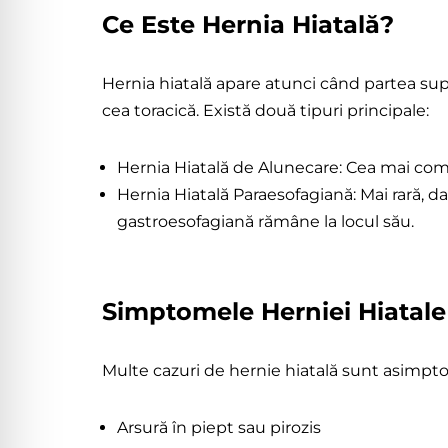
Ce Este Hernia Hiatală?
Hernia
Hiatală
Hernia hiatală apare atunci când partea su
cea toracică. Există două tipuri principale:
Hernia Hiatală de Alunecare: Cea mai com
Hernia Hiatală Paraesofagiană: Mai rară, d
gastroesofagiană rămâne la locul său.
Simptomele Herniei Hiatale
Multe cazuri de hernie hiatală sunt asimpt
Arsură în piept sau pirozis