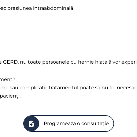
cresc presiunea intraabdominală
 de GERD, nu toate persoanele cu hernie hiatală vor exp
tament?
e sau complicații, tratamentul poate să nu fie necesar. 
pacienți.
Programează o consultație