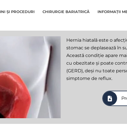
UNI ȘI PROCEDURI
CHIRURGIE BARIATRICĂ
INFORMAȚII M
Hernia hiatală este o afecț
stomac se deplasează în sus
Această condiție apare mai
cu obezitate și poate contr
(GERD), deși nu toate per
simptome de reflux.
Pr