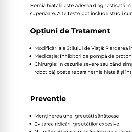
Hernia hiatală este adesea diagnosticată î
superioare. Alte teste pot include studii c
Opțiuni de Tratament
Modificări ale Stilului de Viață: Pierderea
Medicație: Inhibitori de pompă de protoni
Chirurgie: În cazurile severe sau când si
robotică) poate repara hernia hiatală și înt
Prevenție
Menținerea unei greutăți sănătoase
Evitarea ridicării greutăților excesive
Nu mâncați mese mari înainte de culcare