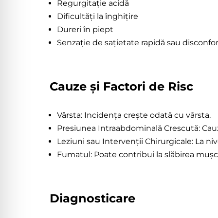
Regurgitație acidă
Dificultăți la înghițire
Dureri în piept
Senzație de sațietate rapidă sau disconfo
Cauze și Factori de Risc
Vârsta: Incidența crește odată cu vârsta.
Presiunea Intraabdominală Crescută: Cauza
Leziuni sau Intervenții Chirurgicale: La n
Fumatul: Poate contribui la slăbirea mușc
Diagnosticare