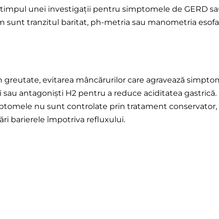
n timpul unei investigații pentru simptomele de GERD sa
um sunt tranzitul baritat, ph-metria sau manometria esofa
 în greutate, evitarea mâncărurilor care agravează simptom
 sau antagoniști H2 pentru a reduce aciditatea gastrică.
mptomele nu sunt controlate prin tratament conservator, 
ări barierele împotriva refluxului.