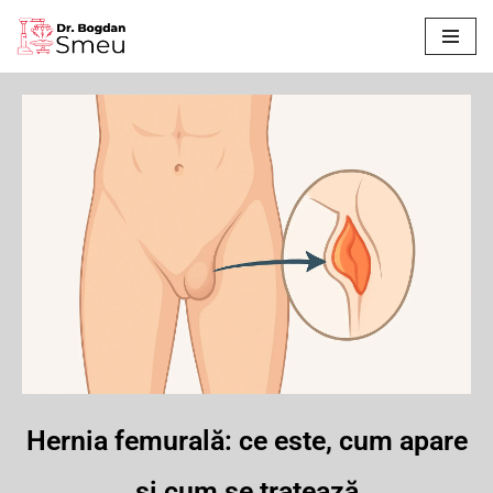
Sari
la
conținut
Hernia femurală: ce este, cum apare
și cum se tratează