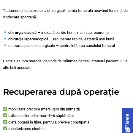
Tratamentul este exclusiv chirurgical, hernia femurală neavând tendință de
vindecare spontană.
chirurgia clasică
— indicată pentru hernii mari sau recurente
chirurgia laparoscopică
— recuperare rapidă, estetică mai bună
utilizarea plasei chirurgicale — pentru întărirea canalului femural
Decizia asupra metodei depinde de mărimea herniei, statusul pacientului și
alte boli asociate.
Recuperarea după operație
mobilizare precoce (mers ușor din prima zi)
evitarea eforturilor mari 4–6 săptămâni
Părere
dietă bogată în fibre, pentru a preveni constipația
monitorizarea cicatricii