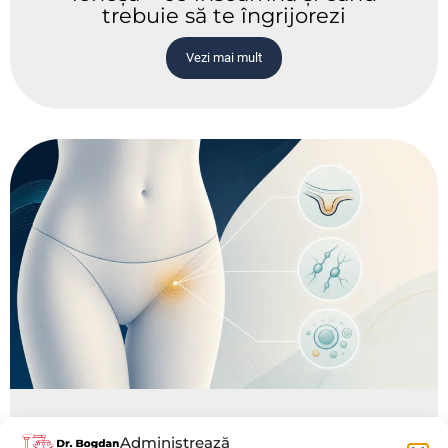
trebuie să te îngrijorezi
Vezi mai mult
Umflătură în zona inghinală la
Administrează