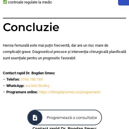
controale regulate la medic
Concluzie
Hernia femurală este mai puțin frecventă, dar are un risc mare de
complicații grave. Diagnosticul precoce și intervenția chirurgicală planificată
sunt esențiale pentru un prognostic favorabil.
Contact rapid Dr. Bogdan Smeu:
–
Telefon:
0745.180.184
–
WhatsApp:
wa.link/5icdnq
–
Programare online:
https://drbogdansmeu.ro/programare/
Programează o consultație
Contact rapid Dr. Bogdan Smeu: