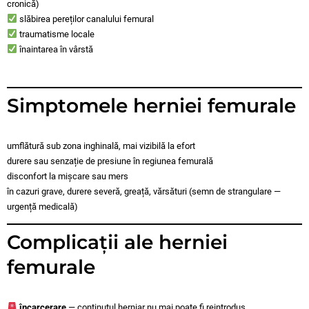
cronică)
slăbirea pereților canalului femural
traumatisme locale
înaintarea în vârstă
Simptomele herniei femurale
umflătură sub zona inghinală, mai vizibilă la efort
durere sau senzație de presiune în regiunea femurală
disconfort la mișcare sau mers
în cazuri grave, durere severă, greață, vărsături (semn de strangulare —
urgență medicală)
Complicații ale herniei
femurale
încarcerare
— conținutul herniar nu mai poate fi reintrodus