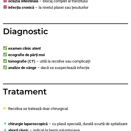
ocluzia intestinală
– blocaj complet al tranzitului
infecția cronică
– la nivelul plasei sau țesuturilor
Diagnostic
examen clinic atent
ecografie de părți moi
tomografie (CT)
– utilă la recidive sau complicații
analize de sânge
– dacă se suspectează infecție
Tratament
Recidiva se tratează doar chirurgical.
chirurgie laparoscopică
– cu plasă specială, durată scurtă de spitalizare
abord clasic
– indicat la hernii voluminoase