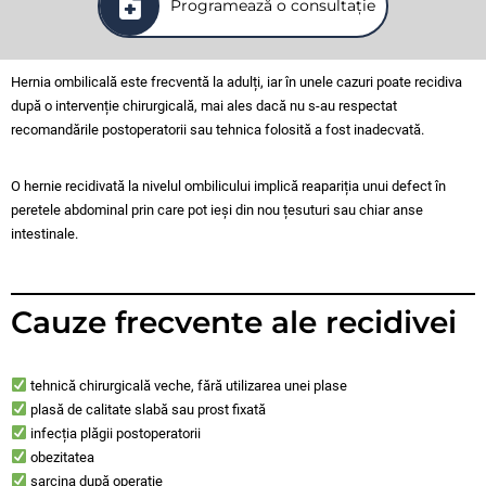
Programează o consultație
Hernia ombilicală este frecventă la adulți, iar în unele cazuri poate recidiva
după o intervenție chirurgicală, mai ales dacă nu s-au respectat
recomandările postoperatorii sau tehnica folosită a fost inadecvată.
O hernie recidivată la nivelul ombilicului implică reapariția unui defect în
peretele abdominal prin care pot ieși din nou țesuturi sau chiar anse
intestinale.
Cauze frecvente ale recidivei
tehnică chirurgicală veche, fără utilizarea unei plase
plasă de calitate slabă sau prost fixată
infecția plăgii postoperatorii
obezitatea
sarcina după operație