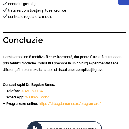
controlul greutății
tratarea constipației și tusei cronice
controale regulate la medic
Concluzie
Hernia ombilicală recidivată este frecventă, dar poate fi tratată cu succes
prin tehnici moderne. Consultul precoce la un chirurg experimentat face
diferența între un rezultat stabil și riscul unor complicații grave.
Contact rapid Dr. Bogdan Smeu:
–
Telefon:
0745.180.184
–
WhatsApp:
wa.link/5icdnq
–
Programare online:
https://drbogdansmeu.ro/programare/
Programează o consultație