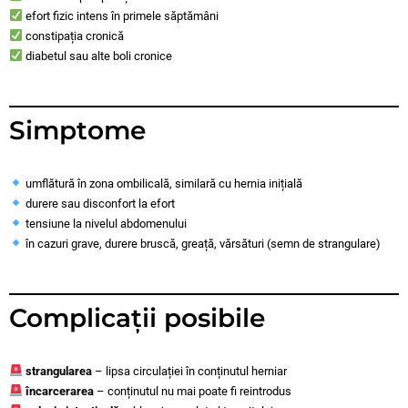
efort fizic intens în primele săptămâni
constipația cronică
diabetul sau alte boli cronice
Simptome
umflătură în zona ombilicală, similară cu hernia inițială
durere sau disconfort la efort
tensiune la nivelul abdomenului
în cazuri grave, durere bruscă, greață, vărsături (semn de strangulare)
Complicații posibile
strangularea
– lipsa circulației în conținutul herniar
încarcerarea
– conținutul nu mai poate fi reintrodus