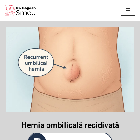
Sari
la
conținut
Hernia ombilicală recidivată