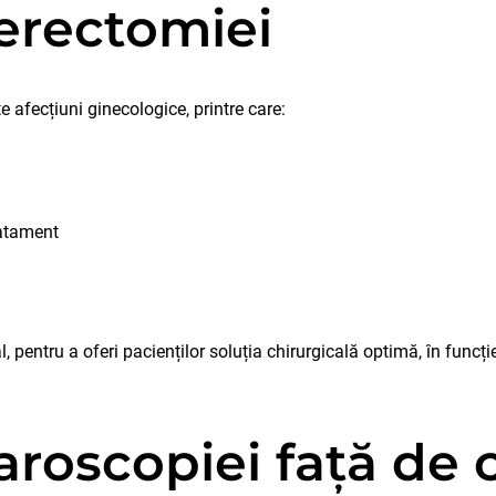
terectomiei
afecțiuni ginecologice, printre care:
ratament
entru a oferi pacienților soluția chirurgicală optimă, în funcție 
aroscopiei față de 