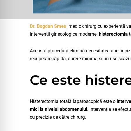
Dr. Bogdan Smeu
, medic chirurg cu experiență va
intervenții ginecologice moderne:
histerectomia t
Această procedură elimină necesitatea unei incizi
recuperare rapidă, durere minimă și un risc scăzu
Ce este hister
Histerectomia totală laparoscopică este o
interv
mici la nivelul abdomenului
. Intervenția se efec
cu precizie de către chirurg.