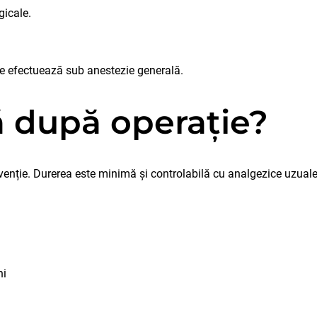
gicale.
se efectuează sub anestezie generală.
ă după operație?
venție. Durerea este minimă și controlabilă cu analgezice uzuale
ni