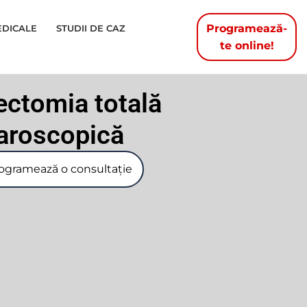
Programează-
EDICALE
STUDII DE CAZ
te online!
ectomia totală
aroscopică
ogramează o consultație