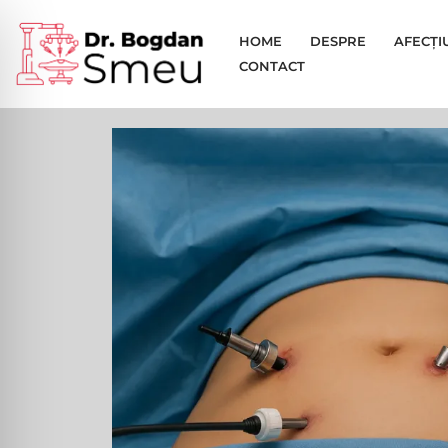
HOME
DESPRE
AFECȚI
Sari
CONTACT
la
conținut