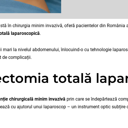
stă în chirurgia minim invazivă, oferă pacientelor din România ac
otală laparoscopică
.
i mari la nivelul abdomenului, înlocuind-o cu tehnologie laparos
t de complicații.
ectomia totală lap
enție chirurgicală minim invazivă
prin care se îndepărtează compl
tuează cu ajutorul unui laparoscop – un instrument optic subțire