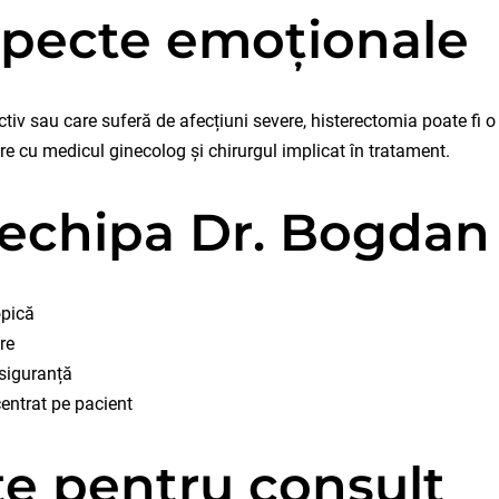
 aspecte emoționale
tiv sau care suferă de afecțiuni severe, histerectomia poate fi o 
ere cu medicul ginecolog și chirurgul implicat în tratament.
i echipa Dr. Bogda
opică
re
siguranță
entrat pe pacient
e pentru consult