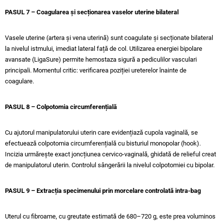
PASUL 7 – Coagularea și secționarea vaselor uterine bilateral
Vasele uterine (artera și vena uterină) sunt coagulate și secționate bilateral
la nivelul istmului, imediat lateral față de col. Utilizarea energiei bipolare
avansate (LigaSure) permite hemostaza sigură a pediculilor vasculari
principali. Momentul critic: verificarea poziției ureterelor înainte de
coagulare.
PASUL 8 – Colpotomia circumferențială
Cu ajutorul manipulatorului uterin care evidențiază cupola vaginală, se
efectuează colpotomia circumferențială cu bisturiul monopolar (hook).
Incizia urmărește exact joncțiunea cervico-vaginală, ghidată de relieful creat
de manipulatorul uterin. Controlul sângerării la nivelul colpotomiei cu bipolar.
PASUL 9 – Extracția specimenului prin morcelare controlată intra-bag
Uterul cu fibroame, cu greutate estimată de 680–720 g, este prea voluminos