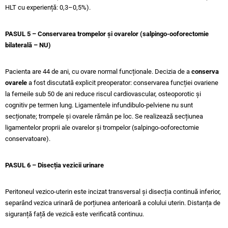
HLT cu experiență: 0,3–0,5%).
PASUL 5 – Conservarea trompelor și ovarelor (salpingo-ooforectomie
bilaterală – NU)
Pacienta are 44 de ani, cu ovare normal funcționale. Decizia de a
conserva
ovarele
a fost discutată explicit preoperator: conservarea funcției ovariene
la femeile sub 50 de ani reduce riscul cardiovascular, osteoporotic și
cognitiv pe termen lung. Ligamentele infundibulo-pelviene nu sunt
secționate; trompele și ovarele rămân pe loc. Se realizează secțiunea
ligamentelor proprii ale ovarelor și trompelor (salpingo-ooforectomie
conservatoare).
PASUL 6 – Disecția vezicii urinare
Peritoneul vezico-uterin este incizat transversal și disecția continuă inferior,
separând vezica urinară de porțiunea anterioară a colului uterin. Distanța de
siguranță față de vezică este verificată continuu.