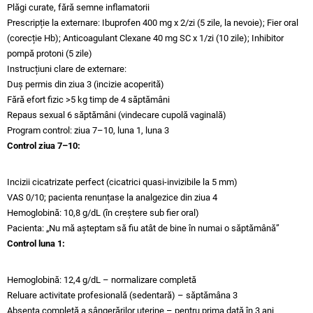
Plăgi curate, fără semne inflamatorii
Prescripție la externare: Ibuprofen 400 mg x 2/zi (5 zile, la nevoie); Fier oral
(corecție Hb); Anticoagulant Clexane 40 mg SC x 1/zi (10 zile); Inhibitor
pompă protoni (5 zile)
Instrucțiuni clare de externare:
Duș permis din ziua 3 (incizie acoperită)
Fără efort fizic >5 kg timp de 4 săptămâni
Repaus sexual 6 săptămâni (vindecare cupolă vaginală)
Program control: ziua 7–10, luna 1, luna 3
Control ziua 7–10:
Incizii cicatrizate perfect (cicatrici quasi-invizibile la 5 mm)
VAS 0/10; pacienta renunțase la analgezice din ziua 4
Hemoglobină: 10,8 g/dL (în creștere sub fier oral)
Pacienta: „Nu mă așteptam să fiu atât de bine în numai o săptămână”
Control luna 1:
Hemoglobină: 12,4 g/dL – normalizare completă
Reluare activitate profesională (sedentară) – săptămâna 3
Absența completă a sângerărilor uterine – pentru prima dată în 3 ani