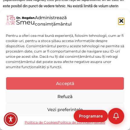
este posibil din punct de vedere tehnic. Nu există limită de volum uterin
absolută pentru laparoscopie, dacă chirurgul are experiența necesară.
Administrează
ERAS Society – Recomandări pentru chirurgie ginecologică (Muffly et al.,
consimțământul
AJOG 2023):
Protocol ERAS complet (analgezie multimodală, mobilizare
precoce, hidratare și alimentație precoce) reduce spitalizarea medie de la
Pentru a oferi cea mai bună experiență, folosim tehnologii, cum ar fi
2,4 la 1,2 zile pentru HLT.
cookie-uri, pentru a stoca și/sau accesa informațiile despre
8.2. Date Comparative Recente
dispozitive. Consimțământul pentru aceste tehnologii ne permite să
procesăm date, cum ar fi comportamentul de navigare sau ID-uri
unice pe acest site. Dacă nu îți dai consimțământul sau îți retragi
Chirurgie
consimțământul dat poate avea afecte negative asupra unor
Parametru
Laparoscopie
Date din Caz
anumite funcționalități și funcții.
Deschisă
Durată medie
90–120 min
100–140 min
110 min
Acceptă
operatorie
Selectați
Cum ți-ai evalua experiența pe acest website?
o
Pierdere
opțiune
Refuză
300–500 ml
80–150 ml
95 ml
sangvină medie
de
la
Deloc bună
Foarte bună
Vezi preferințele
Transfuzie
1
8–15%
1–3%
0%
necesară
Programare
la
Ocolire
Următoarea
Politica de Cookies
Politica de confidențialitate
5
Spitalizare medie
4–5 zile
1–2 zile
2 zile
,