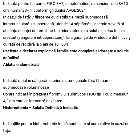
Indicată pentru fibroame FIGO 3–7, simptomatice, dimensiuni sub 8–10
cm, număr ≤3–4, conform ghidurilor AAGL 2024
În cazul de față: 7 fibroame cu distribuție mixtă submucoasă +
intramusculară + subseroasă, uter de 14 săptămâni, anemie severă și
absența dorinței de fertilitate fac miomectomia o soluție cu risc tehnic
crescut (sângerare intraoperatorie), fără garanție de vindecare definitivă și
cu rată de recidivă la 5 ani de 10–30%
Pacienta a declarat explicit că familia este completă și dorește o soluție
definitivă
Ablația endometrială:
Indicată strict în sângerări uterine disfuncționale fără fibroame
submucoase voluminoase
Contraindicată în prezența fibromului submucos FIGO tip 1 cu dimensiuni
4,2 cm care deformează cavitatea
Histerectomia – Soluția Definitivă Indicată:
Indicațiile pentru histerectomie totală sunt clare și cumulative în cazul de
față: