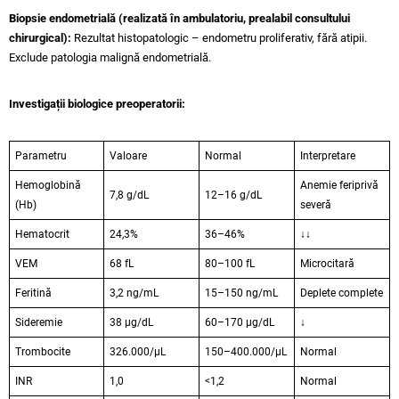
Biopsie endometrială (realizată în ambulatoriu, prealabil consultului
chirurgical):
Rezultat histopatologic – endometru proliferativ, fără atipii.
Exclude patologia malignă endometrială.
Investigații biologice preoperatorii:
Parametru
Valoare
Normal
Interpretare
Hemoglobină
Anemie feriprivă
7,8 g/dL
12–16 g/dL
(Hb)
severă
Hematocrit
24,3%
36–46%
↓↓
VEM
68 fL
80–100 fL
Microcitară
Feritină
3,2 ng/mL
15–150 ng/mL
Deplete complete
Sideremie
38 μg/dL
60–170 μg/dL
↓
Trombocite
326.000/μL
150–400.000/μL
Normal
INR
1,0
<1,2
Normal