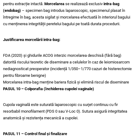
pentru extracție intactă.
Morcelarea
se realizează exclusiv
intra-bag
(endobag)
– specimen bag introdus laparoscopic, specimenul plasat în
întregime în bag, acesta sigilat și morcelarea efectuată în interiorul bagului
cu menținerea integrității peretelui bagului pe toată durata procedurii.
Justificarea morcelării intra-bag:
FDA (2020) și ghidurile ACOG interzic morcelarea deschisă (fără bag)
datorită riscului teoretic de diseminare a celulelor în caz de leiomiosarcom
nediagnosticat preoperator (incidență 1/350–1/770 cazuri de histerectomie
pentru fibroame benigne)
Morcelarea intra-bag menține bariera fizică și elimină riscul de diseminare
PASUL 10 – Colporafia (închiderea cupolei vaginale)
Cupola vaginală este suturată laparoscopic cu surjet continuu cu fir
resorbabil monofilament (PDS 0 sau V-Loc 0). Sutura asigură integritatea
anatomică și rezistența mecanică a cupolei.
PASUL 11 – Control final și finalizare