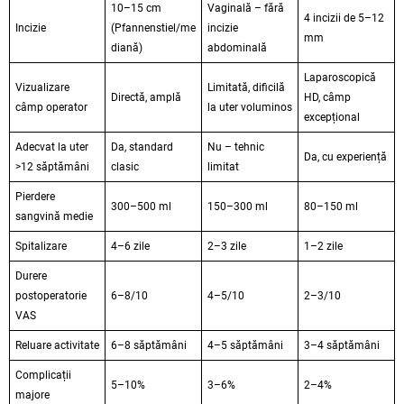
10–15 cm
Vaginală – fără
4 incizii de 5–12
Incizie
(Pfannenstiel/me
incizie
mm
diană)
abdominală
Laparoscopică
Vizualizare
Limitată, dificilă
Directă, amplă
HD, câmp
câmp operator
la uter voluminos
excepțional
Adecvat la uter
Da, standard
Nu – tehnic
Da, cu experiență
>12 săptămâni
clasic
limitat
Pierdere
300–500 ml
150–300 ml
80–150 ml
sangvină medie
Spitalizare
4–6 zile
2–3 zile
1–2 zile
Durere
postoperatorie
6–8/10
4–5/10
2–3/10
VAS
Reluare activitate
6–8 săptămâni
4–5 săptămâni
3–4 săptămâni
Complicații
5–10%
3–6%
2–4%
majore