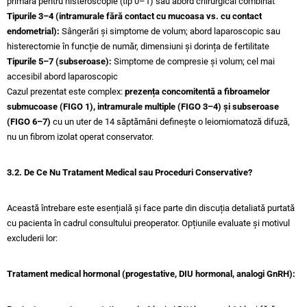
primară pentru histeroscopie (tip 0–1) sau abord chirurgical combinat
Tipurile 3–4 (intramurale fără contact cu mucoasa vs. cu contact
endometrial):
Sângerări și simptome de volum; abord laparoscopic sau
histerectomie în funcție de număr, dimensiuni și dorința de fertilitate
Tipurile 5–7 (subseroase):
Simptome de compresie și volum; cel mai
accesibil abord laparoscopic
Cazul prezentat este complex:
prezența concomitentă a fibroamelor
submucoase (FIGO 1), intramurale multiple (FIGO 3–4) și subseroase
(FIGO 6–7)
cu un uter de 14 săptămâni definește o leiomiomatoză difuză,
nu un fibrom izolat operat conservator.
3.2. De Ce Nu Tratament Medical sau Proceduri Conservative?
Această întrebare este esențială și face parte din discuția detaliată purtată
cu pacienta în cadrul consultului preoperator. Opțiunile evaluate și motivul
excluderii lor:
Tratament medical hormonal (progestative, DIU hormonal, analogi GnRH):