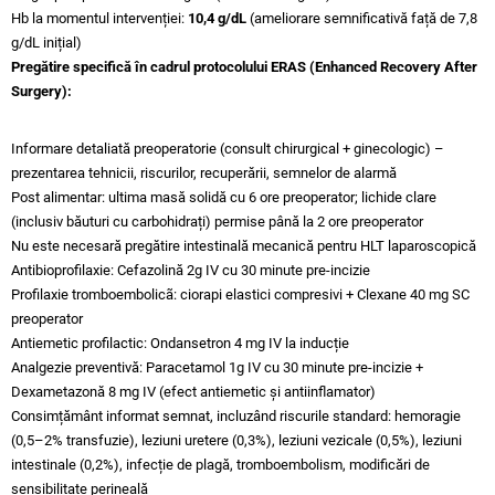
Hb la momentul intervenției:
10,4 g/dL
(ameliorare semnificativă față de 7,8
g/dL inițial)
Pregătire specifică în cadrul protocolului ERAS (Enhanced Recovery After
Surgery):
Informare detaliată preoperatorie (consult chirurgical + ginecologic) –
prezentarea tehnicii, riscurilor, recuperării, semnelor de alarmă
Post alimentar: ultima masă solidă cu 6 ore preoperator; lichide clare
(inclusiv băuturi cu carbohidrați) permise până la 2 ore preoperator
Nu este necesară pregătire intestinală mecanică pentru HLT laparoscopică
Antibioprofilaxie: Cefazolină 2g IV cu 30 minute pre-incizie
Profilaxie tromboembolicã: ciorapi elastici compresivi + Clexane 40 mg SC
preoperator
Antiemetic profilactic: Ondansetron 4 mg IV la inducție
Analgezie preventivă: Paracetamol 1g IV cu 30 minute pre-incizie +
Dexametazonă 8 mg IV (efect antiemetic și antiinflamator)
Consimțământ informat semnat, incluzând riscurile standard: hemoragie
(0,5–2% transfuzie), leziuni uretere (0,3%), leziuni vezicale (0,5%), leziuni
intestinale (0,2%), infecție de plagă, tromboembolism, modificări de
sensibilitate perineală