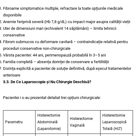
Fibroame simptomatice multiple, refractare la toate opțiunile medicale
disponibile
Anemie feriprivă severă (Hb 7,8 g/dL) cu impact major asupra calității vieții
Uter de dimensiuni mari (echivalent 14 săptămâni) – limita tehnicii
conservative
Fibrom submucos cu deformare cavitară – contraindicație relativă pentru
proceduri conservative non-chirurgicale
Vârsta pacientei: 44 ani, perimenopauză probabilă în 3–5 ani
Familia completă – absența dorinței de conservare a fertilității
Dorința explicită a pacientei de soluție definitivă, după eșecul tratamentelor
anterioare
3.3. De Ce Laparoscopie și Nu Chirurgie Deschisă?
Pacientei i s-au prezentat detaliat trei opțiuni chirurgicale:
Histerectomie
Histerectomie
Histerectomie
Parametru
Abdominală
Laparoscopică
Vaginală
(Laparotomie)
Totală (HLT)