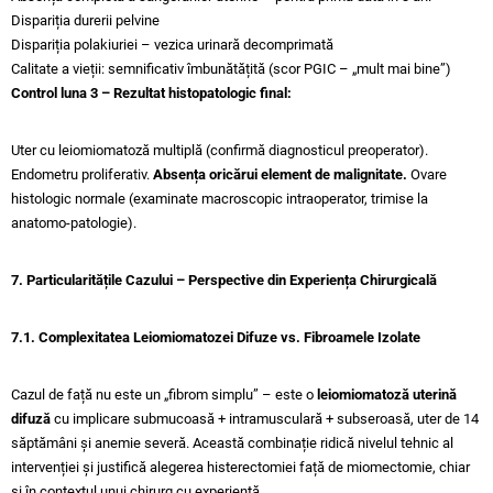
Dispariția durerii pelvine
Dispariția polakiuriei – vezica urinară decomprimată
Calitate a vieții: semnificativ îmbunătățită (scor PGIC – „mult mai bine”)
Control luna 3 – Rezultat histopatologic final:
Uter cu leiomiomatoză multiplă (confirmă diagnosticul preoperator).
Endometru proliferativ.
Absența oricărui element de malignitate.
Ovare
histologic normale (examinate macroscopic intraoperator, trimise la
anatomo-patologie).
7. Particularitățile Cazului – Perspective din Experiența Chirurgicală
7.1. Complexitatea Leiomiomatozei Difuze vs. Fibroamele Izolate
Cazul de față nu este un „fibrom simplu” – este o
leiomiomatoză uterină
difuză
cu implicare submucoasă + intramusculară + subseroasă, uter de 14
săptămâni și anemie severă. Această combinație ridică nivelul tehnic al
intervenției și justifică alegerea histerectomiei față de miomectomie, chiar
și în contextul unui chirurg cu experiență.