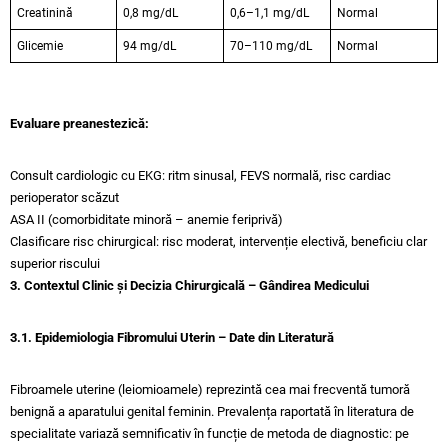
Creatinină
0,8 mg/dL
0,6–1,1 mg/dL
Normal
Glicemie
94 mg/dL
70–110 mg/dL
Normal
Evaluare preanestezică:
Consult cardiologic cu EKG: ritm sinusal, FEVS normală, risc cardiac
perioperator scăzut
ASA II (comorbiditate minoră – anemie feriprivă)
Clasificare risc chirurgical: risc moderat, intervenție electivă, beneficiu clar
superior riscului
3. Contextul Clinic și Decizia Chirurgicală – Gândirea Medicului
3.1. Epidemiologia Fibromului Uterin – Date din Literatură
Fibroamele uterine (leiomioamele) reprezintă cea mai frecventă tumoră
benignă a aparatului genital feminin. Prevalența raportată în literatura de
specialitate variază semnificativ în funcție de metoda de diagnostic: pe