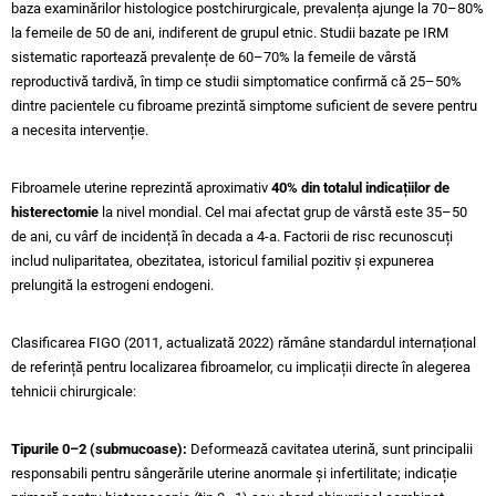
baza examinărilor histologice postchirurgicale, prevalența ajunge la 70–80%
la femeile de 50 de ani, indiferent de grupul etnic. Studii bazate pe IRM
sistematic raportează prevalențe de 60–70% la femeile de vârstă
reproductivă tardivă, în timp ce studii simptomatice confirmă că 25–50%
dintre pacientele cu fibroame prezintă simptome suficient de severe pentru
a necesita intervenție.
Fibroamele uterine reprezintă aproximativ
40% din totalul indicațiilor de
histerectomie
la nivel mondial. Cel mai afectat grup de vârstă este 35–50
de ani, cu vârf de incidență în decada a 4-a. Factorii de risc recunoscuți
includ nuliparitatea, obezitatea, istoricul familial pozitiv și expunerea
prelungită la estrogeni endogeni.
Clasificarea FIGO (2011, actualizată 2022) rămâne standardul internațional
de referință pentru localizarea fibroamelor, cu implicații directe în alegerea
tehnicii chirurgicale:
Tipurile 0–2 (submucoase):
Deformează cavitatea uterină, sunt principalii
responsabili pentru sângerările uterine anormale și infertilitate; indicație