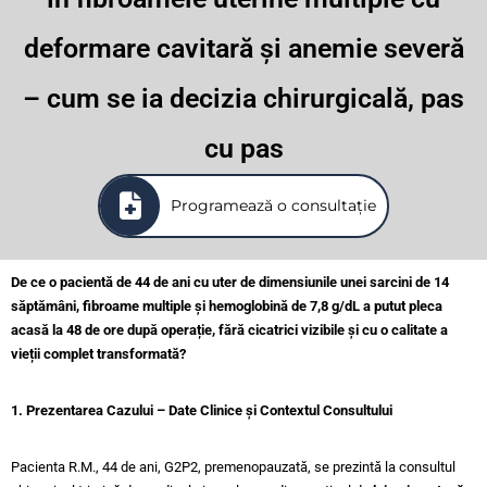
deformare cavitară și anemie severă
– cum se ia decizia chirurgicală, pas
cu pas
Programează o consultație
De ce o pacientă de 44 de ani cu uter de dimensiunile unei sarcini de 14
săptămâni, fibroame multiple și hemoglobină de 7,8 g/dL a putut pleca
acasă la 48 de ore după operație, fără cicatrici vizibile și cu o calitate a
vieții complet transformată?
1. Prezentarea Cazului – Date Clinice și Contextul Consultului
Pacienta R.M., 44 de ani, G2P2, premenopauzată, se prezintă la consultul