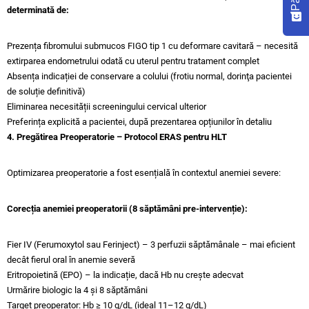
determinată de:
Prezența fibromului submucos FIGO tip 1 cu deformare cavitară – necesită
extirparea endometrului odată cu uterul pentru tratament complet
Absența indicației de conservare a colului (frotiu normal, dorinţa pacientei
de soluție definitivă)
Eliminarea necesității screeningului cervical ulterior
Preferința explicită a pacientei, după prezentarea opțiunilor în detaliu
4. Pregătirea Preoperatorie – Protocol ERAS pentru HLT
Optimizarea preoperatorie a fost esențială în contextul anemiei severe:
Corecția anemiei preoperatorii (8 săptămâni pre-intervenție):
Fier IV (Ferumoxytol sau Ferinject) – 3 perfuzii săptămânale – mai eficient
decât fierul oral în anemie severă
Eritropoietină (EPO) – la indicație, dacă Hb nu crește adecvat
Urmărire biologic la 4 și 8 săptămâni
Target preoperator: Hb ≥ 10 g/dL (ideal 11–12 g/dL)