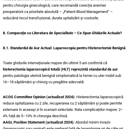
pentru chirurgia ginecologică, care recomandă corecția anemiei
preoperatorii ca prioritate absolută – „Patient Blood Management” –
reducând riscul transfuzional, durata spitalizării și costurile.
8. Comparație cu Literatura de Specialitate – Ce Spun Ghidurile Actuale?
8.1. Standardul de Aur Actual: Laparoscopia pentru Histerectomie Benignă
Toate ghidurile internaționale majore din ultimii 5 ani confirmă că
histerectomia laparoscopică totală (HLT) reprezintă standardul de aur
pentru patologia uterină benignă simptomatică la femei cu uter mobil sub
16–18 săptămâni și chirurg cu pregătire adecvată:
ACOG Committee Opinion (actualizat 2024):
Histerectomia laparoscopică
reduce spitalizarea cu 2 zile, recuperarea cu 2 săptămâni și poate permite
externare în aceeași zi în scenarii selectate. Rata complicațiilor majore: 2–
4% față de 5–10% în chirurgia deschisă.
AAGL Position Statement (actualizat 2024):
Abordul minim invaziv
(laparoscopic sau vaginal) este preferat față de laparotomie ori de câte ori