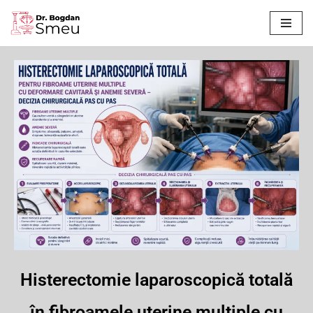
Sari
la
conținut
Histerectomie laparoscopică totală
în fibroamele uterine multiple cu