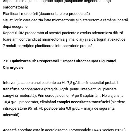
Aspectului imagistic ecografic atipic (suspiciune degenerescență
sarcomatoasă)
Planificarii morcerării (documentare pre-procedurală)
Situațiilor în care decizia între miomectomie și histerectomie rămâne incertă
după ecografie
Raportul IRM preoperator al acestei paciente a exclus adenomioza difuză
(care ar fi contraindicat miomectomia și mai clar) și a cartografiat exact cei
7 noduli, permițând planificarea intraoperatorie precisă.
7.5. Optimizarea Hb Preoperatorii – Impact Direct asupra Siguranței
Chirurgicale
Intervenția asupra unei paciente cu Hb 7,8 g/dL ar fi necesitat probabil
transfuzie perioperatorie (prag de 8 g/dL pentru intervenții cu pierdere
sangvină moderată). Prin corecția cu fier IV pe 8 săptămâni, Hb a ajuns la
10,4 g/dL preoperator,
eliminând complet necesitatea transfuziei
(pierdere
intraoperatorie 95 ml, Hb postoperator 9,8 g/dL – marjă de siguranță
adecvată).
Această abordare este în acord direct cu protocoalele ERAS Society (2023)