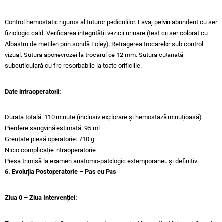
Control hemostatic riguros al tuturor pediculilor. Lavaj pelvin abundent cu ser
fiziologic cald. Verificarea integrității vezicii urinare (test cu ser colorat cu
Albastru de metilen prin sondă Foley). Retragerea trocarelor sub control
vizual. Sutura aponevrozei la trocarul de 12 mm. Sutura cutanată
subcuticulară cu fire resorbabile la toate orificiile.
Date intraoperatorii:
Durata totală: 110 minute (inclusiv explorare și hemostază minuțioasă)
Pierdere sangvină estimată: 95 ml
Greutate piesă operatorie: 710 g
Nicio complicație intraoperatorie
Piesa trimisă la examen anatomo-patologic extemporaneu și definitiv
6. Evoluția Postoperatorie – Pas cu Pas
Ziua 0 – Ziua Intervenției: