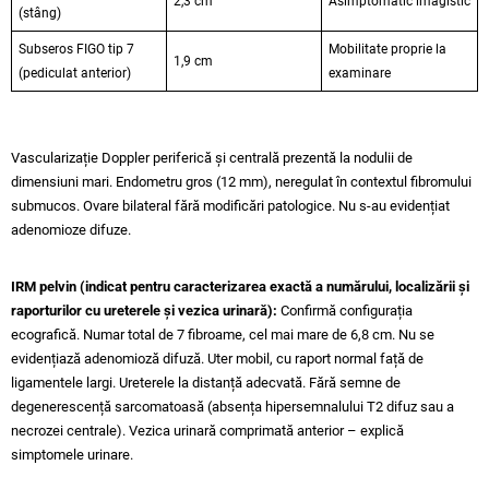
2,3 cm
Asimptomatic imagistic
(stâng)
Subseros FIGO tip 7
Mobilitate proprie la
1,9 cm
(pediculat anterior)
examinare
Vascularizație Doppler periferică și centrală prezentă la nodulii de
dimensiuni mari. Endometru gros (12 mm), neregulat în contextul fibromului
submucos. Ovare bilateral fără modificări patologice. Nu s-au evidențiat
adenomioze difuze.
IRM pelvin (indicat pentru caracterizarea exactă a numărului, localizării și
raporturilor cu ureterele și vezica urinară):
Confirmă configurația
ecografică. Numar total de 7 fibroame, cel mai mare de 6,8 cm. Nu se
evidențiază adenomioză difuză. Uter mobil, cu raport normal față de
ligamentele largi. Ureterele la distanță adecvată. Fără semne de
degenerescență sarcomatoasă (absența hipersemnalului T2 difuz sau a
necrozei centrale). Vezica urinară comprimată anterior – explică
simptomele urinare.