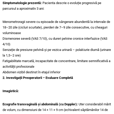
Simptomatologie prezentă:
Pacienta descrie o evoluție progresivă pe
parcursul a aproximativ 3 ani:
Menometroragii severe cu episoade de sângerare abundentă la intervale de
18–20 zile (cicluri scurtate), pierderi de 7–9 zile consecutive, cu cheaguri
voluminoase
Dismenoree severă (VAS 7/10), cu dureri pelvine cronice interfazice (VAS
4/10)
Senzație de presiune pelvină și pe vezica urinară – polakiurie diurnă (urinare
la 1,5–2 ore)
Fatigabilitate marcată, incapacitate de concentrare, limitare semnificativă a
activității profesionale
Abdomen vizibil destinst în etajul inferior
2. Investigații Preoperatorii – Evaluare Completă
Imagistică:
Ecografie transvaginală și abdominală (cu Doppler):
Uter considerabil mărit
de volum, cu dimensiuni de 14 × 11 × 9 cm (echivalent săptămânilor 14 de