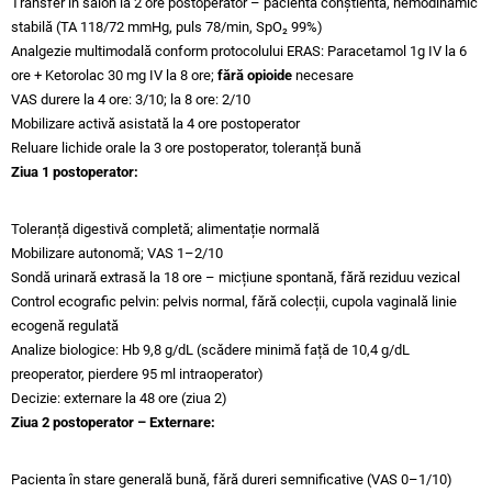
Transfer în salon la 2 ore postoperator – pacientă conștientă, hemodinamic
stabilă (TA 118/72 mmHg, puls 78/min, SpO₂ 99%)
Analgezie multimodală conform protocolului ERAS: Paracetamol 1g IV la 6
ore + Ketorolac 30 mg IV la 8 ore;
fără opioide
necesare
VAS durere la 4 ore: 3/10; la 8 ore: 2/10
Mobilizare activă asistată la 4 ore postoperator
Reluare lichide orale la 3 ore postoperator, toleranță bună
Ziua 1 postoperator:
Toleranță digestivă completă; alimentație normală
Mobilizare autonomă; VAS 1–2/10
Sondă urinară extrasă la 18 ore – micțiune spontană, fără reziduu vezical
Control ecografic pelvin: pelvis normal, fără colecții, cupola vaginală linie
ecogenă regulată
Analize biologice: Hb 9,8 g/dL (scădere minimă față de 10,4 g/dL
preoperator, pierdere 95 ml intraoperator)
Decizie: externare la 48 ore (ziua 2)
Ziua 2 postoperator – Externare:
Pacienta în stare generală bună, fără dureri semnificative (VAS 0–1/10)