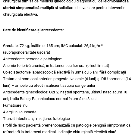
chirurgical trimisă de medicul ginecolog cu diagnosticul de
leiomiomatoză
uterină simptomatică multiplă
și solicitare de evaluare pentru intervenție
chirurgicală electivă.
Date de identificare și antecedente:
Greutate: 72 kg; Înălțime: 165 cm; IMC calculat: 26,4 kg/m²
(supraponderalitate ușoară)
Antecedente personale patologice:
Anemie feriprivă cronică, în tratament cu fier oral (efect limitat)
Colecistectomie laparoscopică electivă în urmă cu 6 ani, fără complicații
Tratament hormonal anterior: progestative orale (6 luni) și DIU hormonal (14
luni) – ambele cu efect insuficient asupra sângerărilor
Antecedente ginecologice: G2P2, nașteri spontane, ultimul nasc acum 10
ani; frotiu Babeș-Papanicolaou normal în urmă cu 8 luni
Fumătoare: nu
Alergii: nu cunoaște
Tranzit intestinal și micțiune: fiziologice
Profil de risc: pacientă premenopauzală cu patologie benignă simptomatică
refractară la tratament medical, indicație chirurgicală electivă clară