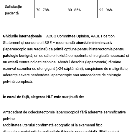
Satisfacție
70–78%
80–85%
92–96%
pacientă
Ghidurile internaționale
– ACOG Committee Opinion, AAGL Position
Statement și consensul ISGE – recomandă
abordul minim invaziv
(laparoscopic sau vaginal) ca primă opțiune pentru histerectomia pentru
patologie benignă
, ori de câte ori există competența chirurgicală necesară și
nu există contraindicații tehnice. Abordul deschis (laparotomia) rămâne
rezervat cazurilor cu uter gigant (>24 săptămâni), suspiciune de malignitate,
aderențe severe neabordate laparoscopic sau antecedente de chirurgie
pelvină complexă.
În cazul de față, alegerea HLT este susținută de:
Antecedent de colecistectomie laparoscopică fără aderențe semnificative
pelvine
Mobilitatea uterului confirmată ecografic și la examenul fizic
Absența suspiciunii de malignitate (biopsie endometrială, IRM benign)