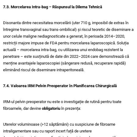
7.3. Morcelarea Intra-bag – Răspunsul la Dilema Tehnică
Disonanta dintre necesitatea morcelării (uter 710 g, imposibil de extras în
întregime transvaginal sau trans-ombilical) și riscul teoretic de diseminare a
unor celule maligne nediagnosticate a generat, în perioada 2014–2020,
restricții majore impuse de FDA pentru morcelarea laparoscopică. Soluția
actuală – morcelarea intra-bag, cu utilizarea unui endobag rezistent la
penetrare – este susținută de date din 2022–2024 care demonstrează că
menține avantajele laparoscopiei (sângerare redusă, recuperare rapidă)
eliminând riscul de diseminare intraperitoneală.
7.4. Valoarea IRM Pelvin Preoperator în Planificarea Chirurgicală
IRM-ul pelvin preoperator nu este o investigație de rutină pentru toate
fibroamele, dar devine
obligatoriu
în prezența:
Uterelor voluminoase (>12 săptămâni) cu suspiciune de fibroame
intraligamentare sau cu raport incert față de uretere