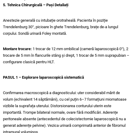
5. Tehnica Chirurgicală – Pași Detaliați
Anestezie generală cu intubație orotraheală. Pacienta în poziție
Trendelenburg 30°, picioare în ghete Trendelenburg, brațe de-a lungul
corpului. Sondă urinară Foley montată.
Montare trocare:
1 trocar de 12 mm ombilical (cameră laparoscopică 0°), 2
trocare de 5 mm în flancurile stâng și drept, 1 trocar de 5 mm suprapubian –
configurare clasică pentru HLT.
PASUL 1 – Explorare laparoscopică sistematică
Confirmarea macroscopică a diagnosticului: uter considerabil mărit de
volum (echivalent 14 săptămâni), cu cel puțin 6–7 formațiuni miomatoase
vizibile la suprafața uterului. Distorsionarea conturului uterin este
importantă. Trompe bilateral normale, ovare fără modificări. Aderențe
peritoneale absente (antecedentul de colecistectomie laparoscopică nu a
generat aderențe pelvine). Vezica urinară comprimată anterior de fibromul
intramural voluminos.