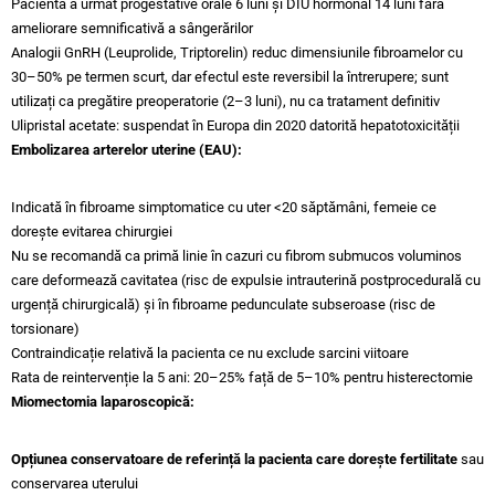
Pacienta a urmat progestative orale 6 luni și DIU hormonal 14 luni fără
ameliorare semnificativă a sângerărilor
Analogii GnRH (Leuprolide, Triptorelin) reduc dimensiunile fibroamelor cu
30–50% pe termen scurt, dar efectul este reversibil la întrerupere; sunt
utilizați ca pregătire preoperatorie (2–3 luni), nu ca tratament definitiv
Ulipristal acetate: suspendat în Europa din 2020 datorită hepatotoxicității
Embolizarea arterelor uterine (EAU):
Indicată în fibroame simptomatice cu uter <20 săptămâni, femeie ce
dorește evitarea chirurgiei
Nu se recomandă ca primă linie în cazuri cu fibrom submucos voluminos
care deformează cavitatea (risc de expulsie intrauterină postprocedurală cu
urgență chirurgicală) și în fibroame pedunculate subseroase (risc de
torsionare)
Contraindicație relativă la pacienta ce nu exclude sarcini viitoare
Rata de reintervenție la 5 ani: 20–25% față de 5–10% pentru histerectomie
Miomectomia laparoscopică:
Opțiunea conservatoare de referință la pacienta care dorește fertilitate
sau
conservarea uterului