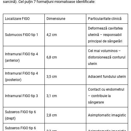
sarcină). Cel puțin 7 formațiuni miomatoase identificate:
Localizare FIGO
Dimensiune
Particularitate clinică
Deformează cavitatea
Submucos FIGO tip 1
4,2 cm
uterină – responsabil
principal de sângerări
Cel mai voluminos –
Intramural FIGO tip 4
6,8 cm
distorsionează conturul
(anterior)
uterin
Intramural FIGO tip 4
3,5 cm
Adiacent fundului uterin
(posterior)
Contact cu endometrul
Intramural FIGO tip 3
3,1 cm
– contribuie la
sângerare
Subseros FIGO tip 6
2,8 cm
Asimptomatic imagistic
(drept)
Subseros FIGO tip 6