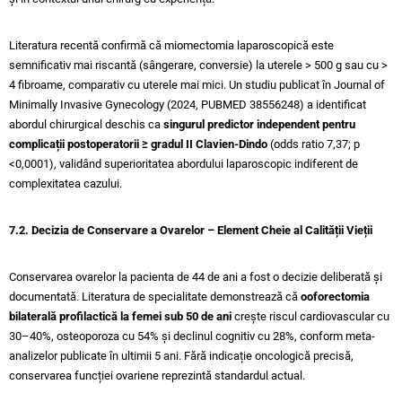
Literatura recentă confirmă că miomectomia laparoscopică este
semnificativ mai riscantă (sângerare, conversie) la uterele > 500 g sau cu >
4 fibroame, comparativ cu uterele mai mici. Un studiu publicat în Journal of
Minimally Invasive Gynecology (2024, PUBMED 38556248) a identificat
abordul chirurgical deschis ca
singurul predictor independent pentru
complicații postoperatorii ≥ gradul II Clavien-Dindo
(odds ratio 7,37; p
<0,0001), validând superioritatea abordului laparoscopic indiferent de
complexitatea cazului.
7.2. Decizia de Conservare a Ovarelor – Element Cheie al Calității Vieții
Conservarea ovarelor la pacienta de 44 de ani a fost o decizie deliberată și
documentată. Literatura de specialitate demonstrează că
ooforectomia
bilaterală profilactică la femei sub 50 de ani
crește riscul cardiovascular cu
30–40%, osteoporoza cu 54% și declinul cognitiv cu 28%, conform meta-
analizelor publicate în ultimii 5 ani. Fără indicație oncologică precisă,
conservarea funcției ovariene reprezintă standardul actual.