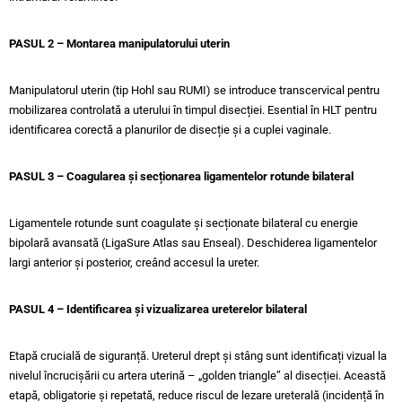
PASUL 2 – Montarea manipulatorului uterin
Manipulatorul uterin (tip Hohl sau RUMI) se introduce transcervical pentru
mobilizarea controlată a uterului în timpul disecției. Esential în HLT pentru
identificarea corectă a planurilor de disecție și a cuplei vaginale.
PASUL 3 – Coagularea și secționarea ligamentelor rotunde bilateral
Ligamentele rotunde sunt coagulate și secționate bilateral cu energie
bipolară avansată (LigaSure Atlas sau Enseal). Deschiderea ligamentelor
largi anterior și posterior, creând accesul la ureter.
PASUL 4 – Identificarea și vizualizarea ureterelor bilateral
Etapă crucială de siguranță. Ureterul drept și stâng sunt identificați vizual la
nivelul încrucișării cu artera uterină – „golden triangle” al disecției. Această
etapă, obligatorie și repetată, reduce riscul de lezare ureterală (incidență în