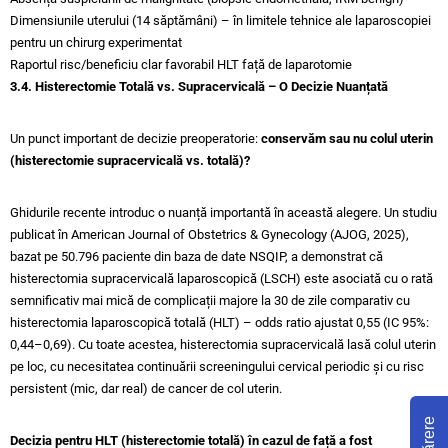
Dimensiunile uterului (14 săptămâni) – în limitele tehnice ale laparoscopiei
pentru un chirurg experimentat
Raportul risc/beneficiu clar favorabil HLT față de laparotomie
3.4. Histerectomie Totală vs. Supracervicală – O Decizie Nuanțată
Un punct important de decizie preoperatorie:
conservăm sau nu colul uterin
(histerectomie supracervicală vs. totală)?
Ghidurile recente introduc o nuanță importantă în această alegere. Un studiu
publicat în American Journal of Obstetrics & Gynecology (AJOG, 2025),
bazat pe 50.796 paciente din baza de date NSQIP, a demonstrat că
histerectomia supracervicală laparoscopică (LSCH) este asociată cu o rată
semnificativ mai mică de complicații majore la 30 de zile comparativ cu
histerectomia laparoscopică totală (HLT) – odds ratio ajustat 0,55 (IC 95%:
0,44–0,69). Cu toate acestea, histerectomia supracervicală lasă colul uterin
pe loc, cu necesitatea continuării screeningului cervical periodic și cu risc
persistent (mic, dar real) de cancer de col uterin.
Părere
Decizia pentru HLT (histerectomie totală) în cazul de față a fost