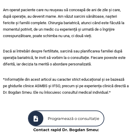
Am operat paciente care nu reușeau să conceapă de ani de zile și care,
după operație, au devenit mame. Am văzut sarcini sănătoase, nașteri
fericite și familii complete. Chirurgia bariatrică, atunci când este făcută la
momentul potrivit, de un medic cu experiență și urmată de o îngrijire
corespunzătoare, poate schimba nu una, ci două vieți.
Dacă ai întrebări despre fertilitate, sarcină sau planificarea familiei după
operația bariatrică, te invit să vorbim la o consultație. Fiecare poveste este
diferită, iar decizia ta merită o abordare personalizată.
*Informațiile din acest articol au caracter strict educațional și se bazează
pe ghidurile clinice ASMBS și IFSO, precum și pe experiența clinică directă a
Dr. Bogdan Smeu. Ele nu înlocuiesc consultul medical individual.*
Programează o consultație
Contact rapid Dr. Bogdan Smeu: