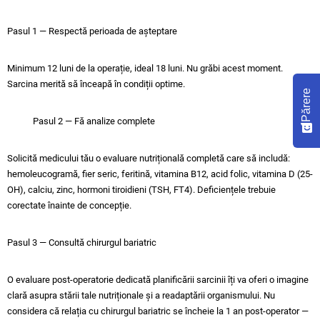
Pasul 1 — Respectă perioada de așteptare
Minimum 12 luni de la operație, ideal 18 luni. Nu grăbi acest moment.
Sarcina merită să înceapă în condiții optime.
Părere
Pasul 2 — Fă analize complete
Solicită medicului tău o evaluare nutrițională completă care să includă:
hemoleucogramă, fier seric, feritină, vitamina B12, acid folic, vitamina D (25-
OH), calciu, zinc, hormoni tiroidieni (TSH, FT4). Deficiențele trebuie
corectate înainte de concepție.
Pasul 3 — Consultă chirurgul bariatric
O evaluare post-operatorie dedicată planificării sarcinii îți va oferi o imagine
clară asupra stării tale nutriționale și a readaptării organismului. Nu
considera că relația cu chirurgul bariatric se încheie la 1 an post-operator —