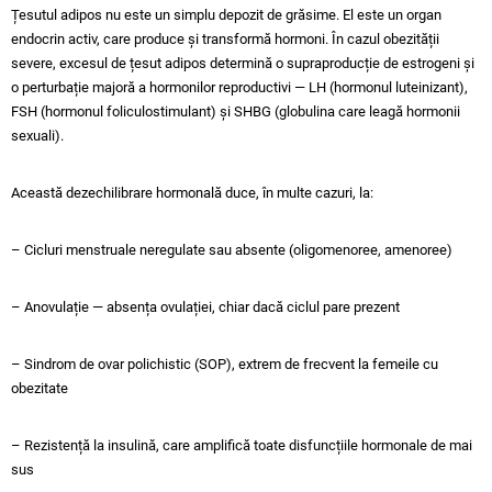
Țesutul adipos nu este un simplu depozit de grăsime. El este un organ
endocrin activ, care produce și transformă hormoni. În cazul obezității
severe, excesul de țesut adipos determină o supraproducție de estrogeni și
o perturbație majoră a hormonilor reproductivi — LH (hormonul luteinizant),
FSH (hormonul foliculostimulant) și SHBG (globulina care leagă hormonii
sexuali).
Această dezechilibrare hormonală duce, în multe cazuri, la:
– Cicluri menstruale neregulate sau absente (oligomenoree, amenoree)
– Anovulație — absența ovulației, chiar dacă ciclul pare prezent
– Sindrom de ovar polichistic (SOP), extrem de frecvent la femeile cu
obezitate
– Rezistență la insulină, care amplifică toate disfuncțiile hormonale de mai
sus