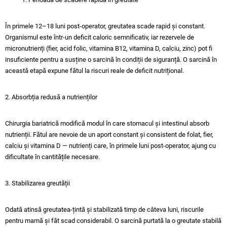
În primele 12–18 luni post-operator, greutatea scade rapid și constant.
Organismul este într-un deficit caloric semnificativ, iar rezervele de
micronutrienți (fier, acid folic, vitamina B12, vitamina D, calciu, zinc) pot fi
insuficiente pentru a susține o sarcină în condiții de siguranță. O sarcină în
această etapă expune fătul la riscuri reale de deficit nutrițional.
2. Absorbția redusă a nutrienților
Chirurgia bariatrică modifică modul în care stomacul și intestinul absorb
nutrienții. Fătul are nevoie de un aport constant și consistent de folat, fier,
calciu și vitamina D — nutrienți care, în primele luni post-operator, ajung cu
dificultate în cantitățile necesare.
3. Stabilizarea greutății
Odată atinsă greutatea-țintă și stabilizată timp de câteva luni, riscurile
pentru mamă și făt scad considerabil. O sarcină purtată la o greutate stabilă