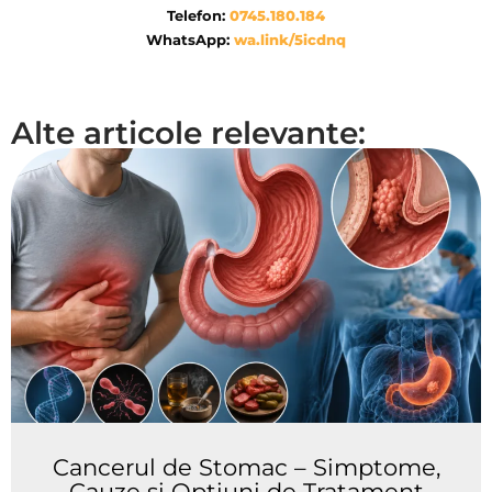
Telefon:
0745.180.184
WhatsApp:
wa.link/5icdnq
Alte articole relevante:
Cancerul de Stomac – Simptome,
Cauze și Opțiuni de Tratament