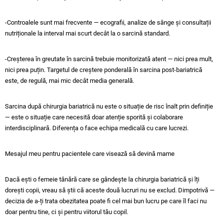
-Controalele sunt mai frecvente — ecografii, analize de sânge și consultații
nutriționale la interval mai scurt decât la o sarcină standard.
-Creșterea în greutate în sarcină trebuie monitorizată atent — nici prea mult,
nici prea puțin. Targetul de creștere ponderală în sarcina post-bariatrică
este, de regulă, mai mic decât media generală.
Sarcina după chirurgia bariatrică nu este o situație de risc înalt prin definiție
— este o situație care necesită doar atenție sporită și colaborare
interdisciplinară. Diferența o face echipa medicală cu care lucrezi.
Mesajul meu pentru pacientele care visează să devină mame
Dacă ești o femeie tânără care se gândește la chirurgia bariatrică și îți
dorești copii, vreau să știi că aceste două lucruri nu se exclud. Dimpotrivă —
decizia de a-ți trata obezitatea poate fi cel mai bun lucru pe care îl faci nu
doar pentru tine, ci și pentru viitorul tău copil.