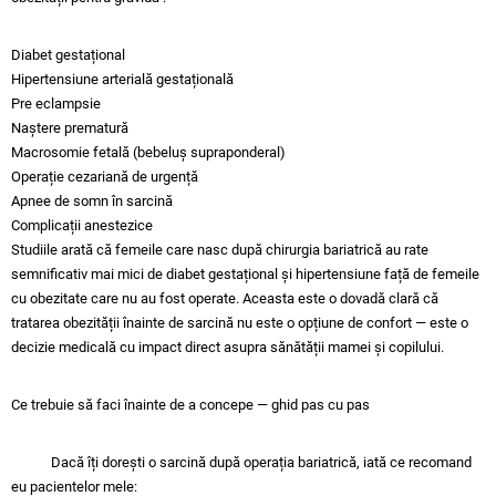
Diabet gestațional
Hipertensiune arterială gestațională
Pre eclampsie
Naștere prematură
Macrosomie fetală (bebeluș supraponderal)
Operație cezariană de urgență
Apnee de somn în sarcină
Complicații anestezice
Studiile arată că femeile care nasc după chirurgia bariatrică au rate
semnificativ mai mici de diabet gestațional și hipertensiune față de femeile
cu obezitate care nu au fost operate. Aceasta este o dovadă clară că
tratarea obezității înainte de sarcină nu este o opțiune de confort — este o
decizie medicală cu impact direct asupra sănătății mamei și copilului.
Ce trebuie să faci înainte de a concepe — ghid pas cu pas
Dacă îți dorești o sarcină după operația bariatrică, iată ce recomand
eu pacientelor mele: