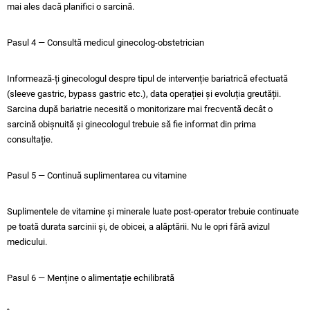
mai ales dacă planifici o sarcină.
Pasul 4 — Consultă medicul ginecolog-obstetrician
Informează-ți ginecologul despre tipul de intervenție bariatrică efectuată
(sleeve gastric, bypass gastric etc.), data operației și evoluția greutății.
Sarcina după bariatrie necesită o monitorizare mai frecventă decât o
sarcină obișnuită și ginecologul trebuie să fie informat din prima
consultație.
Pasul 5 — Continuă suplimentarea cu vitamine
Suplimentele de vitamine și minerale luate post-operator trebuie continuate
pe toată durata sarcinii și, de obicei, a alăptării. Nu le opri fără avizul
medicului.
Pasul 6 — Menține o alimentație echilibrată