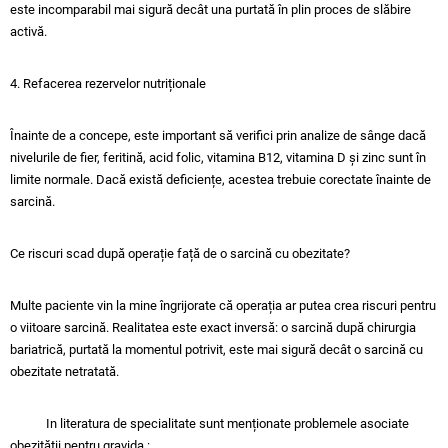
este incomparabil mai sigură decât una purtată în plin proces de slăbire
activă.
4. Refacerea rezervelor nutriționale
Înainte de a concepe, este important să verifici prin analize de sânge dacă
nivelurile de fier, feritină, acid folic, vitamina B12, vitamina D și zinc sunt în
limite normale. Dacă există deficiențe, acestea trebuie corectate înainte de
sarcină.
Ce riscuri scad după operație față de o sarcină cu obezitate?
Multe paciente vin la mine îngrijorate că operația ar putea crea riscuri pentru
o viitoare sarcină. Realitatea este exact inversă: o sarcină după chirurgia
bariatrică, purtată la momentul potrivit, este mai sigură decât o sarcină cu
obezitate netratată.
In literatura de specialitate sunt menționate problemele asociate
obezității pentru gravida :