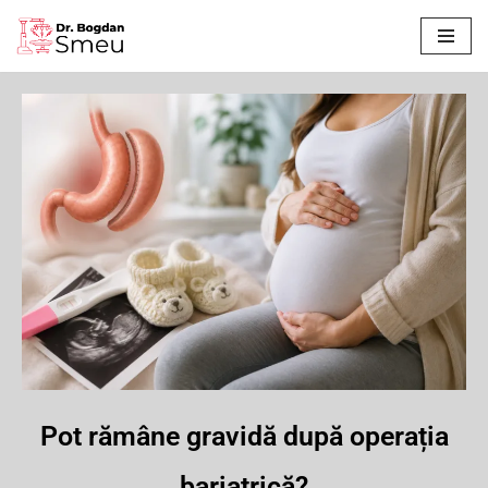
Sari
la
conținut
Pot rămâne gravidă după operația
bariatrică?