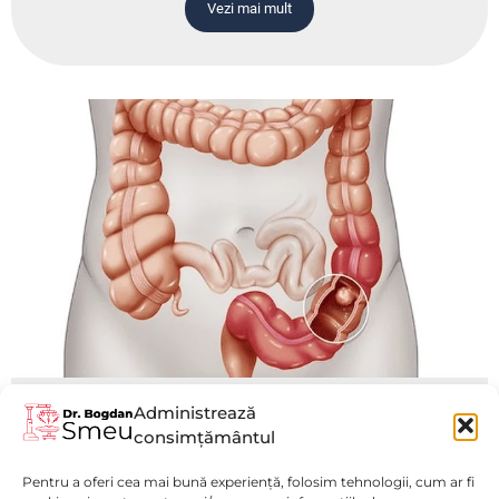
Vezi mai mult
Administrează
Chirurgie Colorectala
consimțământul
Laparoscopică
Pentru a oferi cea mai bună experiență, folosim tehnologii, cum ar fi
Vezi mai mult