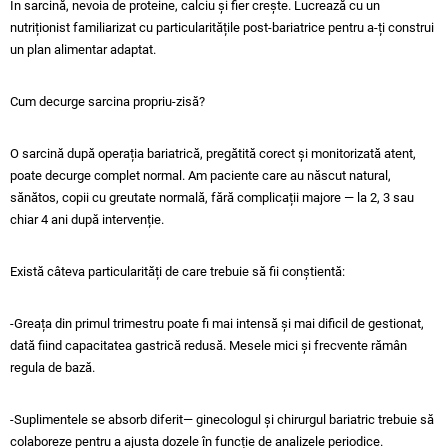
În sarcină, nevoia de proteine, calciu și fier crește. Lucrează cu un
nutriționist familiarizat cu particularitățile post-bariatrice pentru a-ți construi
un plan alimentar adaptat.
Cum decurge sarcina propriu-zisă?
O sarcină după operația bariatrică, pregătită corect și monitorizată atent,
poate decurge complet normal. Am paciente care au născut natural,
sănătos, copii cu greutate normală, fără complicații majore — la 2, 3 sau
chiar 4 ani după intervenție.
Există câteva particularități de care trebuie să fii conștientă:
-Greața din primul trimestru poate fi mai intensă și mai dificil de gestionat,
dată fiind capacitatea gastrică redusă. Mesele mici și frecvente rămân
regula de bază.
-Suplimentele se absorb diferit— ginecologul și chirurgul bariatric trebuie să
colaboreze pentru a ajusta dozele în funcție de analizele periodice.