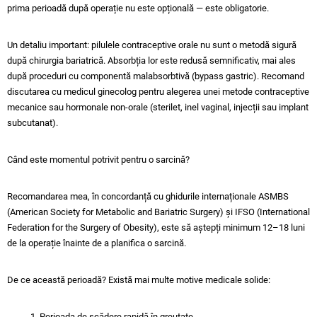
prima perioadă după operație nu este opțională — este obligatorie.
Un detaliu important: pilulele contraceptive orale nu sunt o metodă sigură
după chirurgia bariatrică. Absorbția lor este redusă semnificativ, mai ales
după proceduri cu componentă malabsorbtivă (bypass gastric). Recomand
discutarea cu medicul ginecolog pentru alegerea unei metode contraceptive
mecanice sau hormonale non-orale (sterilet, inel vaginal, injecții sau implant
subcutanat).
Când este momentul potrivit pentru o sarcină?
Recomandarea mea, în concordanță cu ghidurile internaționale ASMBS
(American Society for Metabolic and Bariatric Surgery) și IFSO (International
Federation for the Surgery of Obesity), este să aștepți minimum 12–18 luni
de la operație înainte de a planifica o sarcină.
De ce această perioadă? Există mai multe motive medicale solide:
1. Perioada de scădere rapidă în greutate