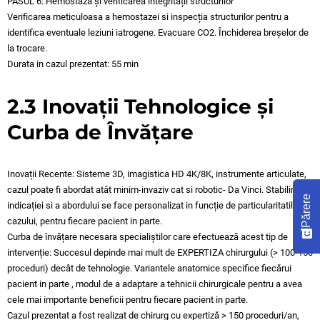
PASUL 6: Hemostază și verificarea integrității structurilor
Verificarea meticuloasa a hemostazei si inspecția structurilor pentru a
identifica eventuale leziuni iatrogene. Evacuare CO2. Închiderea breșelor de
la trocare.
Durata in cazul prezentat: 55 min
2.3 Inovații Tehnologice și
Curba de Învățare
Inovații Recente: Sisteme 3D, imagistica HD 4K/8K, instrumente articulate,
cazul poate fi abordat atât minim-invaziv cat si robotic- Da Vinci. Stabilirea
Părere
indicației si a abordului se face personalizat in funcție de particularitatile
cazului, pentru fiecare pacient in parte.
Curba de învățare necesara specialiștilor care efectuează acest tip de
intervenție: Succesul depinde mai mult de EXPERTIZA chirurgului (> 100-150
proceduri) decât de tehnologie. Variantele anatomice specifice fiecărui
pacient in parte , modul de a adaptare a tehnicii chirurgicale pentru a avea
cele mai importante beneficii pentru fiecare pacient in parte.
Cazul prezentat a fost realizat de chirurg cu expertiză > 150 proceduri/an,