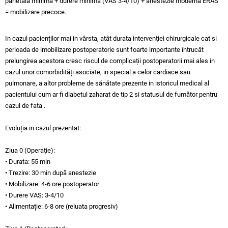
parietala minima + durere minima (VAS 3-4/10) + anestezie moderna ERAS
= mobilizare precoce.
In cazul pacienților mai in vârsta, atât durata intervenției chirurgicale cat si
perioada de imobilizare postoperatorie sunt foarte importante întrucât
prelungirea acestora cresc riscul de complicații postoperatorii mai ales in
cazul unor comorbidități asociate, in special a celor cardiace sau
pulmonare, a altor probleme de sănătate prezente in istoricul medical al
pacientului cum ar fi diabetul zaharat de tip 2 si statusul de fumător pentru
cazul de fata .
Evoluția in cazul prezentat:
Ziua 0 (Operație):
• Durata: 55 min
• Trezire: 30 min după anestezie
• Mobilizare: 4-6 ore postoperator
• Durere VAS: 3-4/10
• Alimentație: 6-8 ore (reluata progresiv)