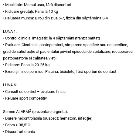
• Mobilitate: Mersul ușor, fără disconfort
• Ridicare greutăți: Pana la 10 kg
• Reluarea munca: Birou din ziua 5-7, fizica din săptămâna 3-4
LUNA 1:
• Control clinic si imagistic la 4 săptămâni (tranzit baritat)
• Evaluare: Cicatricile postoperatorii, simptome specifice sau nespecifice,
grad de satisfacție al pacientului privind episodul de spitalizare, recuperarea
postoperatorie si calitatea vieții
• Ridicare: Pana la 20-25 kg
• Exerciții fizice permise: Piscina, biciclete, fără sporturi de contact
LUNA 6:
• Consult de control – evaluare finala
• Reluare sport competitiv
Semne ALARMĂ (prezentare urgenta):
• Durere necontrolabila (suspect: hematom, infecție)
• Febra > 38,5°C
• Disconfort cronic