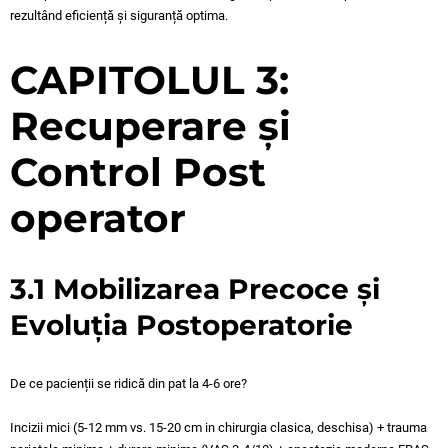
rezultând eficiență și siguranță optima.
CAPITOLUL 3:
Recuperare și
Control Post
operator
3.1 Mobilizarea Precoce și
Evoluția Postoperatorie
De ce pacienții se ridică din pat la 4-6 ore?
Incizii mici (5-12 mm vs. 15-20 cm in chirurgia clasica, deschisa) + trauma