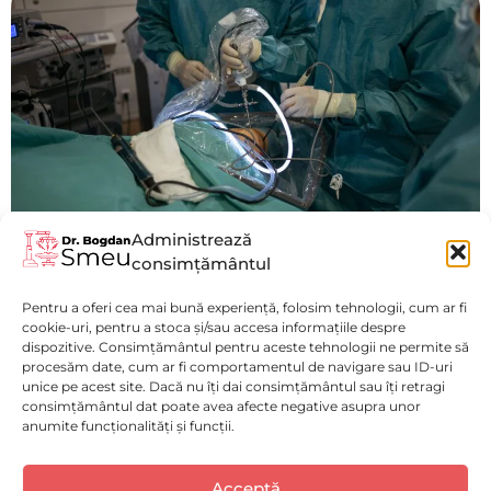
Administrează
consimțământul
Eso-Miomectomia Laparoscopică
Pentru a oferi cea mai bună experiență, folosim tehnologii, cum ar fi
Vezi mai mult
cookie-uri, pentru a stoca și/sau accesa informațiile despre
dispozitive. Consimțământul pentru aceste tehnologii ne permite să
procesăm date, cum ar fi comportamentul de navigare sau ID-uri
unice pe acest site. Dacă nu îți dai consimțământul sau îți retragi
consimțământul dat poate avea afecte negative asupra unor
anumite funcționalități și funcții.
Politică de confidențialitate
(GDPR)
Luni - Vineri : 9:00 - 17:00
Acceptă