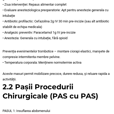
• Ziua intervenției: Repaus alimentar complet
• Evaluare anesteziologica preoperatorie: Apt pentru anestezie generala cu
intubație
• Antibiotic profilactic: Cefazolina 2g IV 30 min pre-incizie (sau alt antibiotic
stabilit de echipa medicala)
• Analgezic preventiv: Paracetamol 1g IV pre-incizie
• Anestezia: Generala cu intubație, fără opioid
Prevenția evenimentelor trombotice – montare ciorapi elastici, manșete de
compresie intermitenta membre pelvine.
• Temperatura corporala: Menținere normotermie activa
Aceste masuri permit mobilizare precoce, durere redusa, și reluare rapida a
activității.
2.2 Pașii Procedurii
Chirurgicale (PAS cu PAS)
PASUL 1: Insuflarea abdomenului