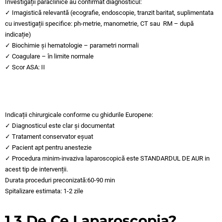
Investigații paraclinice au confirmat diagnosticul:
✓ Imagistică relevantă (ecografie, endoscopie, tranzit baritat, suplimentata
cu investigații specifice: ph-metrie, manometrie, CT sau RM – după
indicație)
✓ Biochimie și hematologie – parametri normali
✓ Coagulare – în limite normale
✓ Scor ASA: II
Indicații chirurgicale conforme cu ghidurile Europene:
✓ Diagnosticul este clar și documentat
✓ Tratament conservator eșuat
✓ Pacient apt pentru anestezie
✓ Procedura minim-invaziva laparoscopică este STANDARDUL DE AUR in
acest tip de intervenții.
Durata proceduri preconizată:60-90 min
Spitalizare estimata: 1-2 zile
1.3 De Ce Laparoscopia?