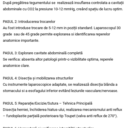
După pregătirea tegumentului se realizează insuflarea controlata a cavitații
abdominale cu CO2 la presiune 10-12 mmHg, creând spațiu de lucru optim.
PASUL 2: Introducerea trocarelor
Au fost introduse trocare de 5-12 mm in poziții standard. Laparoscopul 30
grade sau de 45 grade permite explorarea si identificarea reperelor
anatomice importante.
PASUL 3: Explorare cavitate abdominală completă
Se verifica: absenta altor patologii printr-o vizibilitate optima, reperele
anatomice clare.
PASUL 4: Disecția și mobilizarea structurilor
Cu instrumente laparoscopice adaptate, se realizează disecția blânda a
stomacului si a esofagului inferior evitând leziunile vasculare/nervoase.
PASUL 5: Reparație/Excizie/Sutura – Tehnica Principală
Disecția herniei, închiderea hiatus-ului, realizarea mecanismului anti reflux
– fundoplastie parțială posterioara tip Toupet (valva anti reflux de 270°).