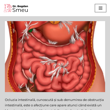
Sari
la
conținut
Ocluzia intestinală, cunoscută și sub denumirea de obstrucția
Ocluzie
intestinală, este o afecțiune care apare atunci când există un
Intestinală