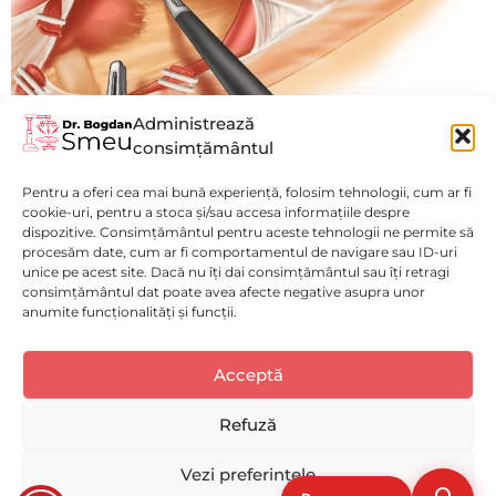
Administrează
consimțământul
Rezecție de Ansă Laparoscopică
Pentru a oferi cea mai bună experiență, folosim tehnologii, cum ar fi
Vezi mai mult
cookie-uri, pentru a stoca și/sau accesa informațiile despre
dispozitive. Consimțământul pentru aceste tehnologii ne permite să
procesăm date, cum ar fi comportamentul de navigare sau ID-uri
unice pe acest site. Dacă nu îți dai consimțământul sau îți retragi
consimțământul dat poate avea afecte negative asupra unor
anumite funcționalități și funcții.
Politică de confidențialitate
(GDPR)
Luni - Vineri : 9:00 - 17:00
Acceptă
Selectați
Cum ți-ai evalua experiența pe acest website?
Politica de Cookies
Spitalul Monza
o
Disclaimer medical
opțiune
Refuză
de
Solicită o programare
ACUM!
la
Deloc bună
Foarte bună
Vezi preferințele
1