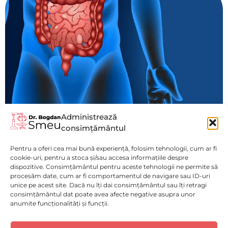
Administrează
consimțământul
Obstructie Intestinală
Pentru a oferi cea mai bună experiență, folosim tehnologii, cum ar fi
Vezi mai mult
cookie-uri, pentru a stoca și/sau accesa informațiile despre
dispozitive. Consimțământul pentru aceste tehnologii ne permite să
procesăm date, cum ar fi comportamentul de navigare sau ID-uri
unice pe acest site. Dacă nu îți dai consimțământul sau îți retragi
consimțământul dat poate avea afecte negative asupra unor
anumite funcționalități și funcții.
Politică de confidențialitate