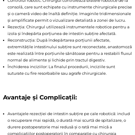
Controlul robotic: Chirurgul controlează bratele robotice de la
consolă, care sunt echipate cu instrumente chirurgicale precise
și o cameră video de înaltă definiție. Imaginile tridimensionale
și amplificate permit o vizualizare detaliată a zonei de lucru.
Rezecția: Chirurgul utilizează instrumentele robotice pentru a
izola și îndepărta porțiunea de intestin subțire afectată.
Reconstrucția: După îndepărtarea porțiunii afectate,
extremitățile intestinului subțire sunt reconectate, anastomoză
este realizată între porțiunile sănătoase pentru a restabili fluxul
normal de alimente și lichide prin tractul digestiv.
Închiderea inciziilor: La finalul procedurii, inciziile sunt
suturate cu fire resorbabile sau agrafe chirurgicale.
Avantaje și Complicații:
Avantajele rezecției de intestin subțire pe cale robotică: includ
o recuperare mai rapidă, o durată mai scurtă de spitalizare, o
durere postoperatorie mai redusă și o rată mai mică a
complicațiilor postoperatorii în comparație cu chirurgia