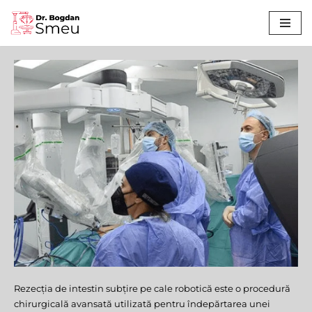
Sari
la
conținut
Rezecția de intestin subțire pe cale robotică este o procedură
Rezecția de Intestin Subțire
chirurgicală avansată utilizată pentru îndepărtarea unei
Robotică