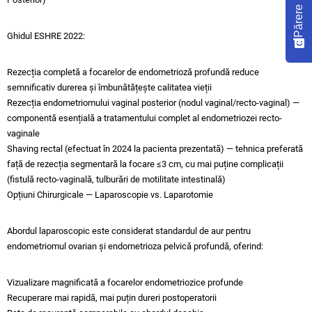
Părere
Ghidul ESHRE 2022:​
Rezecția completă a focarelor de endometrioză profundă reduce
semnificativ durerea și îmbunătățește calitatea vieții
Rezecția endometriomului vaginal posterior (nodul vaginal/recto-vaginal) —
componentă esențială a tratamentului complet al endometriozei recto-
vaginale
Shaving rectal (efectuat în 2024 la pacienta prezentată) — tehnica preferată
față de rezecția segmentară la focare ≤3 cm, cu mai puține complicații
(fistulă recto-vaginală, tulburări de motilitate intestinală)​
Opțiuni Chirurgicale — Laparoscopie vs. Laparotomie
Abordul laparoscopic este considerat standardul de aur pentru
endometriomul ovarian și endometrioza pelvică profundă, oferind:​
Vizualizare magnificată a focarelor endometriozice profunde
Recuperare mai rapidă, mai puțin dureri postoperatorii