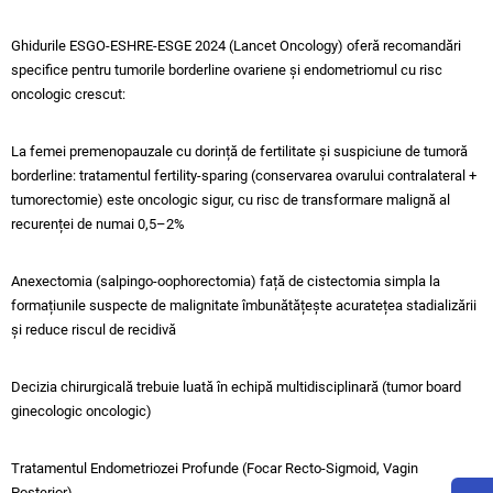
Ghidurile ESGO-ESHRE-ESGE 2024 (Lancet Oncology) oferă recomandări
specifice pentru tumorile borderline ovariene și endometriomul cu risc
oncologic crescut:​
La femei premenopauzale cu dorință de fertilitate și suspiciune de tumoră
borderline: tratamentul fertility-sparing (conservarea ovarului contralateral +
tumorectomie) este oncologic sigur, cu risc de transformare malignă al
recurenței de numai 0,5–2%​
Anexectomia (salpingo-oophorectomia) față de cistectomia simpla la
formațiunile suspecte de malignitate îmbunătățește acuratețea stadializării
și reduce riscul de recidivă​
Decizia chirurgicală trebuie luată în echipă multidisciplinară (tumor board
ginecologic oncologic)
Tratamentul Endometriozei Profunde (Focar Recto-Sigmoid, Vagin
Posterior)