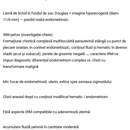
Lamă de lichid în fundul de sac Douglas + imagine hiperecogenă (diam.
11/6 mm) — posibil nodul endometriozic
IRM pelvis (investigație-cheie):
Formațiune chistică complexă multiloculată parauterină stângă cu punct de
plecare ovarian, în context endometriozic; conținut fluid și hematic în diverse
stadii (acut și subacut); perete de grosime inegală → caractere IRM ce
impun diagnostic diferențial endometriom complex vs. chist cu
transformare malignă
Mic focar de endometrioză uterin, extins spre seroasa sigmoidului
Chist anexial drept cu conținut modificat hematic / endometriom
Fără aspecte IRM compatibile cu adenomioză uterină
Acumulare fluidă pelvină în cantitate moderată