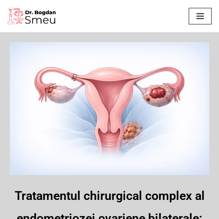
Sari
la
conținut
Tratamentul chirurgical complex al
endometriozei ovariene bilaterale: