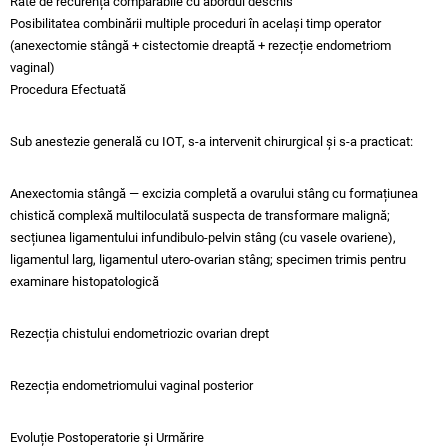
Rate de recurență comparabile cu abordul deschis
Posibilitatea combinării multiple proceduri în același timp operator
(anexectomie stângă + cistectomie dreaptă + rezecție endometriom
vaginal)
Procedura Efectuată
Sub anestezie generală cu IOT, s-a intervenit chirurgical și s-a practicat:
Anexectomia stângă — excizia completă a ovarului stâng cu formațiunea
chistică complexă multiloculată suspecta de transformare malignă;
secțiunea ligamentului infundibulo-pelvin stâng (cu vasele ovariene),
ligamentul larg, ligamentul utero-ovarian stâng; specimen trimis pentru
examinare histopatologică
Rezecția chistului endometriozic ovarian drept
Rezecția endometriomului vaginal posterior
Evoluție Postoperatorie și Urmărire