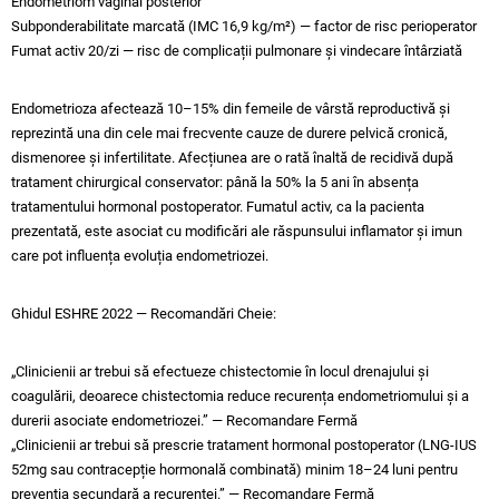
Endometriom vaginal posterior
Subponderabilitate marcată (IMC 16,9 kg/m²) — factor de risc perioperator
Fumat activ 20/zi — risc de complicații pulmonare și vindecare întârziată
Endometrioza afectează 10–15% din femeile de vârstă reproductivă și
reprezintă una din cele mai frecvente cauze de durere pelvică cronică,
dismenoree și infertilitate. Afecțiunea are o rată înaltă de recidivă după
tratament chirurgical conservator: până la 50% la 5 ani în absența
tratamentului hormonal postoperator. Fumatul activ, ca la pacienta
prezentată, este asociat cu modificări ale răspunsului inflamator și imun
care pot influența evoluția endometriozei.
Ghidul ESHRE 2022 — Recomandări Cheie:
„Clinicienii ar trebui să efectueze chistectomie în locul drenajului și
coagulării, deoarece chistectomia reduce recurența endometriomului și a
durerii asociate endometriozei.” — Recomandare Fermă
„Clinicienii ar trebui să prescrie tratament hormonal postoperator (LNG-IUS
52mg sau contracepție hormonală combinată) minim 18–24 luni pentru
prevenția secundară a recurenței.” — Recomandare Fermă