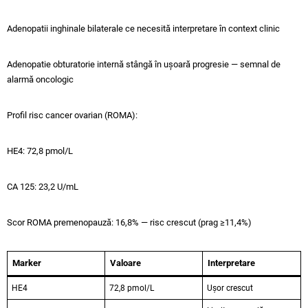
Adenopatii inghinale bilaterale ce necesită interpretare în context clinic
Adenopatie obturatorie internă stângă în ușoară progresie — semnal de
alarmă oncologic
Profil risc cancer ovarian (ROMA):
HE4: 72,8 pmol/L
CA 125: 23,2 U/mL
Scor ROMA premenopauză: 16,8% — risc crescut (prag ≥11,4%)
Marker
Valoare
Interpretare
HE4
72,8 pmol/L
Ușor crescut