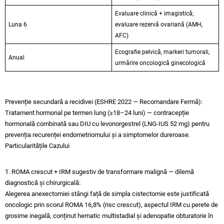
Evaluare clinică + imagistică;
Luna 6
evaluare rezervă ovariană (AMH,
AFC)
Ecografie pelvică, markeri tumorali,
Anual
urmărire oncologică ginecologică
Prevenție secundară a recidivei (ESHRE 2022 — Recomandare Fermă):​
Tratament hormonal pe termen lung (≥18–24 luni) — contracepție
hormonală combinată sau DIU cu levonorgestrel (LNG-IUS 52 mg) pentru
prevenția recurenței endometriomului și a simptomelor dureroase.
Particularitățile Cazului
1. ROMA crescut + IRM sugestiv de transformare malignă — dilemă
diagnostică și chirurgicală:
Alegerea anexectomiei stângi față de simpla cistectomie este justificată
oncologic prin scorul ROMA 16,8% (risc crescut), aspectul IRM cu perete de
grosime inegală, conținut hematic multistadial și adenopatie obturatorie în