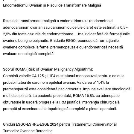
Endometriomul Ovarian și Riscul de Transformare Malignă
Riscul de transformare malignă a endometriomului (endometrioid
adenocarcinom ovarian sau carcinom cu celule clare) este estimat la 0,5–
2,5% din toate cazurile de endometrioame — mai ridicat față de formațiunile
ovariene benigne obișnuite. Ghidurile ESGO recunosc că formațiunile
ovariene complexe la femei premenopauzale cu endometrioză necesită
evaluare oncologică completă.
Scorul ROMA (Risk of Ovarian Malignancy Algorithm):
Combină valorile CA 125 și HE4 cu statusul menopauzal pentru a calcula
probabilitatea de carcinom epitelial ovarian. Valoarea ≥11,4% la
premenopauză este considerată risc crescut și impune evaluare oncologică
multidisciplinară. La pacienta prezentată, ROMA 16,8% cu adenopatie
obturatorie în ușoară progresie la IRM justifică intervenția chirurgicală
promptă și examinarea histopatologică completă a piesei operatorii.​
Ghiduri ESGO-ESHRE-ESGE 2024 pentru Tratamentul Conservator al
Tumorilor Ovariene Borderline