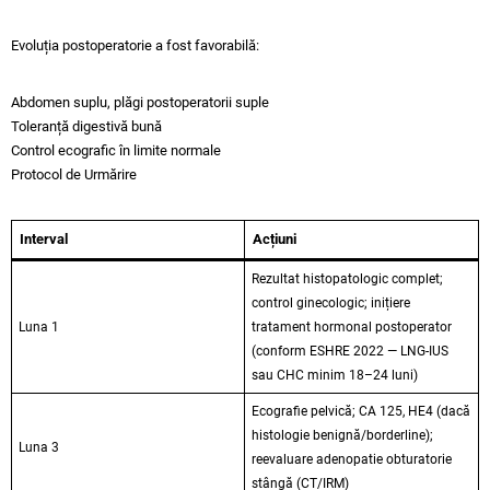
Evoluția postoperatorie a fost favorabilă:
Abdomen suplu, plăgi postoperatorii suple
Toleranță digestivă bună
Control ecografic în limite normale
Protocol de Urmărire
Interval
Acțiuni
Rezultat histopatologic complet;
control ginecologic; inițiere
Luna 1
tratament hormonal postoperator
(conform ESHRE 2022 — LNG-IUS
sau CHC minim 18–24 luni)
Ecografie pelvică; CA 125, HE4 (dacă
histologie benignă/borderline);
Luna 3
reevaluare adenopatie obturatorie
stângă (CT/IRM)