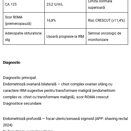
Limita normală
CA 125
23,2 U/mL
superioară
Scor ROMA
16,8%
Risc CRESCUT (≥11,4%)
(premenopauză)
Adenopatie obturatorie
Semnal oncologic de
Ușoară progresie la IRM
stg
monitorizare
Diagnostic
Diagnostic principal:
Endometrioză ovariană bilaterală — chist complex ovarian stâng cu
caractere IRM sugestive pentru transformare malignă (endometriom
complex vs. chist cu transformare malignă), scor ROMA crescut
Diagnostice secundare:
Endometrioză profundă — focar uterin/seroasă sigmoid (APP: shaving rectal
2024)