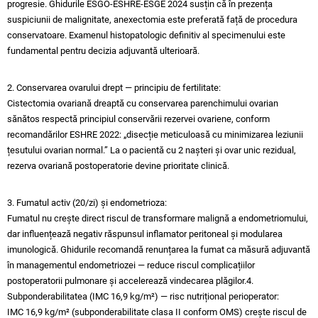
progresie. Ghidurile ESGO-ESHRE-ESGE 2024 susțin că în prezența
suspiciunii de malignitate, anexectomia este preferată față de procedura
conservatoare. Examenul histopatologic definitiv al specimenului este
fundamental pentru decizia adjuvantă ulterioară.
2. Conservarea ovarului drept — principiu de fertilitate:
Cistectomia ovariană dreaptă cu conservarea parenchimului ovarian
sănătos respectă principiul conservării rezervei ovariene, conform
recomandărilor ESHRE 2022: „disecție meticuloasă cu minimizarea leziunii
țesutului ovarian normal.” La o pacientă cu 2 nașteri și ovar unic rezidual,
rezerva ovariană postoperatorie devine prioritate clinică.​
3. Fumatul activ (20/zi) și endometrioza:
Fumatul nu crește direct riscul de transformare malignă a endometriomului,
dar influențează negativ răspunsul inflamator peritoneal și modularea
imunologică. Ghidurile recomandă renunțarea la fumat ca măsură adjuvantă
în managementul endometriozei — reduce riscul complicațiilor
postoperatorii pulmonare și accelerează vindecarea plăgilor.​4.
Subponderabilitatea (IMC 16,9 kg/m²) — risc nutrițional perioperator:
IMC 16,9 kg/m² (subponderabilitate clasa II conform OMS) crește riscul de