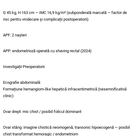
G 45 kg, H 163 cm — IMC 16,9 kg/m² (subponderală marcată — factor de
risc pentru vindecare și complicații postoperatorii)
APF: 2 nașteri
APP: endometrioză operată cu shaving rectal (2024)
Investigații Preoperatorii
Ecografie abdominală:
Formațiune hemangiom-like hepatică infracentimetrică (nesemnificativă
clinic)
Ovar drept: mic chist / posibil folicul dominant
Ovar stâng: imagine chistică neomogenă, transonic hipoecogenă — posibil
chist transformat hemoragic / endometriom