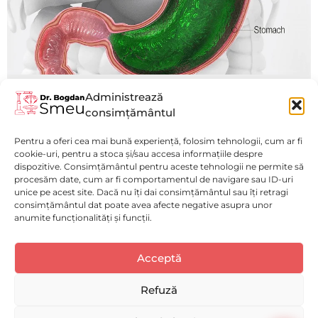
Administrează
Fundoplicatura Toupet
consimțământul
Laparoscopica
Pentru a oferi cea mai bună experiență, folosim tehnologii, cum ar fi
Vezi mai mult
cookie-uri, pentru a stoca și/sau accesa informațiile despre
dispozitive. Consimțământul pentru aceste tehnologii ne permite să
procesăm date, cum ar fi comportamentul de navigare sau ID-uri
unice pe acest site. Dacă nu îți dai consimțământul sau îți retragi
consimțământul dat poate avea afecte negative asupra unor
anumite funcționalități și funcții.
Politică de confidențialitate
(GDPR)
Luni - Vineri : 9:00 - 17:00
Acceptă
Selectați
Cum ți-ai evalua experiența pe acest website?
Politica de Cookies
Spitalul Monza
o
Disclaimer medical
opțiune
Refuză
de
Solicită o programare
ACUM!
la
Deloc bună
Foarte bună