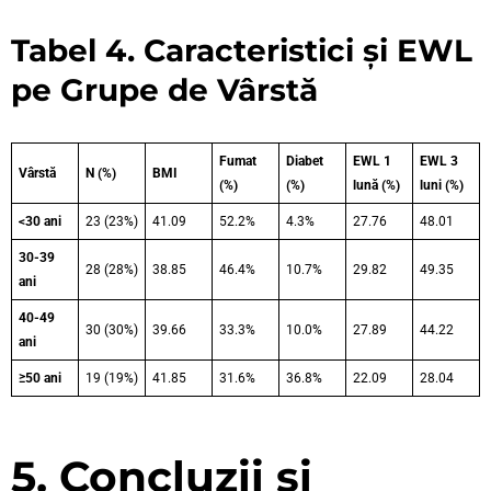
Tabel 4. Caracteristici și EWL
pe Grupe de Vârstă
Fumat
Diabet
EWL 1
EWL 3
Vârstă
N (%)
BMI
(%)
(%)
lună (%)
luni (%)
<30 ani
23 (23%)
41.09
52.2%
4.3%
27.76
48.01
30-39
28 (28%)
38.85
46.4%
10.7%
29.82
49.35
ani
40-49
30 (30%)
39.66
33.3%
10.0%
27.89
44.22
ani
≥50 ani
19 (19%)
41.85
31.6%
36.8%
22.09
28.04
5. Concluzii și