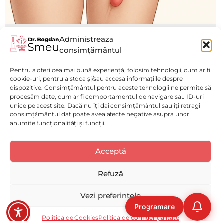
Administrează
Hernia femurală la femei: cauze,
consimțământul
simptome și opțiuni de tratament
Pentru a oferi cea mai bună experiență, folosim tehnologii, cum ar fi
Vezi mai mult
cookie-uri, pentru a stoca și/sau accesa informațiile despre
dispozitive. Consimțământul pentru aceste tehnologii ne permite să
procesăm date, cum ar fi comportamentul de navigare sau ID-uri
unice pe acest site. Dacă nu îți dai consimțământul sau îți retragi
consimțământul dat poate avea afecte negative asupra unor
anumite funcționalități și funcții.
Politică de confidențialitate
(GDPR)
Luni - Vineri : 9:00 - 17:00
Acceptă
Selectați
Cum ți-ai evalua experiența pe acest website?
Politica de Cookies
Spitalul Monza
o
Disclaimer medical
opțiune
Refuză
de
Solicită o programare
ACUM!
la
Deloc bună
Foarte bună
Vezi preferințele
1
Programare
la
Ocolire
Următoarea
Copyright © 2023-2026 DR SMEU MEDSERV S.R.L, CUI: 43755062,
Politica de Cookies
Politica de confidențialitate
5