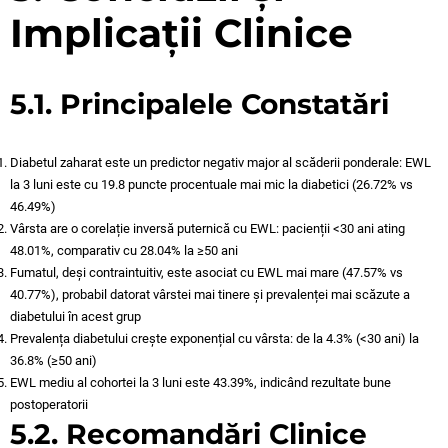
Implicații Clinice
5.1. Principalele Constatări
Diabetul zaharat este un predictor negativ major al scăderii ponderale: EWL
la 3 luni este cu 19.8 puncte procentuale mai mic la diabetici (26.72% vs
46.49%)
Vârsta are o corelație inversă puternică cu EWL: pacienții <30 ani ating
48.01%, comparativ cu 28.04% la ≥50 ani
Fumatul, deși contraintuitiv, este asociat cu EWL mai mare (47.57% vs
40.77%), probabil datorat vârstei mai tinere și prevalenței mai scăzute a
diabetului în acest grup
Prevalența diabetului crește exponențial cu vârsta: de la 4.3% (<30 ani) la
36.8% (≥50 ani)
EWL mediu al cohortei la 3 luni este 43.39%, indicând rezultate bune
postoperatorii
5.2. Recomandări Clinice