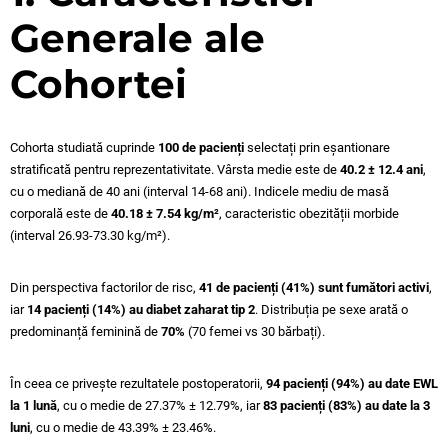
Generale ale
Cohortei
Cohorta studiată cuprinde
100 de pacienți
selectați prin eșantionare
stratificată pentru reprezentativitate. Vârsta medie este de
40.2 ± 12.4 ani
,
cu o mediană de 40 ani (interval 14-68 ani). Indicele mediu de masă
corporală este de
40.18 ± 7.54 kg/m²
, caracteristic obezității morbide
(interval 26.93-73.30 kg/m²).
Din perspectiva factorilor de risc,
41 de pacienți (41%) sunt fumători activi
,
iar
14 pacienți (14%) au diabet zaharat tip 2
. Distribuția pe sexe arată o
predominanță feminină de
70%
(70 femei vs 30 bărbați).
În ceea ce privește rezultatele postoperatorii,
94 pacienți (94%) au date EWL
la 1 lună
, cu o medie de 27.37% ± 12.79%, iar
83 pacienți (83%) au date la 3
luni
, cu o medie de 43.39% ± 23.46%.