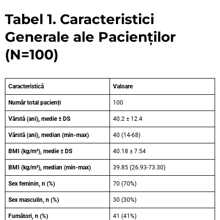
Tabel 1. Caracteristici
Generale ale Pacienților
(N=100)
Caracteristică
Valoare
Număr total pacienți
100
Vârstă (ani), medie ± DS
40.2 ± 12.4
Vârstă (ani), median (min-max)
40 (14-68)
BMI (kg/m²), medie ± DS
40.18 ± 7.54
BMI (kg/m²), median (min-max)
39.85 (26.93-73.30)
Sex feminin, n (%)
70 (70%)
Sex masculin, n (%)
30 (30%)
Fumători, n (%)
41 (41%)