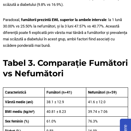
scăzută a diabetului (9.8% vs 16.9%).
Paradoxal,
fumătorii prezintă EWL superior la ambele intervale
: la 1 lună
30.00% vs 25.50% la nefumători, și la 3 luni 47.57% vs 40.77%. Această
diferență poate fi explicată prin vârsta mai tânără a fumătorilor și prevalența
mai scăzută a diabetului în acest grup, ambii factori fiind asociați cu
scădere ponderală mai bună.
Tabel 3. Comparație Fumători
vs Nefumători
Caracteristică
Fumători (n=41)
Nefumători (n=59)
Vârstă medie (ani)
38.1 ± 12.9
41.6 ± 12.0
BMI mediu (kg/m²)
40.81 ± 8.23
39.74 ± 7.06
Sex feminin (%)
61.0%
76.3%
Diabet (%)
9.8%
16.9%