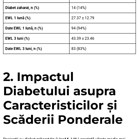
Diabet zaharat, n (%)
14 (14%)
EWL 1 lună (%)
27.37 ± 12.79
Date EWL 1 lună, n (%)
94 (94%)
EWL 3 luni (%)
43.39 ± 23.46
Date EWL 3 luni, n (%)
83 (83%)
2. Impactul
Diabetului asupra
Caracteristicilor și
Scăderii Ponderale