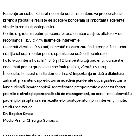
Pacienții cu diabet zaharat necesită consiliere intensivă preoperatorie
privind așteptările realiste de scădere ponderală și importanța aderenței
stricte la regimul postoperator
Controlul glicemic optim preoperator poate îmbunătăți rezultatele – se
recomandă HbA1c <7% înainte de intervenție
Pacienții vârstnici (≥50 ani) necesită monitorizare îndeapropiată și suport
nutrițional suplimentar pentru optimizarea scăderii ponderale
Follow-up intensificat la 1, 3, 6 și 12 luni pentru toți pacienții, cu atenție
deosebită pentru grupele cu risc înalt (diabet, vârstă >50 ani)
În concluzie, acest studiu demonstrează
importanța critică a diabetului
zaharat și vârstei ca predictori ai scăderii ponderale
după gastrectomia
longitudinală laparoscopică. Identificarea preoperatorie a acestor factori
permite o
strategie personalizată de management
, cu consiliere adecvată a
pacienților și optimizarea rezultatelor postoperatorii prin intervenții țintite.
Studiu realizat de:
Dr. Bogdan Smeu
Medic Primar Chirurgie Generală