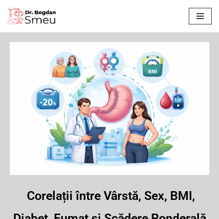
Sari
la
conținut
Corelații între Vârstă, Sex, BMI,
Diabet, Fumat și Scădere Ponderală