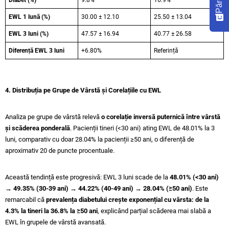
Părere
EWL 1 lună (%)
30.00 ± 12.10
25.50 ± 13.04
EWL 3 luni (%)
47.57 ± 16.94
40.77 ± 26.58
Diferență EWL 3 luni
+6.80%
Referință
4. Distribuția pe Grupe de Vârstă și Corelațiile cu EWL
Analiza pe grupe de vârstă relevă
o corelație inversă puternică între vârstă
și scăderea ponderală
. Pacienții tineri (<30 ani) ating EWL de 48.01% la 3
luni, comparativ cu doar 28.04% la pacienții ≥50 ani, o diferență de
aproximativ 20 de puncte procentuale.
Această tendință este progresivă: EWL 3 luni scade de la
48.01% (<30 ani)
→ 49.35% (30-39 ani) → 44.22% (40-49 ani) → 28.04% (≥50 ani)
. Este
remarcabil că
prevalența diabetului crește exponențial cu vârsta: de la
4.3% la tineri la 36.8% la ≥50 ani
, explicând parțial scăderea mai slabă a
EWL în grupele de vârstă avansată.