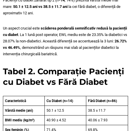
Pacienții cu diabet zaharat tip 2 (n=
14
, 14%) prezintă vârsta medie mai
mare:
50.1 ± 12.5 ani vs 38.5 ± 11.7 ani
la cei fără diabet, o diferență de
aproximativ 12 ani.
Un aspect crucial este
scăderea ponderală semnificativ redusă la pacienții
cu diabet
. La 1 lună post operator, EWL mediu este de 23.35% la diabetici vs
28.07% la non-diabetici. Această diferență se accentuează la 3 luni:
26.72%
vs 46.49%
, demonstrând un răspuns mai slab al pacienților diabetici la
intervenția chirurgicală bariatrică.
Tabel 2. Comparație Pacienți
cu Diabet vs Fără Diabet
Caracteristică
Cu Diabet (n=14)
Fără Diabet (n=86)
Vârstă medie (ani)
50.1 ± 12.5
38.5 ± 11.7
BMI mediu (kg/m²)
40.90 ± 4.52
40.06 ± 7.93
Sex feminin (%)
71.4%
69.8%