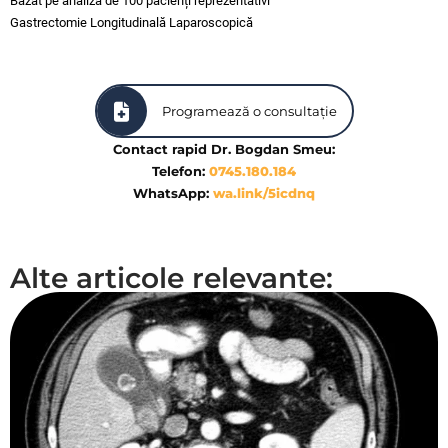
Bazat pe analiza de 100 pacienți reprezentativi
Gastrectomie Longitudinală Laparoscopică
Programează o consultație
Contact rapid Dr. Bogdan Smeu:
Telefon:
0745.180.184
WhatsApp:
wa.link/5icdnq
Alte articole relevante: