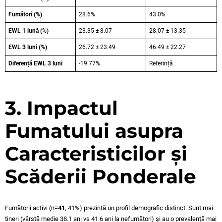
Fumători (%)
28.6%
43.0%
EWL 1 lună (%)
23.35 ± 8.07
28.07 ± 13.35
EWL 3 luni (%)
26.72 ± 23.49
46.49 ± 22.27
Diferență EWL 3 luni
-19.77%
Referință
3. Impactul
Fumatului asupra
Caracteristicilor și
Scăderii Ponderale
Fumătorii activi (n=
41
, 41%) prezintă un profil demografic distinct. Sunt mai
tineri (vârstă medie 38.1 ani vs 41.6 ani la nefumători) și au o prevalență mai