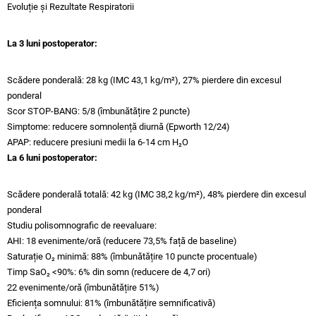
Evoluție și Rezultate Respiratorii
La 3 luni postoperator:
Scădere ponderală: 28 kg (IMC 43,1 kg/m²), 27% pierdere din excesul
ponderal
Scor STOP-BANG: 5/8 (îmbunătățire 2 puncte)
Simptome: reducere somnolență diurnă (Epworth 12/24)
APAP: reducere presiuni medii la 6-14 cm H₂O
La 6 luni postoperator:
Scădere ponderală totală: 42 kg (IMC 38,2 kg/m²), 48% pierdere din excesul
ponderal
Studiu polisomnografic de reevaluare:
AHI: 18 evenimente/oră (reducere 73,5% față de baseline)
Saturație O₂ minimă: 88% (îmbunătățire 10 puncte procentuale)
Timp SaO₂ <90%: 6% din somn (reducere de 4,7 ori)
22 evenimente/oră (îmbunătățire 51%)
Eficiența somnului: 81% (îmbunătățire semnificativă)