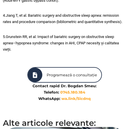
(Roux-en-Y gastric bypass cohort).​
4.Jiang T, et al. Bariatric surgery and obstructive sleep apnea: remission
rates and procedure comparison (bibliometric and quantitative synthesis).​
5.Grunstein RR, et al. Impact of bariatric surgery on obstructive sleep
apnea–hypopnea syndrome: changes in AHI, CPAP necesity și calitatea
vieții.​
Programează o consultație
Contact rapid Dr. Bogdan Smeu:
Telefon:
0745.180.184
WhatsApp:
wa.link/5icdnq
Alte articole relevante: