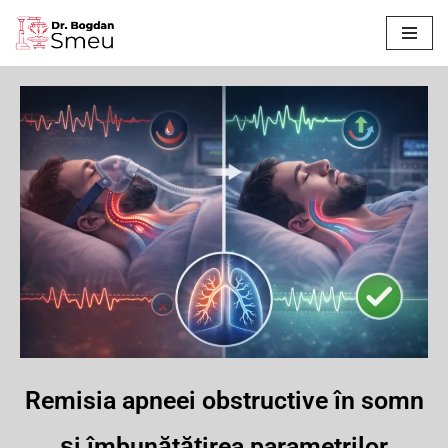
Sari
la
conținut
Remisia apneei obstructive în somn
și îmbunătățirea parametrilor