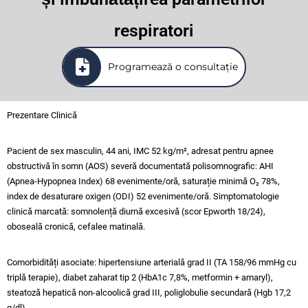
respiratori
Programează o consultație
Prezentare Clinică
Pacient de sex masculin, 44 ani, IMC 52 kg/m², adresat pentru apnee
obstructivă în somn (AOS) severă documentată polisomnografic: AHI
(Apnea-Hypopnea Index) 68 evenimente/oră, saturație minimă O₂ 78%,
index de desaturare oxigen (ODI) 52 evenimente/oră. Simptomatologie
clinică marcată: somnolență diurnă excesivă (scor Epworth 18/24),
oboseală cronică, cefalee matinală.
Comorbidități asociate: hipertensiune arterială grad II (TA 158/96 mmHg cu
triplă terapie), diabet zaharat tip 2 (HbA1c 7,8%, metformin + amaryl),
steatoză hepatică non-alcoolică grad III, poliglobulie secundară (Hgb 17,2
g/dl).​