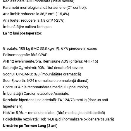
Reclasificare: AOS moderată (inițial severă)
Parametri morfologici ai căilor aeriene (CT control):​
Aria limbii: reducere la 36,2 cm² (-15,4%)
Aria luetei: reducere la 1,8 cm² (-25%)
Îmbunătățire calibru faringian
La 12 luni postoperator:
Greutate: 108 kg (IMC 33,8 kg/m²), 67% pierdere în exces
Polisomnografie fără CPAP
AHI 12 evenimente/oră. Remisiune AOS (criteriu: AHI <15)​
Saturație O₂ minimă: 90%, fără desaturări severe
Scor STOP-BANG: 3/8 (îmbunătățire dramatică)
Scor Epworth: 6/24 (normalizare somnolență diurnă)
Oprire CPAP la recomandarea medicului pneumolog
Îmbunătățiri Cardiometabolice Asociate:
Rezoluție hipertensiune arterială: TA 124/78 mmHg (doar un anti
hipertensiv)
HbA1c: 5,9% – remisiune diabet (fără medicație antidiabetică)
Poliglobulie rezolvată: Hgb 14,8 g/dl (normalizare oxigenare tisulară)
Urmărire pe Termen Lung (3 ani)