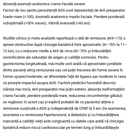
Absență anomalii anatomice cranio-faciale severe
Factori de risc pentru persistență AOS sunt reprezentați de AHI preoperator
foarte mare (>100), Anomalii anatomice maxilo-faciale, Pierdere ponderală
suboptimală (<50% exces), Vârstă avansată (>60 ani)
Studiile clinice și meta-analizele raportează o rată de remisiune (AHI <15) a
apneei obstructive după chirurgie bariatrică între aproximativ 26–76% la 11–
12 luni, cu o reducere medie a AHI de circa 60–70% și îmbunătățiri
semnificative ale saturației de oxigen și calității somnului. Pentru
gastrectomia longitudinală, mai multe serii arată că aproximativ jumătate
dintre pacienți ating remisiunea sau cel puțin trecerea din forme severe în
forme ușoare/moderate, iar diferențele față de bypass par modeste în ceea
ce privește impactul asupra AOS. Factorii predictivi favorabili descriși
(vârsta mai mică, AHI preoperator mai puțin extrem, absența malformațiilor
cranio-faciale, pierdere ponderală mare, reducerea circumferinței gâtului)
se regăsesc în acest caz și explică probabil de ce pacientul obține o
remisiune susținută a AOS și independență de CPAP la 3 ani. De asemenea,
asocierea cu remisiunea hipertensiunii, a diabetului și cu îmbunătățirea
marcantă a calității vieții este congruentă cu datele care arată că chirurgia
bariatrică reduce riscul cardiovascular pe termen lung și îmbunătățește