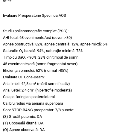
Evaluare Preoperatorie Specifică AOS
Studiu polisomnografic complet (PSG):​
AHI total: 68 evenimente/oră (sever: >30)
Apnee obstructivă: 82%, apnee centrală: 12%, apnee mixtă: 6%
Saturație O₂ bazală: 94%, saturație minimă: 78%
Timp cu SaO₂ <90%: 28% din timpul de somn
45 evenimente/oră (somn fragmentat sever)
Eficiența somnului: 62% (normal >85%)
Evaluare CT Cone-Beam:​
Aria limbii: 42,8 cm² (mărit semnificativ)
Aria luetei: 2,4 cm² (hipertrofie moderată)
Colaps faringian posterolateral
Calibru redus via aeriană superioară
Scor STOP-BANG preoperator: 7/8 puncte:​
(S) Sforăit puternic: DA
(T) Oboseală diurnă: DA
(O) Apnee observată: DA