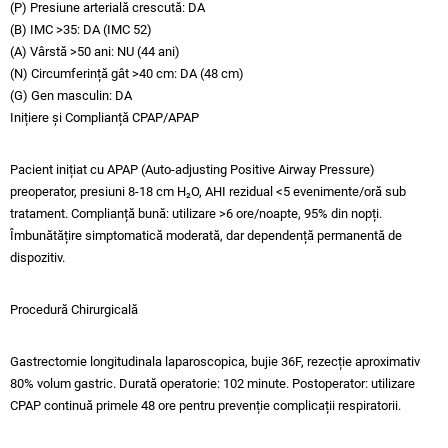
(P) Presiune arterială crescută: DA
(B) IMC >35: DA (IMC 52)
(A) Vârstă >50 ani: NU (44 ani)
(N) Circumferință gât >40 cm: DA (48 cm)
(G) Gen masculin: DA
Inițiere și Complianță CPAP/APAP
Pacient inițiat cu APAP (Auto-adjusting Positive Airway Pressure)
preoperator, presiuni 8-18 cm H₂O, AHI rezidual <5 evenimente/oră sub
tratament. Complianță bună: utilizare >6 ore/noapte, 95% din nopți.
Îmbunătățire simptomatică moderată, dar dependență permanentă de
dispozitiv.​
Procedură Chirurgicală
Gastrectomie longitudinala laparoscopica, bujie 36F, rezecție aproximativ
80% volum gastric. Durată operatorie: 102 minute. Postoperator: utilizare
CPAP continuă primele 48 ore pentru prevenție complicații respiratorii.​