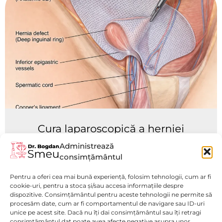
Cura laparoscopică a herniei
inghinale oblice externe stângi
Administrează
prin procedeul TAPP cu plasă
consimțământul
anatomică 3D
Pentru a oferi cea mai bună experiență, folosim tehnologii, cum ar fi
Vezi mai mult
cookie-uri, pentru a stoca și/sau accesa informațiile despre
dispozitive. Consimțământul pentru aceste tehnologii ne permite să
procesăm date, cum ar fi comportamentul de navigare sau ID-uri
unice pe acest site. Dacă nu îți dai consimțământul sau îți retragi
consimțământul dat poate avea afecte negative asupra unor