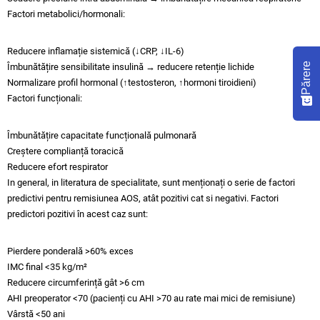
Factori metabolici/hormonali:
Reducere inflamație sistemică (↓CRP, ↓IL-6)
Părere
Îmbunătățire sensibilitate insulină → reducere retenție lichide
Normalizare profil hormonal (↑testosteron, ↑hormoni tiroidieni)
Factori funcționali:
Îmbunătățire capacitate funcțională pulmonară
Creștere complianță toracică
Reducere efort respirator
In general, in literatura de specialitate, sunt menționați o serie de factori
predictivi pentru remisiunea AOS, atât pozitivi cat si negativi. Factori
predictori pozitivi în acest caz sunt:
Pierdere ponderală >60% exces
IMC final <35 kg/m²
Reducere circumferință gât >6 cm
AHI preoperator <70 (pacienți cu AHI >70 au rate mai mici de remisiune)
Vârstă <50 ani