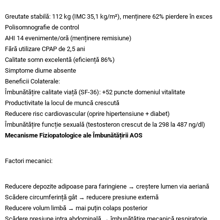
Greutate stabilă: 112 kg (IMC 35,1 kg/m²), menținere 62% pierdere în exces
Polisomnografie de control
AHI 14 evenimente/oră (menținere remisiune)
Fără utilizare CPAP de 2,5 ani
Calitate somn excelentă (eficiență 86%)
Simptome diurne absente
Beneficii Colaterale:
Îmbunătățire calitate viață (SF-36): +52 puncte domeniul vitalitate
Productivitate la locul de muncă crescută
Reducere risc cardiovascular (oprire hipertensiune + diabet)
Îmbunătățire funcție sexuală (testosteron crescut de la 298 la 487 ng/dl)
Mecanisme Fiziopatologice ale Îmbunătățirii AOS
Factori mecanici:
Reducere depozite adipoase para faringiene → creștere lumen via aeriană
Scădere circumferință gât → reducere presiune externă
Reducere volum limbă → mai puțin colaps posterior
Scădere presiune intra abdominală → îmbunătățire mecanică respiratorie